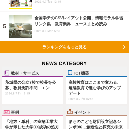
2026.4.7 Tue 12:15
全国学テのCSVレイアウト公開、情報モラル学習
リンク集…教育業界ニュースまとめ読み
2026.8.3 Mon 5:55
ランキングをもっと見る
NEWS CATEGORY
教材・サービス
ICT機器
茨城県の公立7校で校長を公
高校教育はここまで変わる、
募、教員免許不問…エン
遠隔教育で進む学びのアップ
デート
2026.8.7 Fri 19:15
2026.8.7 Fri 15:15
事例
イベント
「地方・単科」の室蘭工業大
まちのこども財団設立記念シ
学が示した大学DX成功の処方
ンポ9/6…創造性と探究の未来