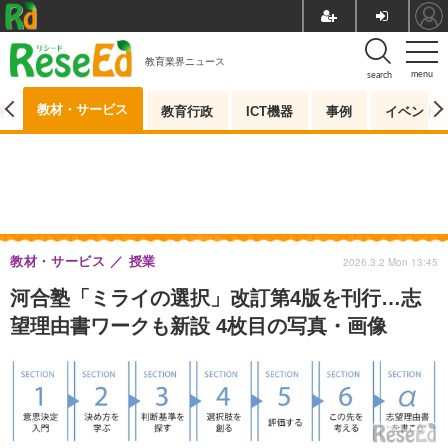
教育業界ニュース
menu
search
教材・サービス
測
教育行政
ICT機器
事例
イベント
教材・サービス
授業
2026.3.2 Mon 13:45
河合塾「ミライの選択」改訂第4版を刊行…志
望理由書ワークも新設 4枚目の写真・画像