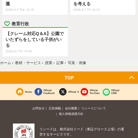
箋
を考える
2026.8.4 Tue 12:15
2026.8.7 Fri 16:15
教育行政
【クレーム対応Q＆A】公園で
いたずらをしている子供がい
る
2026.8.7 Fri 19:45
ホーム
›
教材・サービス
›
授業
›
記事
›
写真・画像
TOP
Official
Official
Official
Home
Official X
Facebook
YouTube
LINE
お問合せ
広告掲載
会社概要
リシードについて
個人情報保護方針
リシードは、株式会社イード（東証グロース上場）の運
営するサービスです。