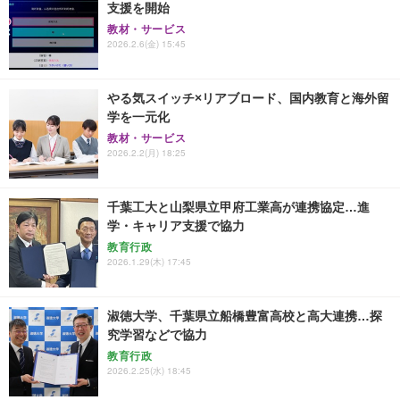
支援を開始
教材・サービス
2026.2.6(金) 15:45
やる気スイッチ×リアブロード、国内教育と海外留
学を一元化
教材・サービス
2026.2.2(月) 18:25
千葉工大と山梨県立甲府工業高が連携協定…進
学・キャリア支援で協力
教育行政
2026.1.29(木) 17:45
淑徳大学、千葉県立船橋豊富高校と高大連携…探
究学習などで協力
教育行政
2026.2.25(水) 18:45