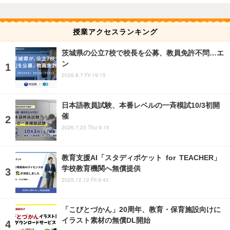
授業アクセスランキング
茨城県の公立7校で校長を公募、教員免許不問…エ
ン
2026.8.7 Fri 19:15
日本語教員試験、本番レベルの一斉模試10/3初開
催
2026.7.23 Thu 9:15
教育支援AI「スタディポケット for TEACHER」
学校教育機関へ無償提供
2025.12.12 Fri 9:45
「こびとづかん」20周年、教育・保育施設向けに
イラスト素材の無償DL開始