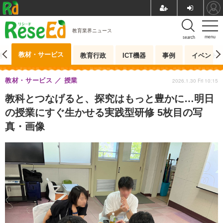
教育業界ニュース
menu
search
教材・サービス
測
教育行政
ICT機器
事例
イベント
教材・サービス
授業
2026.1.30 Fri 10:15
教科とつなげると、探究はもっと豊かに…明日
の授業にすぐ生かせる実践型研修 5枚目の写
真・画像