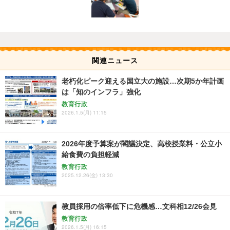
関連ニュース
老朽化ピーク迎える国立大の施設…次期5か年計画
は「知のインフラ」強化
教育行政
2026.1.5(月) 11:15
2026年度予算案が閣議決定、高校授業料・公立小
給食費の負担軽減
教育行政
2025.12.26(金) 13:30
教員採用の倍率低下に危機感…文科相12/26会見
教育行政
2026.1.5(月) 16:15