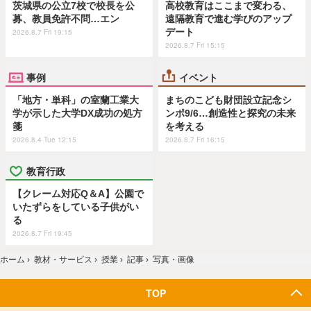
茨城県の公立7校で校長を公
高校教育はここまで変わる、
募、教員免許不問…エン
遠隔教育で進む学びのアップ
デート
2026.8.7 Fri 19:15
2026.8.7 Fri 15:15
事例
イベント
「地方・単科」の室蘭工業大
まちのこども財団設立記念シ
学が示した大学DX成功の処方
ンポ9/6…創造性と探究の未来
箋
を考える
2026.8.4 Tue 12:15
2026.8.7 Fri 16:15
教育行政
【クレーム対応Q＆A】公園で
いたずらをしている子供がい
る
2026.8.7 Fri 19:45
ホーム
›
教材・サービス
›
授業
›
記事
›
写真・画像
TOP