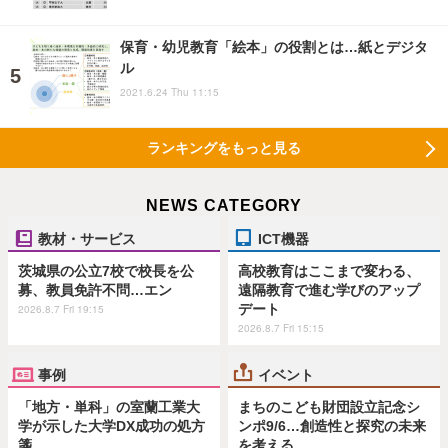
保育・幼児教育「絵本」の役割とは…紙とデジタ
ル
2021.6.24 Thu 11:15
ランキングをもっと見る
NEWS CATEGORY
教材・サービス
ICT機器
茨城県の公立7校で校長を公
高校教育はここまで変わる、
募、教員免許不問…エン
遠隔教育で進む学びのアップ
デート
2026.8.7 Fri 19:15
2026.8.7 Fri 15:15
事例
イベント
「地方・単科」の室蘭工業大
まちのこども財団設立記念シ
学が示した大学DX成功の処方
ンポ9/6…創造性と探究の未来
箋
を考える