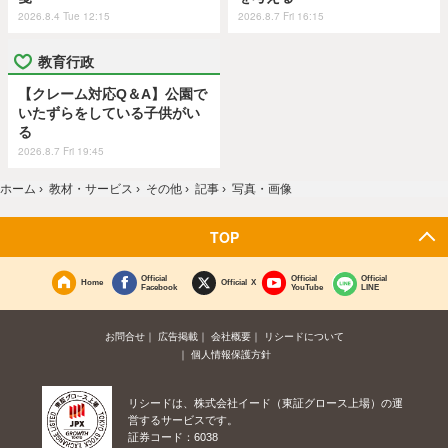
2026.8.4 Tue 12:15
2026.8.7 Fri 16:15
教育行政
【クレーム対応Q＆A】公園で
いたずらをしている子供がい
る
2026.8.7 Fri 19:45
ホーム
›
教材・サービス
›
その他
›
記事
›
写真・画像
TOP
Official
Official
Official
Home
Official X
Facebook
YouTube
LINE
お問合せ
広告掲載
会社概要
リシードについて
個人情報保護方針
リシードは、株式会社イード（東証グロース上場）の運
営するサービスです。
証券コード：6038