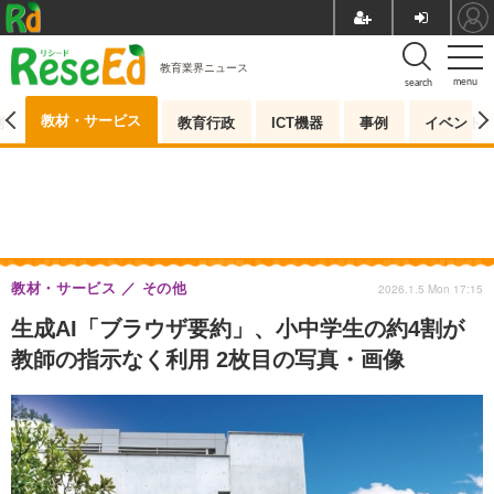
教育業界ニュース
menu
search
教材・サービス
測
教育行政
ICT機器
事例
イベント
教材・サービス
その他
2026.1.5 Mon 17:15
生成AI「ブラウザ要約」、小中学生の約4割が
教師の指示なく利用 2枚目の写真・画像