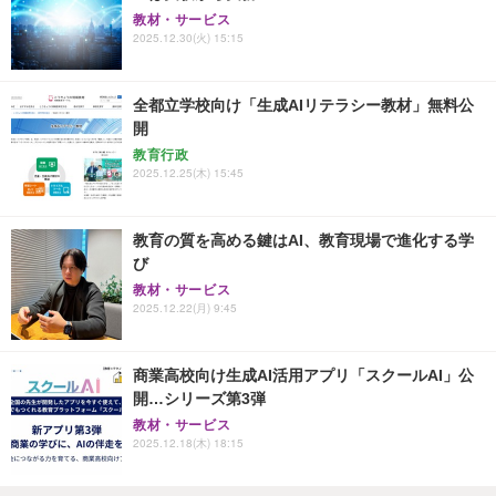
教材・サービス
2025.12.30(火) 15:15
全都立学校向け「生成AIリテラシー教材」無料公
開
教育行政
2025.12.25(木) 15:45
教育の質を高める鍵はAI、教育現場で進化する学
び
教材・サービス
2025.12.22(月) 9:45
商業高校向け生成AI活用アプリ「スクールAI」公
開…シリーズ第3弾
教材・サービス
2025.12.18(木) 18:15