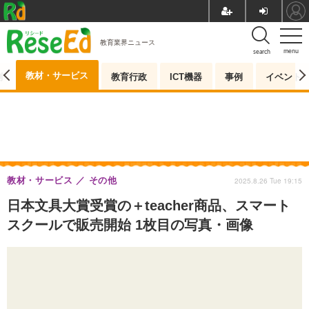
教育業界ニュース
menu
search
教材・サービス
測
教育行政
ICT機器
事例
イベント
教材・サービス
その他
2025.8.26 Tue 19:15
日本文具大賞受賞の＋teacher商品、スマート
スクールで販売開始 1枚目の写真・画像