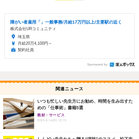
障がい者雇用「」一般事務/月給17万円以上/主要駅の近く
株式会社URコミュニティ
埼玉県
月給20万4,100円～
契約社員
Sponsored by
関連ニュース
いつも忙しい先生方にお勧め、時間を生み出すた
めの「仕事術」書籍5選
教材・サービス
2025.8.14(木) 12:15
しんどい先生たちへ贈る“演技”のススメ、松下先