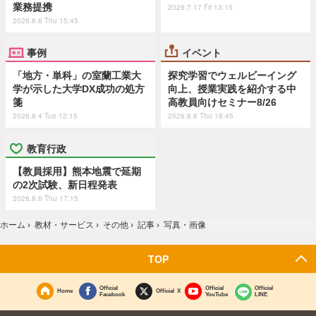
業務提携
2026.7.17 Fri 13:15
2026.8.6 Thu 15:45
事例
イベント
「地方・単科」の室蘭工業大
探究学習でウェルビーイング
学が示した大学DX成功の処方
向上、授業実践を紹介する中
箋
高教員向けセミナー8/26
2026.8.4 Tue 12:15
2026.8.6 Thu 18:45
教育行政
【教員採用】熊本地震で延期
の2次試験、新日程発表
2026.8.6 Thu 17:15
ホーム
›
教材・サービス
›
その他
›
記事
›
写真・画像
TOP
Official
Official
Official
Home
Official X
Facebook
YouTube
LINE