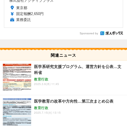
株式会社アクティブプラス
東京都
固定報酬2,650円
業務委託
Sponsored by
関連ニュース
医学系研究支援プログラム、運営方針を公表…文
科省
教育行政
2025.3.6(木) 11:45
医学教育の改革や方向性…第三次まとめ公表
教育行政
2025.7.15(火) 13:15