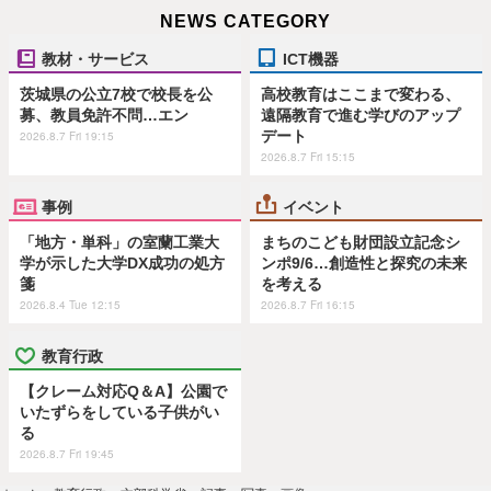
NEWS CATEGORY
教材・サービス
ICT機器
茨城県の公立7校で校長を公
高校教育はここまで変わる、
募、教員免許不問…エン
遠隔教育で進む学びのアップ
デート
2026.8.7 Fri 19:15
2026.8.7 Fri 15:15
事例
イベント
「地方・単科」の室蘭工業大
まちのこども財団設立記念シ
学が示した大学DX成功の処方
ンポ9/6…創造性と探究の未来
箋
を考える
2026.8.4 Tue 12:15
2026.8.7 Fri 16:15
教育行政
【クレーム対応Q＆A】公園で
いたずらをしている子供がい
る
2026.8.7 Fri 19:45