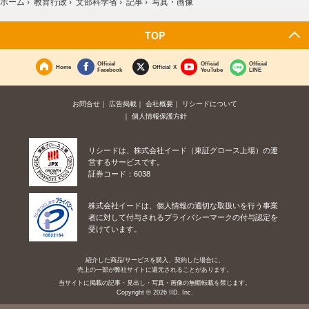
ホーム
›
教育行政
›
文部科学省
›
記事
›
写真・画像
TOP
Official
Official
Official
Home
Official X
Facebook
YouTube
LINE
お問合せ
広告掲載
会社概要
リシードについて
個人情報保護方針
リシードは、株式会社イード（東証グロース上場）の運
営するサービスです。
証券コード：6038
株式会社イードは、個人情報の適切な取扱いを行う事業
者に対して付与されるプライバシーマークの付与認定を
受けています。
紹介した商品/サービスを購入、契約した場合に、
売上の一部が弊社サイトに還元されることがあります。
当サイトに掲載の記事・見出し・写真・画像の無断転載を禁じます。
Copyright © 2026 IID, Inc.