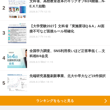
文科省、高校教育改革のキックオフ8/24開催…N-
E.X.T.始動
2026.8.7 Fri 12:15
【大学受験2027】文科省「実施要項Q＆A」AI面
接不可など面接ルール明確化
2026.8.7 Fri 14:45
全国学力調査、SNS利用長いほど正答率低く…文
科相8/4会見
2026.8.5 Wed 11:15
先端研究基盤刷新事業、北大や早大など19件採択
2026.8.3 Mon 18:15
ランキングをもっと見る