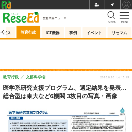
教育業界ニュース
menu
search
教育行政
ービス
ICT機器
事例
イベント
リセマム
教育行政
文部科学省
2025.8.26 Tue 15:15
医学系研究支援プログラム、選定結果を発表…
総合型は東大など6機関 3枚目の写真・画像