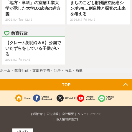
「地方・単科」の室蘭工業大
まちのこども財団設立記念シ
学が示した大学DX成功の処方
ンポ9/6…創造性と探究の未来
箋
を考える
2026.8.4 Tue 12:15
2026.8.7 Fri 16:15
教育行政
【クレーム対応Q＆A】公園で
いたずらをしている子供がい
る
2026.8.7 Fri 19:45
ホーム
›
教育行政
›
文部科学省
›
記事
›
写真・画像
TOP
Official
Official
Official
Home
Official X
Facebook
YouTube
LINE
お問合せ
広告掲載
会社概要
リシードについて
個人情報保護方針