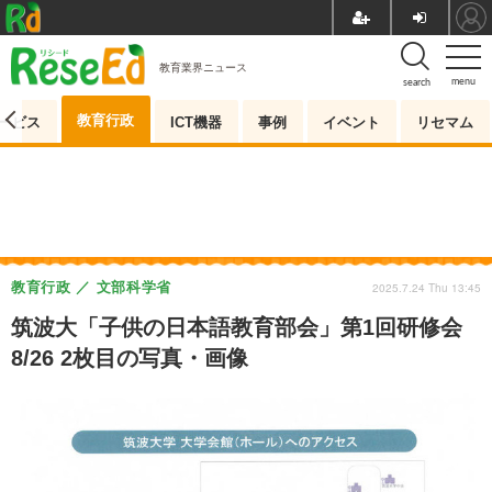
教育業界ニュース
menu
search
教育行政
ービス
ICT機器
事例
イベント
リセマム
教育行政
文部科学省
2025.7.24 Thu 13:45
筑波大「子供の日本語教育部会」第1回研修会
8/26 2枚目の写真・画像