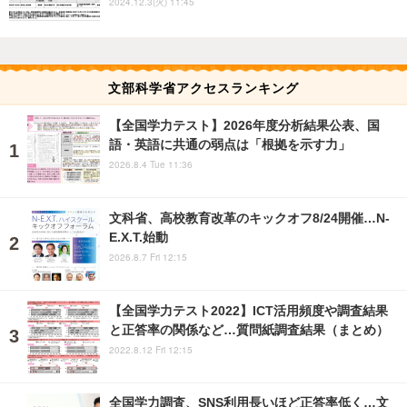
2024.12.3(火) 11:45
文部科学省アクセスランキング
【全国学力テスト】2026年度分析結果公表、国
語・英語に共通の弱点は「根拠を示す力」
2026.8.4 Tue 11:36
文科省、高校教育改革のキックオフ8/24開催…N-
E.X.T.始動
2026.8.7 Fri 12:15
【全国学力テスト2022】ICT活用頻度や調査結果
と正答率の関係など…質問紙調査結果（まとめ）
2022.8.12 Fri 12:15
全国学力調査、SNS利用長いほど正答率低く…文