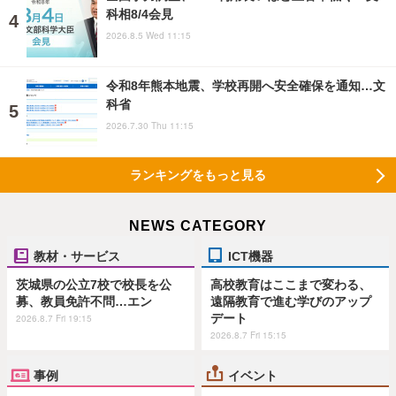
科相8/4会見
2026.8.5 Wed 11:15
令和8年熊本地震、学校再開へ安全確保を通知…文
科省
2026.7.30 Thu 11:15
ランキングをもっと見る
NEWS CATEGORY
教材・サービス
ICT機器
茨城県の公立7校で校長を公
高校教育はここまで変わる、
募、教員免許不問…エン
遠隔教育で進む学びのアップ
デート
2026.8.7 Fri 19:15
2026.8.7 Fri 15:15
事例
イベント