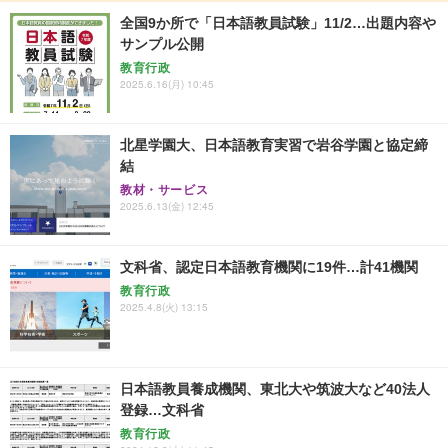
全国9か所で「日本語教員試験」11/2…出題内容や
サンプル公開
教育行政
2025.6.16(月) 10:45
北星学園大、日本語教育実習で岩谷学園と協定締
結
教材・サービス
2025.6.13(金) 12:45
文科省、認定日本語教育機関に19件…計41機関
教育行政
2025.4.8(火) 13:15
日本語教員養成機関、東北大や筑波大など40法人
登録…文科省
教育行政