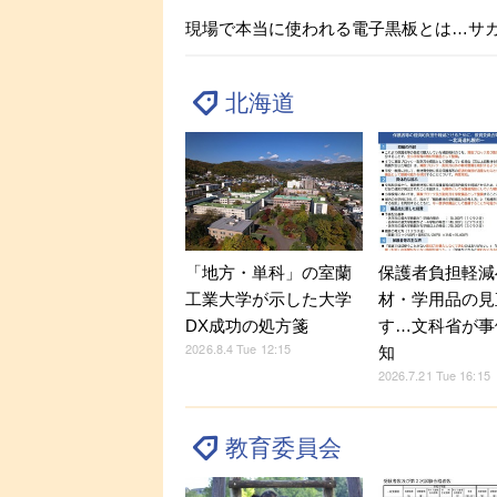
現場で本当に使われる電子黒板とは…サカワ×i
北海道
「地方・単科」の室蘭
保護者負担軽減
工業大学が示した大学
材・学用品の見
DX成功の処方箋
す…文科省が事
2026.8.4 Tue 12:15
知
2026.7.21 Tue 16:15
教育委員会