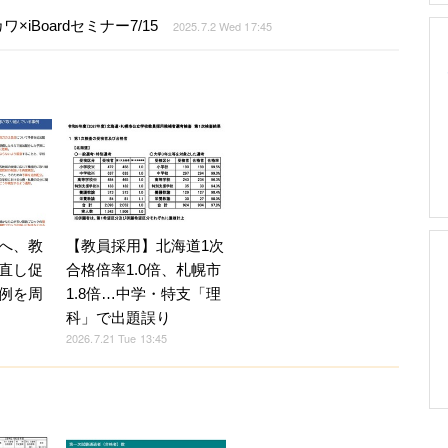
Boardセミナー7/15
2025.7.2 Wed 17:45
へ、教
【教員採用】北海道1次
直し促
合格倍率1.0倍、札幌市
例を周
1.8倍…中学・特支「理
科」で出題誤り
2026.7.21 Tue 13:45