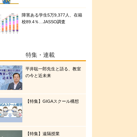
障害ある学生5万9,377人、在籍
校89.4％…JASSO調査
特集・連載
平井聡一郎先生と語る、教室
の今と近未来
【特集】GIGAスクール構想
【特集】遠隔授業