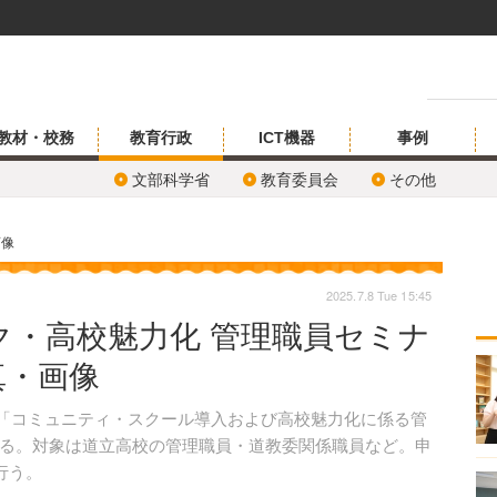
教材・校務
教育行政
ICT機器
事例
文部科学省
教育委員会
その他
画像
2025.7.8 Tue 15:45
ク・高校魅力化 管理職員セミナ
真・画像
、「コミュニティ・スクール導入および高校魅力化に係る管
る。対象は道立高校の管理職員・道教委関係職員など。申
行う。