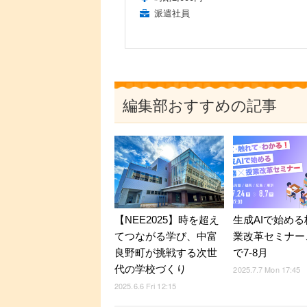
派遣社員
編集部おすすめの記事
【NEE2025】時を超え
生成AIで始める
てつながる学び、中富
業改革セミナー
良野町が挑戦する次世
で7-8月
代の学校づくり
2025.7.7 Mon 17:45
2025.6.6 Fri 12:15