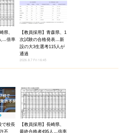
崎県、
【教員採用】青森県、1
人…倍率
次試験の合格発表…新
設の大3生選考115人が
通過
2026.8.7 Fri 16:45
校で校長
【教員採用】長崎県、
許不
最終合格者495人…倍率