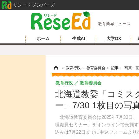
リシード メンバーズ
教育業界ニュース
ホーム
生成AI
大学DX
ホーム
›
教育行政
›
教育委員会
›
記事
›
写真・
教育行政
教育委員会
北海道教委「コミス
ー」7/30 1枚目の写
北海道教育委員会は2025年7月30日
理職員セミナー」をオンラインで実施す
込みは7月22日までに申込フォームより