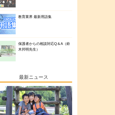
教育業界 最新用語集
保護者からの相談対応Q＆A（鈴
木邦明先生）
最新ニュース