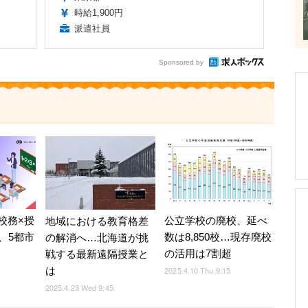
時給1,900円
派遣社員
Sponsored by
校務×授
公立学校の廃校、延べ
地域における教育格差
、5都市
数は8,850校…現存廃校
の解消へ…北海道が挑
の活用は7割超
戦する最新遠隔授業と
は
2025.4.10 Thu 9:15
2025.4.23 Wed 9:45