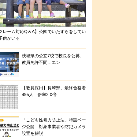
クレーム対応Q＆A】公園でいたずらをしてい
子供がいる
茨城県の公立7校で校長を公募、
教員免許不問…エン
【教員採用】長崎県、最終合格者
495人…倍率2.0倍
「こども性暴力防止法」特設ペー
ジ公開…対象事業者や防犯カメラ
設置を解説