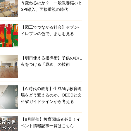
う変わるのか？ 一般教養縮小と
SPI導入、面接重視の時代
【図工でつながる社会】セブン‐
イレブンの色で、まちを見る
【明日使える指導術】子供の心に
火をつける「褒め」の技術
【AI時代の教育】生成AIは教育現
場をどう変えるのか、OECDと文
科省ガイドラインから考える
【8月開催】教育関係者必見！イ
ベント情報記事一覧はこちら