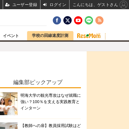
ユーザー登録
ログイン
こんにちは、ゲストさん
学校の回線速度計測
イベント
編集部ピックアップ
明海大学の観光専攻はなぜ就職に
強い？100％を支える実践教育と
インターン
【教師への扉】教員採用試験はど