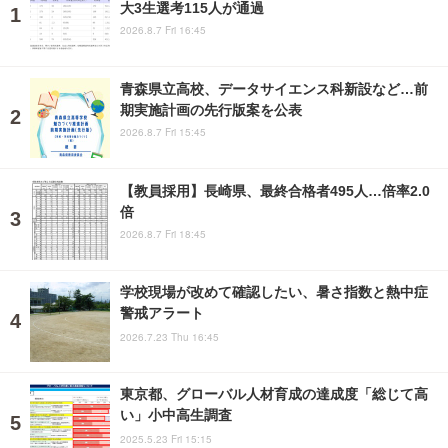
大3生選考115人が通過
2026.8.7 Fri 16:45
青森県立高校、データサイエンス科新設など…前
期実施計画の先行版案を公表
2026.8.7 Fri 15:45
【教員採用】長崎県、最終合格者495人…倍率2.0
倍
2026.8.7 Fri 18:45
学校現場が改めて確認したい、暑さ指数と熱中症
警戒アラート
2026.7.23 Thu 16:45
東京都、グローバル人材育成の達成度「総じて高
い」小中高生調査
2025.5.23 Fri 15:15