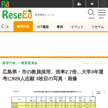
教育業界ニュース
menu
search
教育行政
ービス
ICT機器
事例
イベント
リセマム
教育行政
教育委員会
2025.7.3 Thu 15:15
広島県・市の教員採用、倍率2.7倍…大学3年選
考に929人志願 3枚目の写真・画像