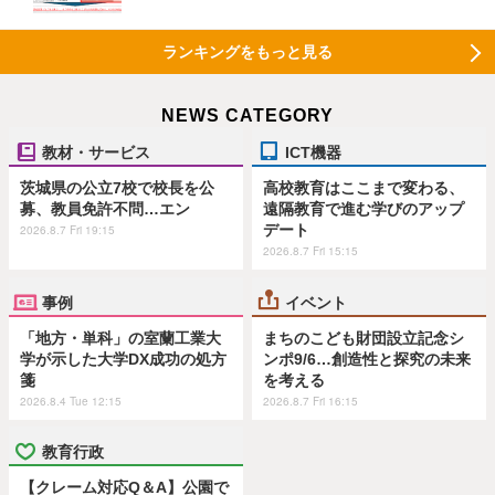
ランキングをもっと見る
NEWS CATEGORY
教材・サービス
ICT機器
茨城県の公立7校で校長を公
高校教育はここまで変わる、
募、教員免許不問…エン
遠隔教育で進む学びのアップ
デート
2026.8.7 Fri 19:15
2026.8.7 Fri 15:15
事例
イベント
「地方・単科」の室蘭工業大
まちのこども財団設立記念シ
学が示した大学DX成功の処方
ンポ9/6…創造性と探究の未来
箋
を考える
2026.8.4 Tue 12:15
2026.8.7 Fri 16:15
教育行政
【クレーム対応Q＆A】公園で