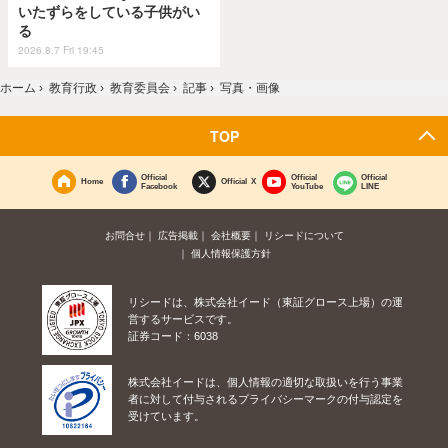
いたずらをしている子供がい
る
2026.8.7 Fri 19:45
ホーム
›
教育行政
›
教育委員会
›
記事
›
写真・画像
TOP
Official
Official
Official
Home
Official X
Facebook
YouTube
LINE
お問合せ
広告掲載
会社概要
リシードについて
個人情報保護方針
リシードは、株式会社イード（東証グロース上場）の運
営するサービスです。
証券コード：6038
株式会社イードは、個人情報の適切な取扱いを行う事業
者に対して付与されるプライバシーマークの付与認定を
受けています。