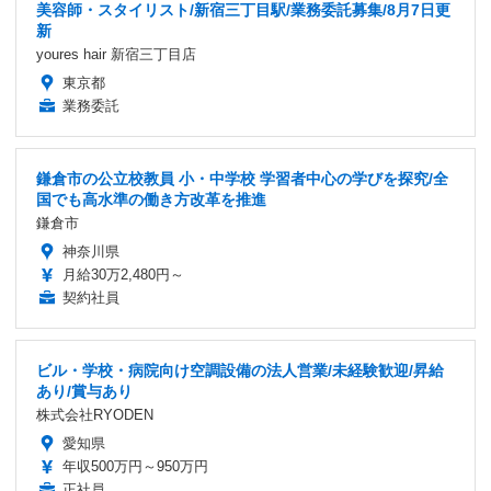
美容師・スタイリスト/新宿三丁目駅/業務委託募集/8月7日更
新
youres hair 新宿三丁目店
東京都
業務委託
鎌倉市の公立校教員 小・中学校 学習者中心の学びを探究/全
国でも高水準の働き方改革を推進
鎌倉市
神奈川県
月給30万2,480円～
契約社員
ビル・学校・病院向け空調設備の法人営業/未経験歓迎/昇給
あり/賞与あり
株式会社RYODEN
愛知県
年収500万円～950万円
正社員