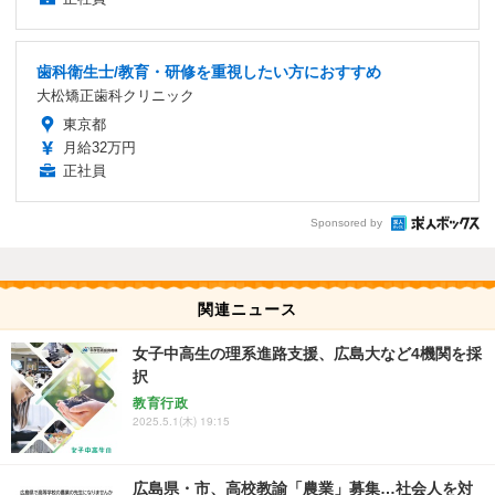
歯科衛生士/教育・研修を重視したい方におすすめ
大松矯正歯科クリニック
東京都
月給32万円
正社員
Sponsored by
関連ニュース
女子中高生の理系進路支援、広島大など4機関を採
択
教育行政
2025.5.1(木) 19:15
広島県・市、高校教諭「農業」募集…社会人を対