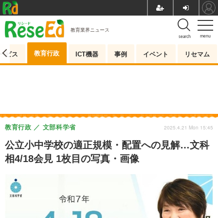
教育業界ニュース
menu
search
教育行政
ービス
ICT機器
事例
イベント
リセマム
教育行政
文部科学省
2025.4.21 Mon 15:45
公立小中学校の適正規模・配置への見解…文科
相4/18会見 1枚目の写真・画像