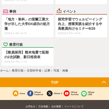
2026.8.6 Thu 15:45
事例
イベント
「地方・単科」の室蘭工業大
探究学習でウェルビーイング
学が示した大学DX成功の処方
向上、授業実践を紹介する中
箋
高教員向けセミナー8/26
2026.8.4 Tue 12:15
2026.8.6 Thu 18:45
教育行政
【教員採用】熊本地震で延期
の2次試験、新日程発表
2026.8.6 Thu 17:15
ホーム
›
教育行政
›
文部科学省
›
記事
›
写真・画像
TOP
Official
Official
Official
Home
Official X
Facebook
YouTube
LINE
お問合せ
広告掲載
会社概要
リシードについて