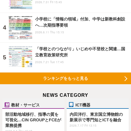
2026.7.31 Fri 15:45
小学校に「情報の領域」付加、中学は新教科創設
へ…次期指導要領
2026.6.11 Thu 15:15
「学校とのつながり」いじめや不登校と関連…国
立教育政策研究所
2026.7.21 Tue 17:45
ランキングをもっと見る
NEWS CATEGORY
教材・サービス
ICT機器
部活動地域移行、指導の質を
内田洋行、東京国立博物館の
可視化…CIN GROUPとFCEが
新展示で専門知とICTを融合
業務提携
2026.7.17 Fri 13:15