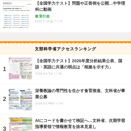
【全国学力テスト】問題や正答例を公開…中学理
科に動画
教育行政
2025.4.18(金) 11:15
文部科学省アクセスランキング
【全国学力テスト】2026年度分析結果公表、国
語・英語に共通の弱点は「根拠を示す力」
2026.8.4 Tue 11:36
栄養教諭の専門性を生かす食育推進、文科省が事
業公募
2026.8.5 Wed 11:45
AIにコードを書かせて検証へ…文科省、次期学習
指導要領で情報教育を抜本見直し