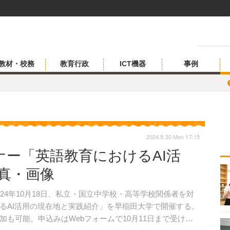
教材・校務
教育行政
ICT機器
事例
2024.9.30 Mon 17:15
ー「英語教育におけるAI活
写真・画像
4年10月18日、私立・国立中学校・高等学校関係者を対
るAI活用の現在地と実践紹介」を早稲田大学で開催する。
も可能。申込みはWebフォームで10月11日まで受け付