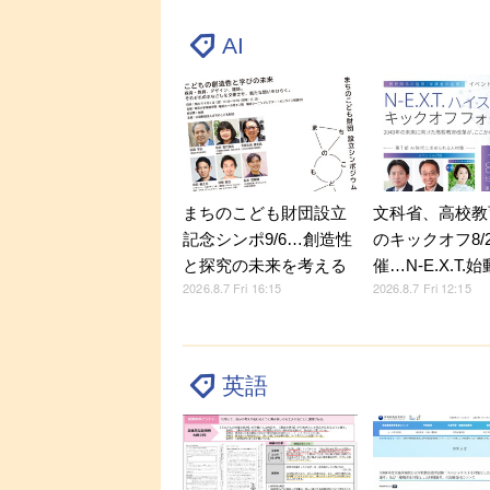
AI
文科省、高校教
まちのこども財団設立
のキックオフ8/
記念シンポ9/6…創造性
催…N-E.X.T.始
と探究の未来を考える
2026.8.7 Fri 12:15
2026.8.7 Fri 16:15
英語