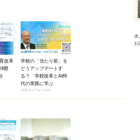
求
お
育改革
学校の「当たり前」を
24開
どうアップデートす
動
る？ 学校改革とAI時
代の実践に学ぶ
2026.8.4 Tue 14:45