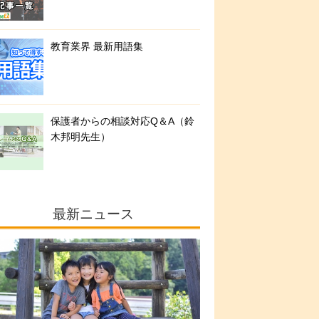
教育業界 最新用語集
保護者からの相談対応Q＆A（鈴
木邦明先生）
最新ニュース