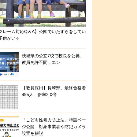
クレーム対応Q＆A】公園でいたずらをしてい
子供がいる
茨城県の公立7校で校長を公募、
教員免許不問…エン
【教員採用】長崎県、最終合格者
495人…倍率2.0倍
「こども性暴力防止法」特設ペー
ジ公開…対象事業者や防犯カメラ
設置を解説