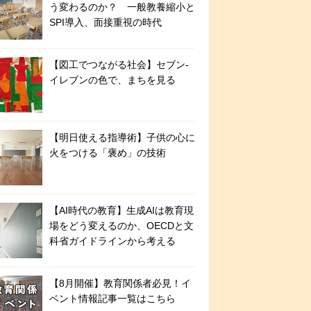
う変わるのか？ 一般教養縮小と
SPI導入、面接重視の時代
【図工でつながる社会】セブン‐
イレブンの色で、まちを見る
【明日使える指導術】子供の心に
火をつける「褒め」の技術
【AI時代の教育】生成AIは教育現
場をどう変えるのか、OECDと文
科省ガイドラインから考える
【8月開催】教育関係者必見！イ
ベント情報記事一覧はこちら