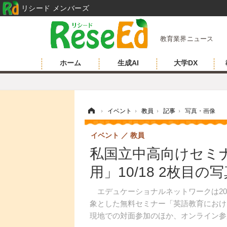
リシード メンバーズ
教育業界ニュース
ホーム
生成AI
大学DX
ホーム
›
イベント
›
教員
›
記事
›
写真・画像
イベント
教員
私国立中高向けセミナ
用」10/18 2枚目の
エデュケーショナルネットワークは202
象とした無料セミナー「英語教育におけ
現地での対面参加のほか、オンライン参加