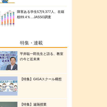
障害ある学生5万9,377人、在籍
校89.4％…JASSO調査
特集・連載
平井聡一郎先生と語る、教室
の今と近未来
【特集】GIGAスクール構想
【特集】遠隔授業