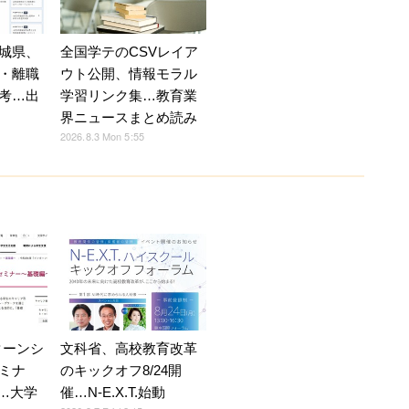
全国学テのCSVレイア
城県、
ウト公開、情報モラル
・離職
学習リンク集…教育業
考…出
界ニュースまとめ読み
2026.8.3 Mon 5:55
ターンシ
文科省、高校教育改革
ミナ
のキックオフ8/24開
5…大学
催…N-E.X.T.始動