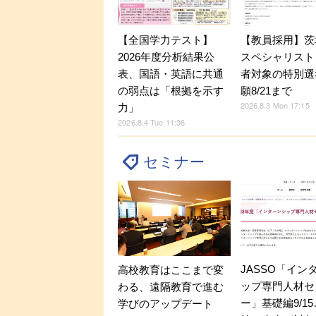
【全国学力テスト】
【教員採用】茨
2026年度分析結果公
スペシャリスト
表、国語・英語に共通
者対象の特別選
の弱点は「根拠を示す
願8/21まで
2026.8.3 Mon 17:15
力」
2026.8.4 Tue 11:36
セミナー
JASSO「イン
高校教育はここまで変
ップ専門人材セ
わる、遠隔教育で進む
ー」基礎編9/1
学びのアップデート