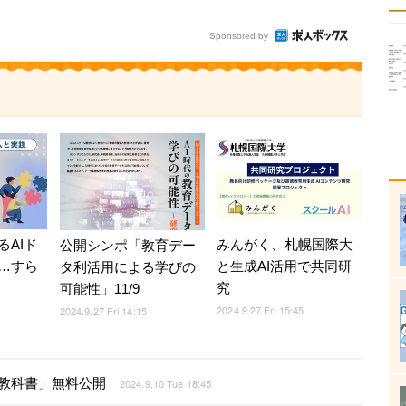
Sponsored by
るAIド
みんがく、札幌国際大
公開シンポ「教育デー
…すら
と生成AI活用で共同研
タ利活用による学びの
究
可能性」11/9
2024.9.27 Fri 15:45
2024.9.27 Fri 14:15
教科書」無料公開
2024.9.10 Tue 18:45