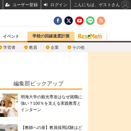
ユーザー登録
ログイン
こんにちは、ゲストさん
学校の回線速度計測
イベント
学習者
教員
企業
その他
編集部ピックアップ
明海大学の観光専攻はなぜ就職に
強い？100％を支える実践教育と
インターン
【教師への扉】教員採用試験はど