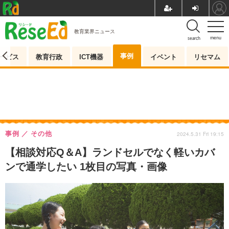
教育業界ニュース
menu
search
事例
ービス
教育行政
ICT機器
イベント
リセマム
事例
その他
2024.5.31 Fri 19:15
【相談対応Q＆A】ランドセルでなく軽いカバ
ンで通学したい 1枚目の写真・画像