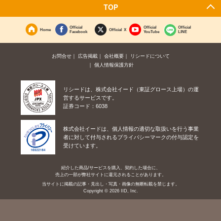
TOP
Official
Official
Official
Home
Official X
Facebook
YouTube
LINE
お問合せ
広告掲載
会社概要
リシードについて
個人情報保護方針
リシードは、株式会社イード（東証グロース上場）の運
営するサービスです。
証券コード：6038
株式会社イードは、個人情報の適切な取扱いを行う事業
者に対して付与されるプライバシーマークの付与認定を
受けています。
紹介した商品/サービスを購入、契約した場合に、
売上の一部が弊社サイトに還元されることがあります。
当サイトに掲載の記事・見出し・写真・画像の無断転載を禁じます。
Copyright © 2026 IID, Inc.