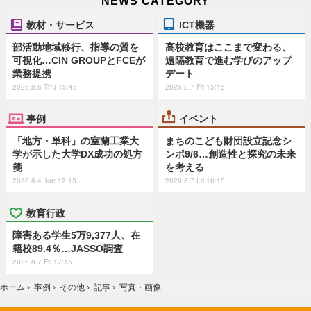
NEWS CATEGORY
教材・サービス
ICT機器
部活動地域移行、指導の質を
高校教育はここまで変わる、
可視化…CIN GROUPとFCEが
遠隔教育で進む学びのアップ
業務提携
デート
2026.8.6 Thu 15:45
2026.8.7 Fri 15:15
事例
イベント
「地方・単科」の室蘭工業大
まちのこども財団設立記念シ
学が示した大学DX成功の処方
ンポ9/6…創造性と探究の未来
箋
を考える
2026.8.4 Tue 12:15
2026.8.7 Fri 16:15
教育行政
障害ある学生5万9,377人、在
籍校89.4％…JASSO調査
2026.8.7 Fri 17:15
ホーム
›
事例
›
その他
›
記事
›
写真・画像