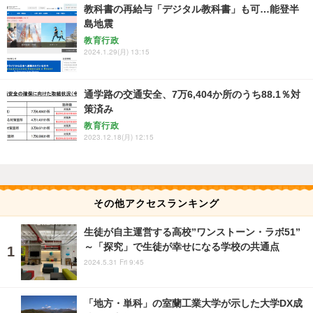
教科書の再給与「デジタル教科書」も可…能登半
島地震
教育行政
2024.1.29(月) 13:15
通学路の交通安全、7万6,404か所のうち88.1％対
策済み
教育行政
2023.12.18(月) 12:15
その他アクセスランキング
生徒が自主運営する高校”ワンストーン・ラボ51”
～「探究」で生徒が幸せになる学校の共通点
2024.5.31 Fri 9:45
「地方・単科」の室蘭工業大学が示した大学DX成