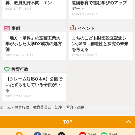
募、教員免許不問…エン
遠隔教育で進む学びのアップ
デート
2026.8.7 Fri 19:15
2026.8.7 Fri 15:15
事例
イベント
「地方・単科」の室蘭工業大
まちのこども財団設立記念シ
学が示した大学DX成功の処方
ンポ9/6…創造性と探究の未来
箋
を考える
2026.8.4 Tue 12:15
2026.8.7 Fri 16:15
教育行政
【クレーム対応Q＆A】公園で
いたずらをしている子供がい
る
2026.8.7 Fri 19:45
ホーム
›
教育行政
›
教育委員会
›
記事
›
写真・画像
TOP
Official
Official
Official