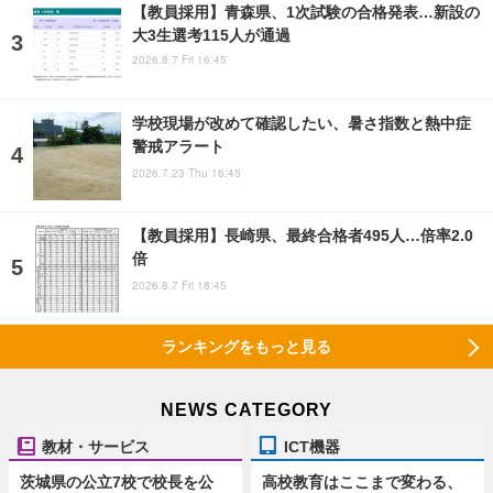
【教員採用】青森県、1次試験の合格発表…新設の
大3生選考115人が通過
2026.8.7 Fri 16:45
学校現場が改めて確認したい、暑さ指数と熱中症
警戒アラート
2026.7.23 Thu 16:45
【教員採用】長崎県、最終合格者495人…倍率2.0
倍
2026.8.7 Fri 18:45
ランキングをもっと見る
NEWS CATEGORY
教材・サービス
ICT機器
茨城県の公立7校で校長を公
高校教育はここまで変わる、