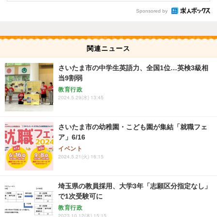
Sponsored by
関連ニュース
さいたま市の中学生英語力、全国1位…英検3級相
当9割弱
教育行政
2024.5.29(水) 13:45
さいたま市の幼稚園・こども園が集結「就職フェ
ア」6/16
イベント
2024.5.21(火) 16:15
埼玉県の教員採用、大学3年「志願区分指定なし」
で1次受験可に
教育行政
2023.10.12(木) 15:15