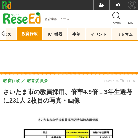
教育業界ニュース
menu
search
教育行政
ービス
ICT機器
事例
イベント
リセマム
教育行政
教育委員会
2024.5.30 Thu 14:15
さいたま市の教員採用、倍率4.9倍…3年生選考
に231人 2枚目の写真・画像