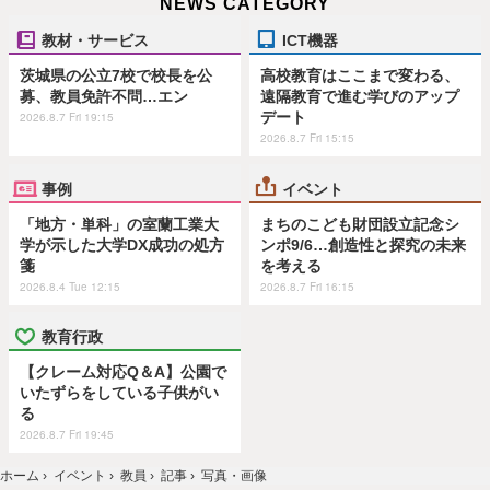
NEWS CATEGORY
教材・サービス
ICT機器
茨城県の公立7校で校長を公
高校教育はここまで変わる、
募、教員免許不問…エン
遠隔教育で進む学びのアップ
デート
2026.8.7 Fri 19:15
2026.8.7 Fri 15:15
事例
イベント
「地方・単科」の室蘭工業大
まちのこども財団設立記念シ
学が示した大学DX成功の処方
ンポ9/6…創造性と探究の未来
箋
を考える
2026.8.4 Tue 12:15
2026.8.7 Fri 16:15
教育行政
【クレーム対応Q＆A】公園で
いたずらをしている子供がい
る
2026.8.7 Fri 19:45
ホーム
›
イベント
›
教員
›
記事
›
写真・画像