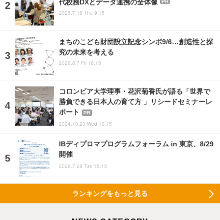
代校務DXとデータ連携の全体像
PR
2026.7.16 Thu 9:15
まちのこども財団設立記念シンポ9/6…創造性と探
究の未来を考える
2026.8.7 Fri 16:15
コロンビア大学理事・花沢菊香氏が語る「世界で
勝負できる日本人の育て方 」リシードセミナーレ
ポート
PR
2024.10.23 Wed 10:15
IBディプロマプログラムフォーラム in 東京、8/29
開催
2026.7.28 Tue 15:15
ランキングをもっと見る