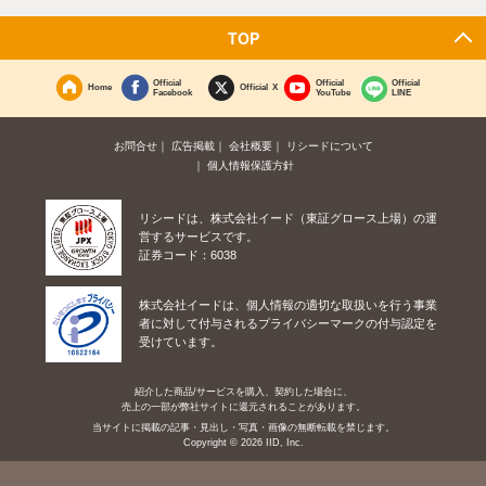
TOP
Official
Official
Official
Home
Official X
Facebook
YouTube
LINE
お問合せ
広告掲載
会社概要
リシードについて
個人情報保護方針
リシードは、株式会社イード（東証グロース上場）の運
営するサービスです。
証券コード：6038
株式会社イードは、個人情報の適切な取扱いを行う事業
者に対して付与されるプライバシーマークの付与認定を
受けています。
紹介した商品/サービスを購入、契約した場合に、
売上の一部が弊社サイトに還元されることがあります。
当サイトに掲載の記事・見出し・写真・画像の無断転載を禁じます。
Copyright © 2026 IID, Inc.