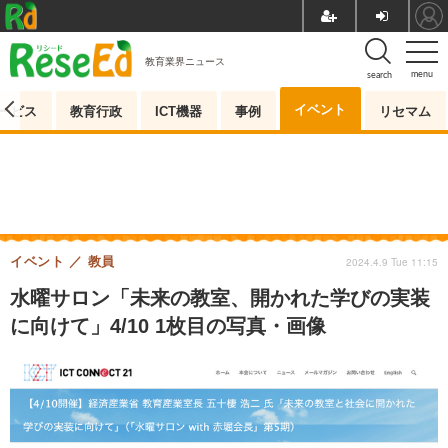
教育業界ニュース
menu
search
イベント
ービス
教育行政
ICT機器
事例
リセマム
イベント
教員
2024.4.9 Tue 11:15
水曜サロン「未来の教室、開かれた学びの実装
に向けて」4/10 1枚目の写真・画像