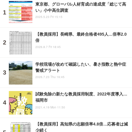
東京都、グローバル人材育成の達成度「総じて高
い」小中高生調査
2025.5.23 Fri 15:15
【教員採用】長崎県、最終合格者495人…倍率2.0
倍
2026.8.7 Fri 18:45
学校現場が改めて確認したい、暑さ指数と熱中症
警戒アラート
2026.7.23 Thu 16:45
試験免除の新たな教員採用制度、2022年度導入…
福岡市
2021.4.19 Mon 11:50
【教員採用】高知県の志願倍率4.8倍…応募者は減
少続く