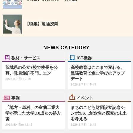
【特集】遠隔授業
NEWS CATEGORY
教材・サービス
ICT機器
茨城県の公立7校で校長を公
高校教育はここまで変わる、
募、教員免許不問…エン
遠隔教育で進む学びのアップ
デート
2026.8.7 Fri 19:15
2026.8.7 Fri 15:15
事例
イベント
「地方・単科」の室蘭工業大
まちのこども財団設立記念シ
学が示した大学DX成功の処方
ンポ9/6…創造性と探究の未来
箋
を考える
2026.8.4 Tue 12:15
2026.8.7 Fri 16:15