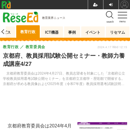
教育業界ニュース
menu
search
教育行政
ービス
ICT機器
事例
イベント
リセマム
教育行政
教育委員会
2024.4.17 Wed 12:15
京都府、教員採用試験公開セミナー・教師力養
成講座4/27
京都府教育委員会は2024年4月27日、教員志望者を対象にした「京都府公立
学校教員採用選考試験公開セミナー」を京都府立京都学・歴彩館で開催する。
京都府が求める教員像および2025年度（令和7年度）教員採用選考試験説明な
どを行う。また同日、教師力養成講座も開催し、教育長が講演を行う。
京都府教育委員会は2024年4月