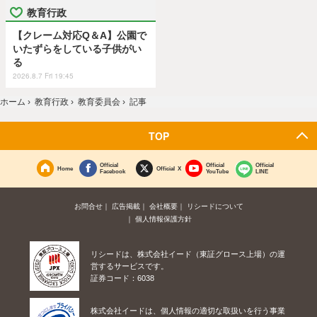
教育行政
【クレーム対応Q＆A】公園で
いたずらをしている子供がい
る
2026.8.7 Fri 19:45
ホーム
›
教育行政
›
教育委員会
›
記事
TOP
Official
Official
Official
Home
Official X
Facebook
YouTube
LINE
お問合せ
広告掲載
会社概要
リシードについて
個人情報保護方針
リシードは、株式会社イード（東証グロース上場）の運
営するサービスです。
証券コード：6038
株式会社イードは、個人情報の適切な取扱いを行う事業