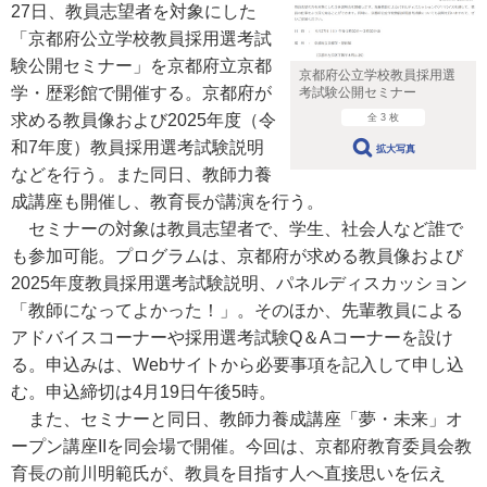
27日、教員志望者を対象にした
「京都府公立学校教員採用選考試
験公開セミナー」を京都府立京都
京都府公立学校教員採用選
学・歴彩館で開催する。京都府が
考試験公開セミナー
求める教員像および2025年度（令
全 3 枚
和7年度）教員採用選考試験説明
拡大写真
などを行う。また同日、教師力養
成講座も開催し、教育長が講演を行う。
セミナーの対象は教員志望者で、学生、社会人など誰で
も参加可能。プログラムは、京都府が求める教員像および
2025年度教員採用選考試験説明、パネルディスカッション
「教師になってよかった！」。そのほか、先輩教員による
アドバイスコーナーや採用選考試験Q＆Aコーナーを設け
る。申込みは、Webサイトから必要事項を記入して申し込
む。申込締切は4月19日午後5時。
また、セミナーと同日、教師力養成講座「夢・未来」オ
ープン講座IIを同会場で開催。今回は、京都府教育委員会教
育長の前川明範氏が、教員を目指す人へ直接思いを伝え