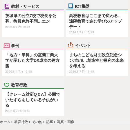
教材・サービス
ICT機器
茨城県の公立7校で校長を公
高校教育はここまで変わる、
募、教員免許不問…エン
遠隔教育で進む学びのアップ
デート
2026.8.7 Fri 19:15
2026.8.7 Fri 15:15
事例
イベント
「地方・単科」の室蘭工業大
まちのこども財団設立記念シ
学が示した大学DX成功の処方
ンポ9/6…創造性と探究の未来
箋
を考える
2026.8.4 Tue 12:15
2026.8.7 Fri 16:15
教育行政
【クレーム対応Q＆A】公園で
いたずらをしている子供がい
る
2026.8.7 Fri 19:45
ホーム
›
教育行政
›
その他
›
記事
›
写真・画像