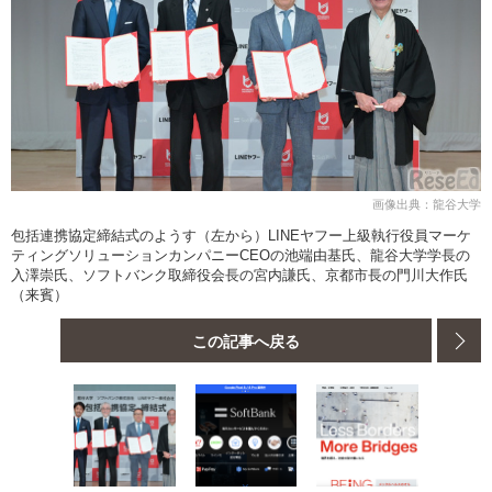
画像出典：龍谷大学
包括連携協定締結式のようす（左から）LINEヤフー上級執行役員マーケ
ティングソリューションカンパニーCEOの池端由基氏、龍谷大学学長の
入澤崇氏、ソフトバンク取締役会長の宮内謙氏、京都市長の門川大作氏
（来賓）
この記事へ戻る