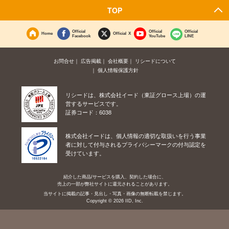
TOP
Official
Official
Official
Home
Official X
Facebook
YouTube
LINE
お問合せ
広告掲載
会社概要
リシードについて
個人情報保護方針
リシードは、株式会社イード（東証グロース上場）の運
営するサービスです。
証券コード：6038
株式会社イードは、個人情報の適切な取扱いを行う事業
者に対して付与されるプライバシーマークの付与認定を
受けています。
紹介した商品/サービスを購入、契約した場合に、
売上の一部が弊社サイトに還元されることがあります。
当サイトに掲載の記事・見出し・写真・画像の無断転載を禁じます。
Copyright © 2026 IID, Inc.