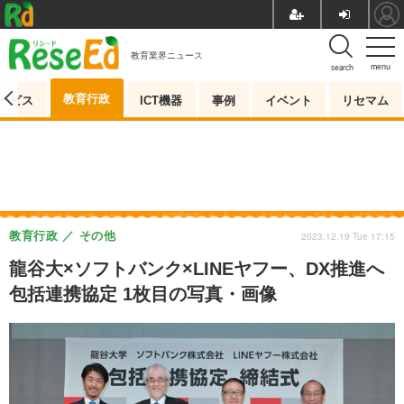
教育業界ニュース
menu
search
教育行政
ービス
ICT機器
事例
イベント
リセマム
教育行政
その他
2023.12.19 Tue 17:15
龍谷大×ソフトバンク×LINEヤフー、DX推進へ
包括連携協定 1枚目の写真・画像