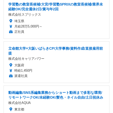
学習塾の教室長候補/大宮/学習塾SPRIXの教室長候補/業界未
経験OK/完全週休2日/賞与年2回
株式会社スプリックス
埼玉県
月給28万5,000円～
正社員
立命館大学×大阪いばらきCP/大学事務/資料作成/直接雇用前
提
株式会社キャリアパワー
大阪府
時給1,450円
派遣社員
動画編集/SNS系編集業務からショート動画まで多彩な環境/
リモートワークOK/未経験OK/髪色・ネイル自由/土日祝休み
株式会社AQUA
東京都