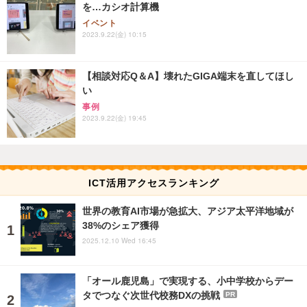
を…カシオ計算機
イベント
2023.9.22(金) 10:15
【相談対応Q＆A】壊れたGIGA端末を直してほし
い
事例
2023.9.22(金) 19:45
ICT活用アクセスランキング
世界の教育AI市場が急拡大、アジア太平洋地域が
38%のシェア獲得
2025.12.10 Wed 16:45
「オール鹿児島」で実現する、小中学校からデー
タでつなぐ次世代校務DXの挑戦
PR