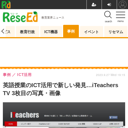
教育業界ニュース
menu
search
事例
ービス
教育行政
ICT機器
イベント
リセマム
事例
ICT活用
2023.9.27 Wed 19:15
英語授業のICT活用で新しい発見…iTeachers
TV 3枚目の写真・画像