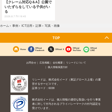
【クレーム対応Q＆A】公園で
いたずらをしている子供がい
る
2026.8.7 Fri 19:45
ホーム
›
事例
›
ICT活用
›
記事
›
写真・画像
TOP
Official
Official
Official
Home
Official X
Facebook
YouTube
LINE
お問合せ
広告掲載
会社概要
リシードについて
個人情報保護方針
リシードは、株式会社イード（東証グロース上場）の運
営するサービスです。
証券コード：6038
株式会社イードは、個人情報の適切な取扱いを行う事業
者に対して付与されるプライバシーマークの付与認定を
受けています。