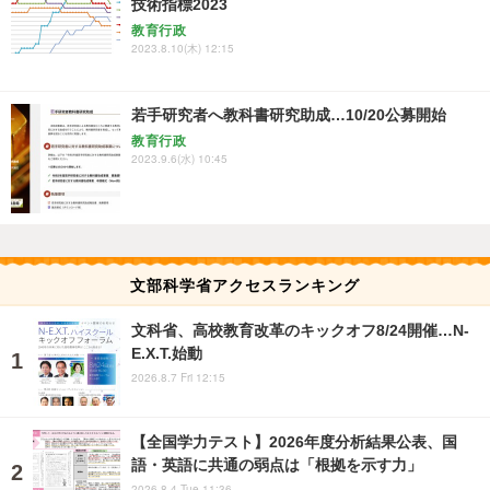
技術指標2023
教育行政
2023.8.10(木) 12:15
若手研究者へ教科書研究助成…10/20公募開始
教育行政
2023.9.6(水) 10:45
文部科学省アクセスランキング
文科省、高校教育改革のキックオフ8/24開催…N-
E.X.T.始動
2026.8.7 Fri 12:15
【全国学力テスト】2026年度分析結果公表、国
語・英語に共通の弱点は「根拠を示す力」
2026.8.4 Tue 11:36