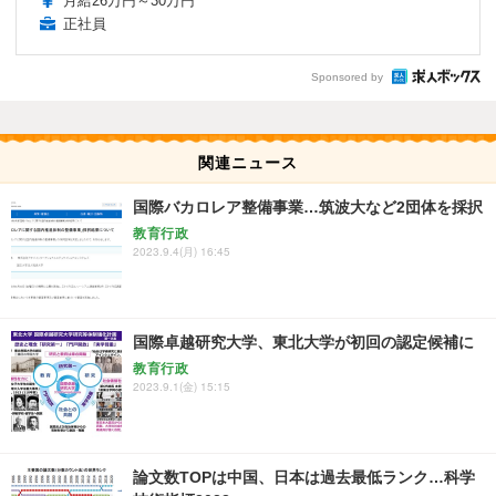
月給26万円～30万円
正社員
Sponsored by
関連ニュース
国際バカロレア整備事業…筑波大など2団体を採択
教育行政
2023.9.4(月) 16:45
国際卓越研究大学、東北大学が初回の認定候補に
教育行政
2023.9.1(金) 15:15
論文数TOPは中国、日本は過去最低ランク…科学