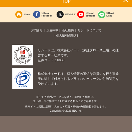
TOP
Official
Official
Official
Home
Official X
Facebook
YouTube
LINE
お問合せ
広告掲載
会社概要
リシードについて
個人情報保護方針
リシードは、株式会社イード（東証グロース上場）の運
営するサービスです。
証券コード：6038
株式会社イードは、個人情報の適切な取扱いを行う事業
者に対して付与されるプライバシーマークの付与認定を
受けています。
紹介した商品/サービスを購入、契約した場合に、
売上の一部が弊社サイトに還元されることがあります。
当サイトに掲載の記事・見出し・写真・画像の無断転載を禁じます。
Copyright © 2026 IID, Inc.