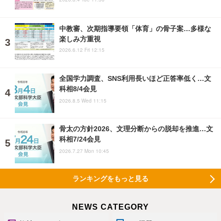
中教審、次期指導要領「体育」の骨子案…多様な
楽しみ方重視
2026.6.12 Fri 12:15
全国学力調査、SNS利用長いほど正答率低く…文
科相8/4会見
2026.8.5 Wed 11:15
骨太の方針2026、文理分断からの脱却を推進…文
科相7/24会見
2026.7.27 Mon 10:45
ランキングをもっと見る
NEWS CATEGORY