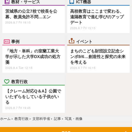
教材・サービス
ICT機器
茨城県の公立7校で校長を公
高校教育はここまで変わる、
募、教員免許不問…エン
遠隔教育で進む学びのアップ
デート
2026.8.7 Fri 19:15
2026.8.7 Fri 15:15
事例
イベント
「地方・単科」の室蘭工業大
まちのこども財団設立記念シ
学が示した大学DX成功の処方
ンポ9/6…創造性と探究の未来
箋
を考える
2026.8.4 Tue 12:15
2026.8.7 Fri 16:15
教育行政
【クレーム対応Q＆A】公園で
いたずらをしている子供がい
る
2026.8.7 Fri 19:45
ホーム
›
教育行政
›
文部科学省
›
記事
›
写真・画像