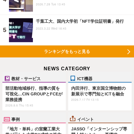
2026.7.28 Tue 13:45
千葉工大、国内大学初「NFT学位証明書」発行
2023.3.22 Wed 18:45
ランキングをもっと見る
NEWS CATEGORY
教材・サービス
ICT機器
部活動地域移行、指導の質を
内田洋行、東京国立博物館の
可視化…CIN GROUPとFCEが
新展示で専門知とICTを融合
業務提携
2026.7.17 Fri 13:15
2026.8.6 Thu 15:45
事例
イベント
「地方・単科」の室蘭工業大
JASSO「インターンシップ専