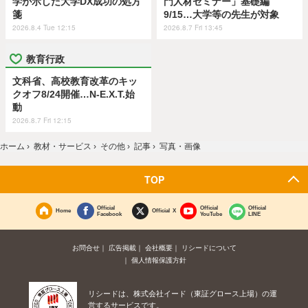
学が示した大学DX成功の処方
門人材セミナー」基礎編
箋
9/15…大学等の先生が対象
2026.8.4 Tue 12:15
2026.8.7 Fri 13:45
教育行政
文科省、高校教育改革のキッ
クオフ8/24開催…N-E.X.T.始
動
2026.8.7 Fri 12:15
ホーム
›
教材・サービス
›
その他
›
記事
›
写真・画像
TOP
Official
Official
Official
Home
Official X
Facebook
YouTube
LINE
お問合せ
広告掲載
会社概要
リシードについて
個人情報保護方針
リシードは、株式会社イード（東証グロース上場）の運
営するサービスです。