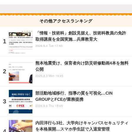
その他アクセスランキング
「情報・技術科」創設見据え、技術科教員の免許
取得講座を全国実施…兵庫教育大
2026.8.4 Tue 17:45
熊本地震受け、保育者向け防災研修動画4本を無料
公開
2026.8.3 Mon 19:45
部活動地域移行、指導の質を可視化…CIN
GROUPとFCEが業務提携
2026.8.6 Thu 15:45
内田洋行ら3社、大学向けキャンパスセキュリティ
を本格展開…スマホ学生証で入退室管理