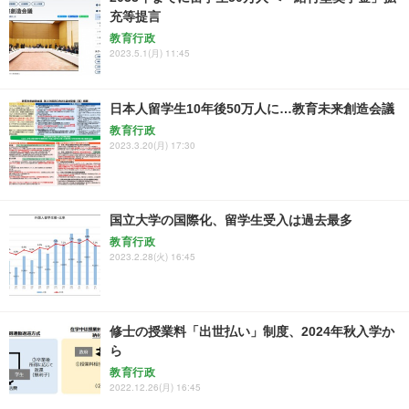
充等提言
教育行政
2023.5.1(月) 11:45
日本人留学生10年後50万人に…教育未来創造会議
教育行政
2023.3.20(月) 17:30
国立大学の国際化、留学生受入は過去最多
教育行政
2023.2.28(火) 16:45
修士の授業料「出世払い」制度、2024年秋入学か
ら
教育行政
2022.12.26(月) 16:45