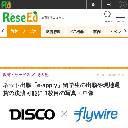
教育業界ニュース
menu
search
教材・サービス
測
教育行政
ICT機器
事例
イベント
教材・サービス
その他
2023.6.13 Tue 11:15
ネット出願「e-apply」留学生の出願や現地通
貨の決済可能に 1枚目の写真・画像