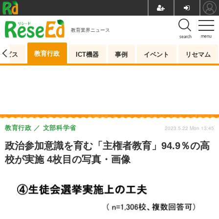
教育業界ニュース
menu
search
教育行政
ービス
ICT機器
事例
イベント
リセマム
教育行政
文部科学省
2023.5.22 Mon 13:45
政治参加意識を育む「主権者教育」94.9％の高
校が実施 4枚目の写真・画像