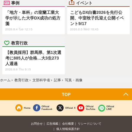
事例
イベント
「地方・単科」の室蘭工業大
こどもDX白書2026を先行公
学が示した大学DX成功の処方
開、中室牧子氏迎え公開イベ
箋
ント9/17
2026.8.4 Tue 12:15
2026.8.5 Wed 18:45
教育行政
【教員採用】群馬県、第1次選
考に885人が合格…大3生273
人通過
2026.8.6 Thu 9:15
ホーム
›
教育行政
›
文部科学省
›
記事
›
写真・画像
TOP
Official
Official
Official
Home
Official X
Facebook
YouTube
LINE
お問合せ
広告掲載
会社概要
リシードについて
個人情報保護方針