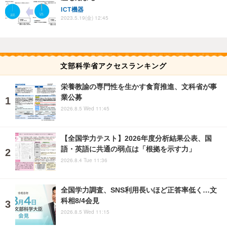
ICT機器
2023.5.19(金) 12:45
文部科学省アクセスランキング
栄養教諭の専門性を生かす食育推進、文科省が事
業公募
2026.8.5 Wed 11:45
【全国学力テスト】2026年度分析結果公表、国
語・英語に共通の弱点は「根拠を示す力」
2026.8.4 Tue 11:36
全国学力調査、SNS利用長いほど正答率低く…文
科相8/4会見
2026.8.5 Wed 11:15