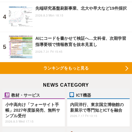
先端研究基盤刷新事業、北大や早大など19件採択
2026.8.3 Mon 18:15
AIにコードを書かせて検証へ…文科省、次期学習
指導要領で情報教育を抜本見直し
2026.7.31 Fri 15:45
ランキングをもっと見る
NEWS CATEGORY
教材・サービス
ICT機器
小中高向け「フォーサイト手
内田洋行、東京国立博物館の
帳」2027年度版発売、無料サ
新展示で専門知とICTを融合
ンプル受付
2026.7.17 Fri 13:15
2026.8.5 Wed 17:15