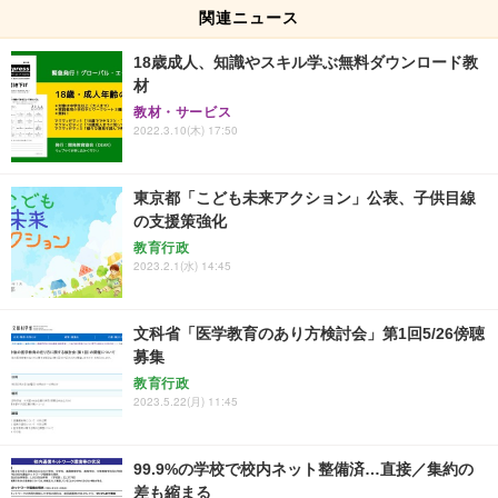
関連ニュース
18歳成人、知識やスキル学ぶ無料ダウンロード教
材
教材・サービス
2022.3.10(木) 17:50
東京都「こども未来アクション」公表、子供目線
の支援策強化
教育行政
2023.2.1(水) 14:45
文科省「医学教育のあり方検討会」第1回5/26傍聴
募集
教育行政
2023.5.22(月) 11:45
99.9%の学校で校内ネット整備済…直接／集約の
差も縮まる