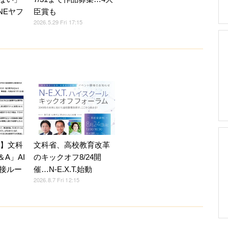
NEヤフ
臣賞も
2026.5.29 Fri 17:15
7】文科
文科省、高校教育改革
A」AI
のキックオフ8/24開
接ルー
催…N-E.X.T.始動
2026.8.7 Fri 12:15