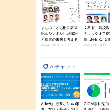
文科省、高校教
まちのこども財団設立
のキックオフ8/
記念シンポ9/6…創造性
催…N-E.X.T.始
と探究の未来を考える
2026.8.7 Fri 12:15
2026.8.7 Fri 16:15
AIチャット
AI時代に必要な3つの素
GIGA端末活用
養…英語・数学・DSを
生成AIに「自