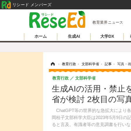
リシード メンバーズ
教育業界ニュース
ホーム
生成AI
大学DX
ホーム
›
教育行政
›
文部科学省
›
記事
›
写真・
教育行政
文部科学省
生成AIの活用・禁
省が検討 2枚目の写
ChatGPT等の世界的な急拡大により
岡桂子文部科学大臣は2023年5月9日
ると言及。有識者等の意見調書を行いな