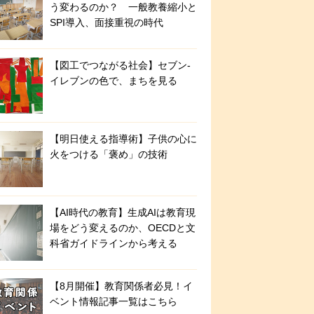
う変わるのか？ 一般教養縮小と
SPI導入、面接重視の時代
【図工でつながる社会】セブン‐
イレブンの色で、まちを見る
【明日使える指導術】子供の心に
火をつける「褒め」の技術
【AI時代の教育】生成AIは教育現
場をどう変えるのか、OECDと文
科省ガイドラインから考える
【8月開催】教育関係者必見！イ
ベント情報記事一覧はこちら