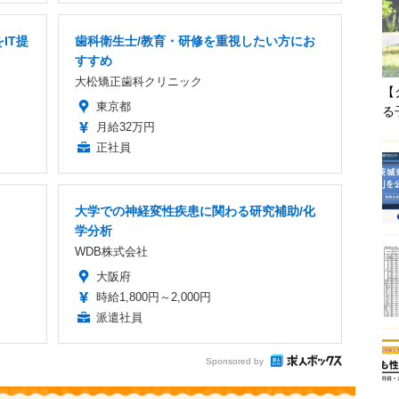
IT提
歯科衛生士/教育・研修を重視したい方にお
すすめ
大松矯正歯科クリニック
【
東京都
る
月給32万円
正社員
大学での神経変性疾患に関わる研究補助/化
学分析
WDB株式会社
大阪府
時給1,800円～2,000円
派遣社員
Sponsored by