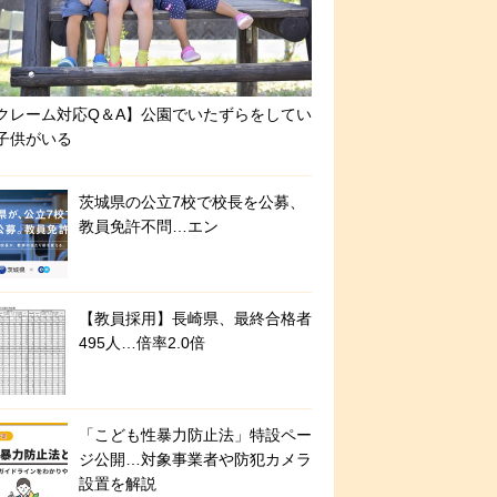
クレーム対応Q＆A】公園でいたずらをしてい
子供がいる
茨城県の公立7校で校長を公募、
教員免許不問…エン
【教員採用】長崎県、最終合格者
495人…倍率2.0倍
「こども性暴力防止法」特設ペー
ジ公開…対象事業者や防犯カメラ
設置を解説