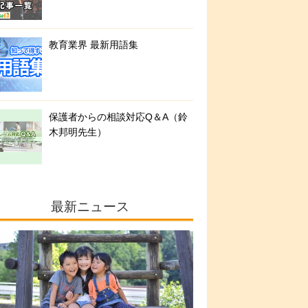
教育業界 最新用語集
保護者からの相談対応Q＆A（鈴
木邦明先生）
最新ニュース