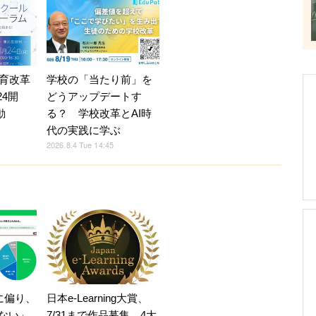
育改革
学校の「当たり前」を
24開
どうアップデートす
動
る？ 学校改革とAI時
代の実践に学ぶ
2026.8.4 Tue 14:45
に偏り、
日本e-Learning大賞、
信ない」
7/31まで作品募集…4大