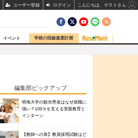
ユーザー登録
ログイン
こんにちは、ゲストさん
学校の回線速度計測
イベント
編集部ピックアップ
明海大学の観光専攻はなぜ就職に
強い？100％を支える実践教育と
インターン
【教師への扉】教員採用試験はど