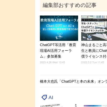
編集部おすすめの記事
ChatGPT等活用「教育
神山まるごと高
現場AI活用フォーラ
生と教員にChat
ム」参加募集
償ライセンス付
2023.4.26 Wed 13:45
2023.5.2 Tue 11:45
橋本大也氏「ChatGPTと本の未来」オンラ
AI