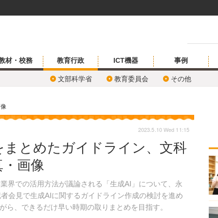
教材・校務
教育行政
ICT機器
事例
文部科学省
教育委員会
その他
画像
2023.5.10 Wed 11:15
止をまとめたガイドライン、文科
真・画像
各業界での活用方法が議論される「生成AI」について、永
の記者会見で生成AIに関するガイドライン作成の検討を進め
がら、できるだけ早い時期の取りまとめを目指す。