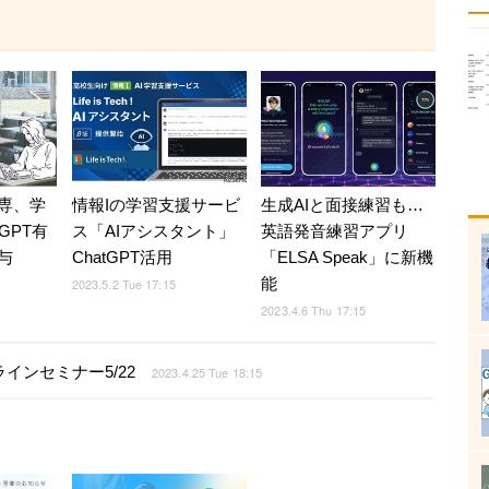
専、学
情報Iの学習支援サービ
生成AIと面接練習も…
GPT有
ス「AIアシスタント」
英語発音練習アプリ
与
ChatGPT活用
「ELSA Speak」に新機
能
2023.5.2 Tue 17:15
2023.4.6 Thu 17:15
インセミナー5/22
2023.4.25 Tue 18:15