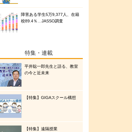
障害ある学生5万9,377人、在籍
校89.4％…JASSO調査
特集・連載
平井聡一郎先生と語る、教室
の今と近未来
【特集】GIGAスクール構想
【特集】遠隔授業