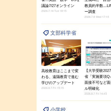
議論7/27オンライン
教員約半数…LI
2026.7.14 Tue 18:15
ー調査
2026.7.8 Wed 17:15
文部科学省
【大学受験202
高校教育はここまで変
省「実施要項Q＆
わる、遠隔教育で進む
面接不可など面
学びのアップデート
2026.8.7 Fri 15:15
ル明確化
2026.8.7 Fri 14:45
小学校