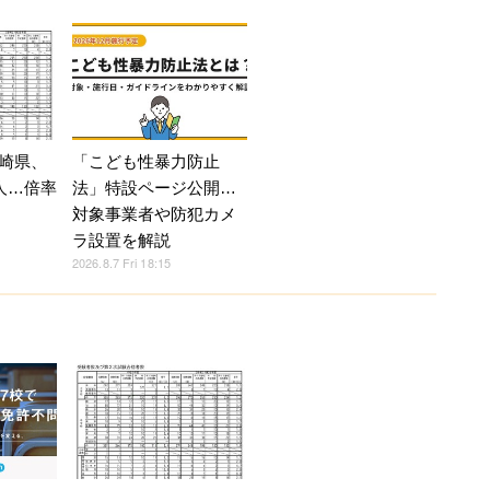
崎県、
「こども性暴力防止
人…倍率
法」特設ページ公開…
対象事業者や防犯カメ
ラ設置を解説
2026.8.7 Fri 18:15