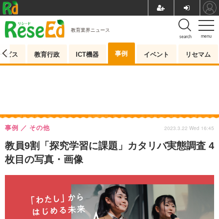
教育業界ニュース
menu
search
事例
ービス
教育行政
ICT機器
イベント
リセマム
事例
その他
2023.3.22 Wed 16:45
教員9割「探究学習に課題」カタリバ実態調査 4
枚目の写真・画像