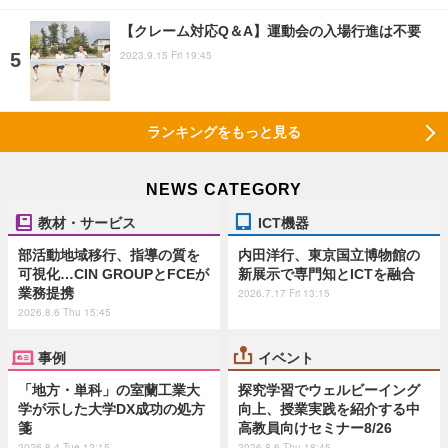
【クレーム対応Q＆A】運動会の入場行進は不要
2023.9.15 Fri 19:45
ランキングをもっと見る
NEWS CATEGORY
教材・サービス
ICT機器
部活動地域移行、指導の質を
内田洋行、東京国立博物館の
可視化…CIN GROUPとFCEが
新展示で専門知とICTを融合
業務提携
2026.7.17 Fri 13:15
2026.8.6 Thu 15:45
事例
イベント
「地方・単科」の室蘭工業大
探究学習でウェルビーイング
学が示した大学DX成功の処方
向上、授業実践を紹介する中
箋
高教員向けセミナー8/26
2026.8.4 Tue 12:15
2026.8.6 Thu 18:45