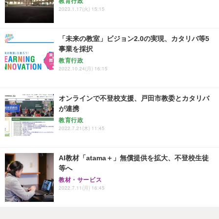
教育行政
2023.1.17(火) 15:15
「未来の教室」ビジョン2.0の実現、カタリバ等5
事業を採択
教育行政
2022.10.24(月) 16:15
オンラインで不登校支援、戸田市教委とカタリバ
が連携
教育行政
2022.7.21(木) 11:45
AI教材「atama＋」無償提供を拡大、不登校生徒
等へ
教材・サービス
2022.7.11(月) 16:45