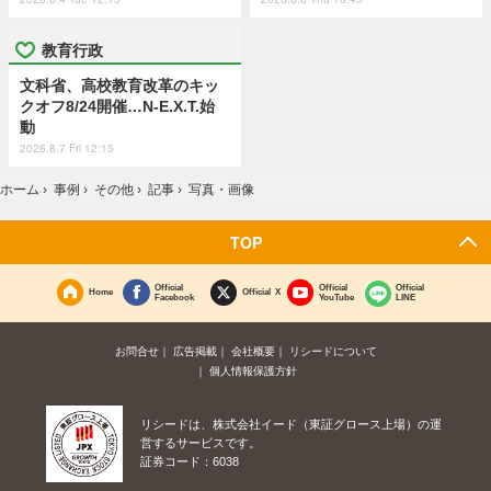
教育行政
文科省、高校教育改革のキッ
クオフ8/24開催…N-E.X.T.始
動
2026.8.7 Fri 12:15
ホーム
›
事例
›
その他
›
記事
›
写真・画像
TOP
Official
Official
Official
Home
Official X
Facebook
YouTube
LINE
お問合せ
広告掲載
会社概要
リシードについて
個人情報保護方針
リシードは、株式会社イード（東証グロース上場）の運
営するサービスです。
証券コード：6038