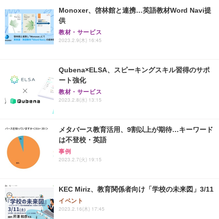
Monoxer、啓林館と連携…英語教材Word Navi提
供
教材・サービス
2023.2.9(木) 16:45
Qubena×ELSA、スピーキングスキル習得のサポ
ート強化
教材・サービス
2023.2.8(水) 13:15
メタバース教育活用、9割以上が期待…キーワード
は不登校・英語
事例
2023.2.7(火) 19:15
KEC Miriz、教育関係者向け「学校の未来図」3/11
イベント
2023.2.16(木) 17:45