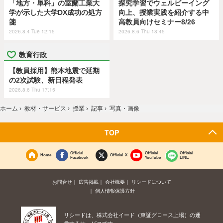
「地方・単科」の室蘭工業大
探究学習でウェルビーイング
学が示した大学DX成功の処方
向上、授業実践を紹介する中
箋
高教員向けセミナー8/26
2026.8.4 Tue 12:15
2026.8.6 Thu 18:45
教育行政
【教員採用】熊本地震で延期
の2次試験、新日程発表
2026.8.6 Thu 17:15
ホーム
›
教材・サービス
›
授業
›
記事
›
写真・画像
TOP
Official
Official
Official
Home
Official X
Facebook
YouTube
LINE
お問合せ
広告掲載
会社概要
リシードについて
個人情報保護方針
リシードは、株式会社イード（東証グロース上場）の運