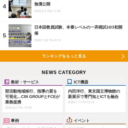
無償公開
2026.3.3 Tue 17:45
日本語教員試験、本番レベルの一斉模試10/3初開
催
2026.7.23 Thu 9:15
ランキングをもっと見る
NEWS CATEGORY
教材・サービス
ICT機器
部活動地域移行、指導の質を
内田洋行、東京国立博物館の
可視化…CIN GROUPとFCEが
新展示で専門知とICTを融合
業務提携
2026.7.17 Fri 13:15
2026.8.6 Thu 15:45
事例
イベント