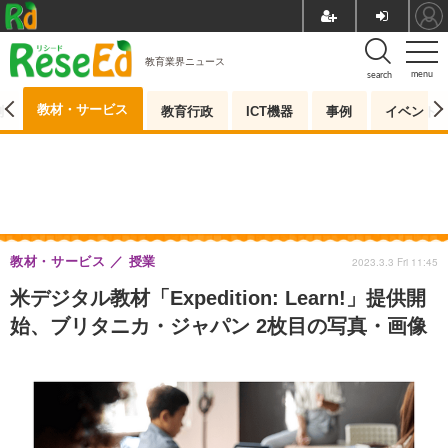
教育業界ニュース
menu
search
教材・サービス
測
教育行政
ICT機器
事例
イベント
教材・サービス
授業
2023.3.3 Fri 11:45
米デジタル教材「Expedition: Learn!」提供開
始、ブリタニカ・ジャパン 2枚目の写真・画像