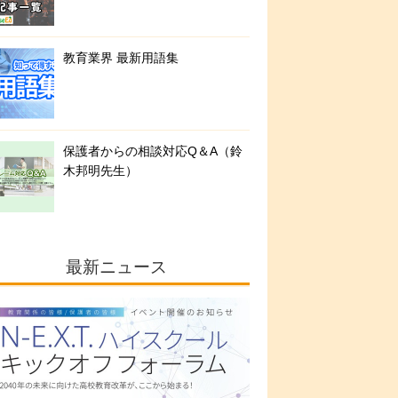
教育業界 最新用語集
保護者からの相談対応Q＆A（鈴
木邦明先生）
最新ニュース