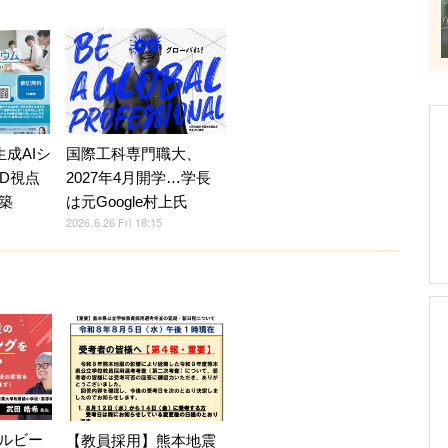
成AIシ
国際工科専門職大、
CD視点
2027年4月開学…学長
築
は元Google村上氏
2026.6.26 Fri 18:15
ルビー
【教員採用】熊本地震