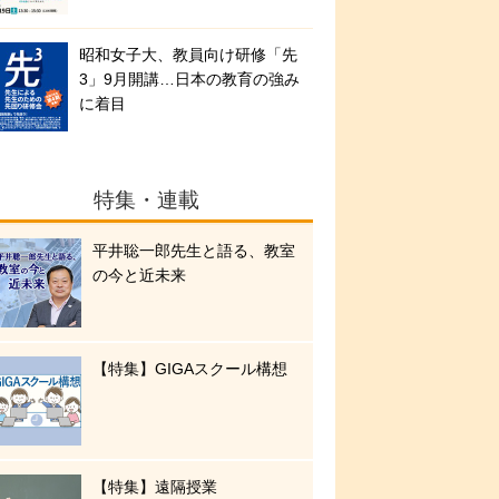
昭和女子大、教員向け研修「先
3」9月開講…日本の教育の強み
に着目
特集・連載
平井聡一郎先生と語る、教室
の今と近未来
【特集】GIGAスクール構想
【特集】遠隔授業