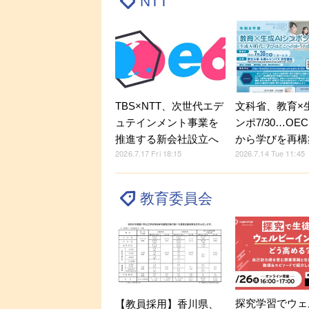
NTT
TBS×NTT、次世代エデ
文科省、教育×生
ュテインメント事業を
ンポ7/30…OE
推進する新会社設立へ
から学びを再構
2026.7.17 Fri 18:15
2026.7.14 Tue 11:45
教育委員会
探究学習でウェ
【教員採用】香川県、