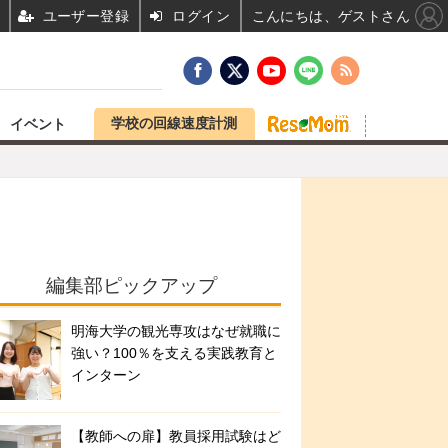
ユーザー登録
ログイン
こんにちは、ゲストさん
学校の回線速度計測
イベント
編集部ピックアップ
明海大学の観光専攻はなぜ就職に
強い？100％を支える実践教育と
インターン
【教師への扉】教員採用試験はど