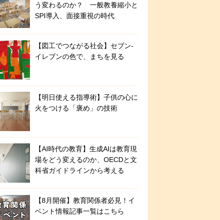
う変わるのか？ 一般教養縮小と
SPI導入、面接重視の時代
【図工でつながる社会】セブン‐
イレブンの色で、まちを見る
【明日使える指導術】子供の心に
火をつける「褒め」の技術
【AI時代の教育】生成AIは教育現
場をどう変えるのか、OECDと文
科省ガイドラインから考える
【8月開催】教育関係者必見！イ
ベント情報記事一覧はこちら