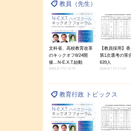
教員（先生）
文科省、高校教育改革
【教員採用】香
のキックオフ8/24開
第1次選考の実
催…N-E.X.T.始動
639人
2026.8.7 Fri 12:15
2026.8.7 Fri 11:45
教育行政 トピックス