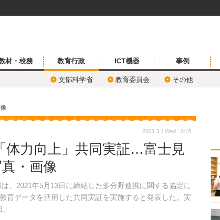
教材・校務
教育行政
ICT機器
事例
文部科学省
教育委員会
その他
画像
2023.3.1 Wed 12:15
「体力向上」共同実証…富士見
写真・画像
、2021年5月13日に締結した多分野連携に関する協定に
教育データを活用した共同実証を実施すると発表した。実
日。