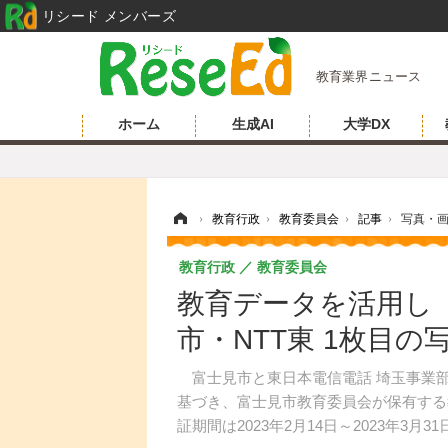
リシード メンバーズ
教育業界ニュース
ホーム
生成AI
大学DX
ホーム
›
教育行政
›
教育委員会
›
記事
›
写真・
教育行政
教育委員会
教育データを活用し
市・NTT東 1枚目の
富士見市と東日本電信電話 埼玉事業部は
基づき、富士見市教育委員会が保有する
証期間は2023年2月14日～2023年3月31