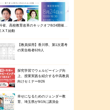
科省、高校教育改革のキックオフ8/24開催…
E.X.T.始動
【教員採用】香川県、第1次選考
の実合格者639人
探究学習でウェルビーイング向
上、授業実践を紹介する中高教員
向けセミナー8/26
幸せになるためのジェンダー教
育、埼玉県が9/19に講演会