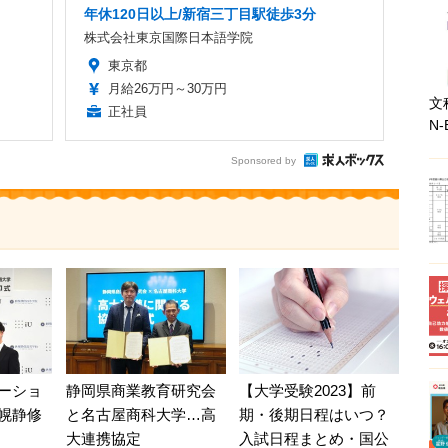
年休120日以上/新宿三丁目駅徒歩3分
株式会社東京国際日本語学院
東京都
月給26万円～30万円
文
正社員
N-
Sponsored by
ーショ
静岡県商業教育研究会
【大学受験2023】前
幌静修
と名古屋商科大学…高
期・後期日程はいつ？
大連携協定
入試日程まとめ・国公