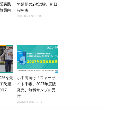
業実践
で延期の2次試験、新日
教員向
程発表
2026.8.6 Thu 17:15
026を先
小中高向け「フォーサ
子氏迎
イト手帳」2027年度版
/17
発売、無料サンプル受
付
2026.8.5 Wed 17:15