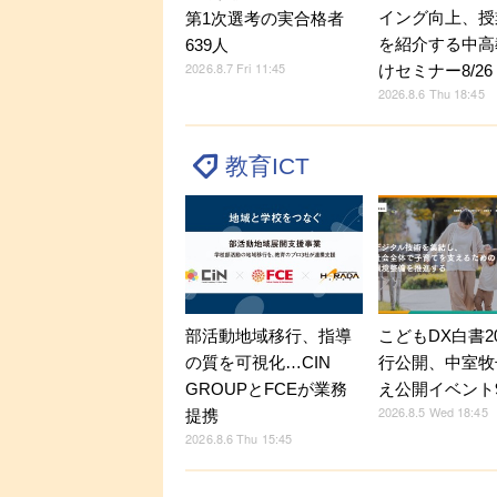
イング向上、授
第1次選考の実合格者
を紹介する中高
639人
2026.8.7 Fri 11:45
けセミナー8/26
2026.8.6 Thu 18:45
教育ICT
部活動地域移行、指導
こどもDX白書2
の質を可視化…CIN
行公開、中室牧
GROUPとFCEが業務
え公開イベント9
2026.8.5 Wed 18:45
提携
2026.8.6 Thu 15:45