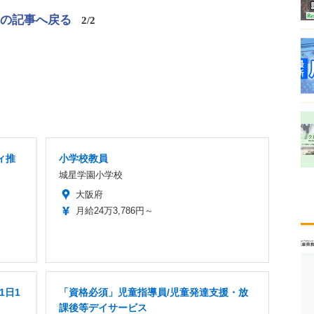
この記事へ戻る
2/2
ィ推
小学校教員
城星学園小学校
大阪府
月給24万3,786円～
1日1
「資格必須」児童指導員/児童発達支援・放
課後等デイサービス