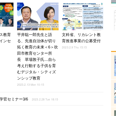
ス教育
平井聡一郎先生と語
文科省、リカレント教
インセ
る、先進自治体が切り
育推進事業の公募受付
拓く教育の未来＜6＞吹
2023.2.9 Thu 15:15
田市教育センター所
長 草場敦子氏…自ら
考え行動する子供を育
むデジタル・シティズ
ンシップ教育
2023.2.13 Mon 10:15
官セミナー3/6
2023.2.28 Tue 18:15