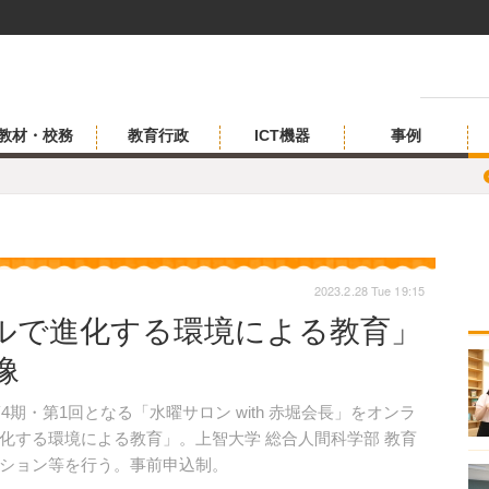
教材・校務
教育行政
ICT機器
事例
2023.2.28 Tue 19:15
ルで進化する環境による教育」
像
日、第4期・第1回となる「水曜サロン with 赤堀会長」をオンラ
化する環境による教育」。上智大学 総合人間科学部 教育
ション等を行う。事前申込制。