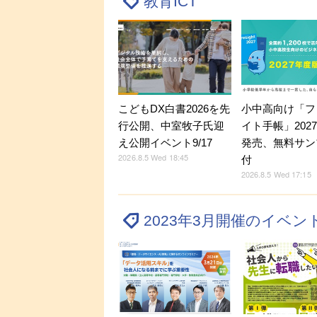
教育ICT
こどもDX白書2026を先
小中高向け「フ
行公開、中室牧子氏迎
イト手帳」202
え公開イベント9/17
発売、無料サン
2026.8.5 Wed 18:45
付
2026.8.5 Wed 17:15
2023年3月開催のイベ