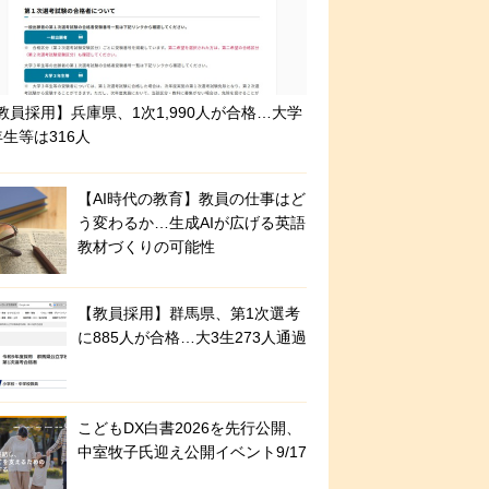
教員採用】兵庫県、1次1,990人が合格…大学
年生等は316人
【AI時代の教育】教員の仕事はど
う変わるか…生成AIが広げる英語
教材づくりの可能性
【教員採用】群馬県、第1次選考
に885人が合格…大3生273人通過
こどもDX白書2026を先行公開、
中室牧子氏迎え公開イベント9/17