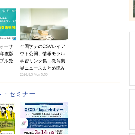
ォーサ
全国学テのCSVレイア
7年度版
ウト公開、情報モラル
プル受
学習リンク集…教育業
界ニュースまとめ読み
2026.8.3 Mon 5:55
ント・セミナー