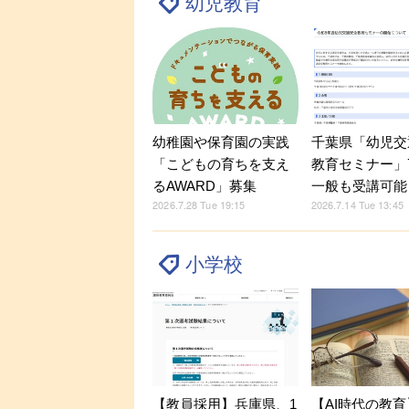
幼児教育
幼稚園や保育園の実践
千葉県「幼児交
「こどもの育ちを支え
教育セミナー」7
るAWARD」募集
一般も受講可能
2026.7.28 Tue 19:15
2026.7.14 Tue 13:45
小学校
【教員採用】兵庫県、1
【AI時代の教