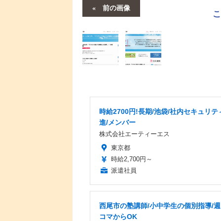
前の画像
時給2700円!長期/池袋/社内セキュリテ
進/メンバー
株式会社エーティーエス
東京都
時給2,700円～
派遣社員
西尾市の塾講師/小中学生の個別指導/週
コマからOK