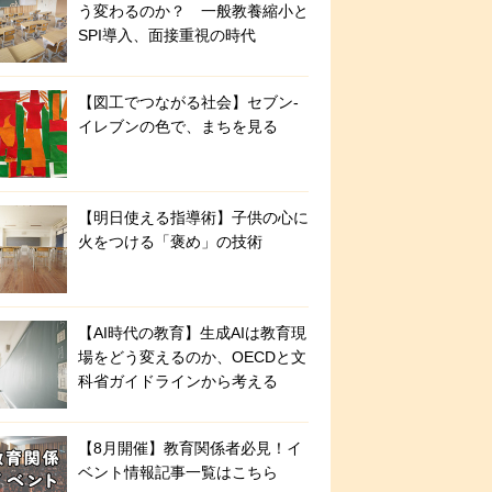
う変わるのか？ 一般教養縮小と
SPI導入、面接重視の時代
【図工でつながる社会】セブン‐
イレブンの色で、まちを見る
【明日使える指導術】子供の心に
火をつける「褒め」の技術
【AI時代の教育】生成AIは教育現
場をどう変えるのか、OECDと文
科省ガイドラインから考える
【8月開催】教育関係者必見！イ
ベント情報記事一覧はこちら