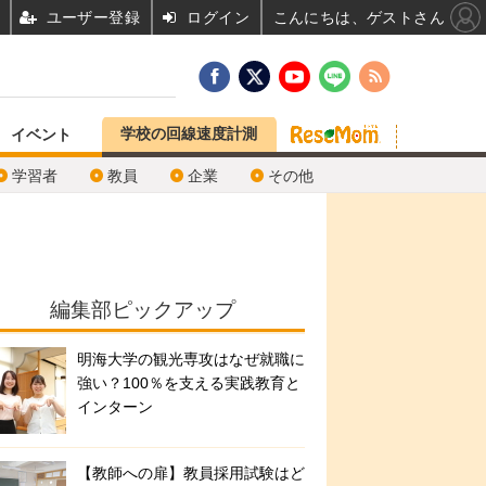
ユーザー登録
ログイン
こんにちは、ゲストさん
学校の回線速度計測
イベント
学習者
教員
企業
その他
編集部ピックアップ
明海大学の観光専攻はなぜ就職に
強い？100％を支える実践教育と
インターン
【教師への扉】教員採用試験はど