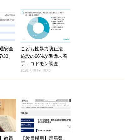
こども性暴力防止法、
通安全
施設の66%が準備未着
/30、
手…コドモン調査
2026.7.10 Fri 10:45
育】教員
【教員採用】群馬県、