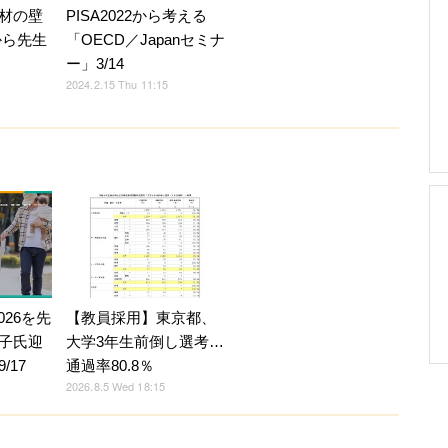
材の壁
PISA2022から考える
から先生
「OECD／Japanセミナ
ー」3/14
2024.2.15 Thu 11:15
026を先
【教員採用】東京都、
子氏迎
大学3年生前倒し選考…
/17
通過率80.8％
2026.8.5 Wed 18:15