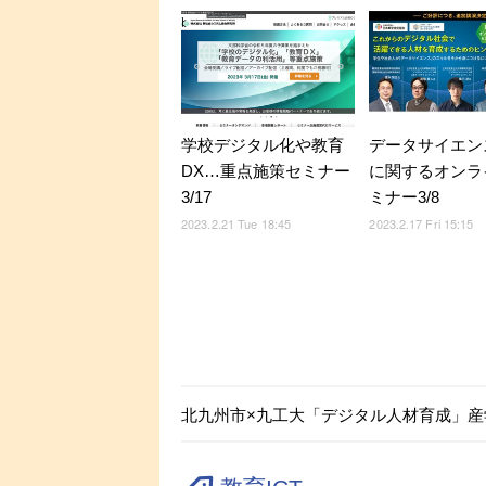
学校デジタル化や教育
データサイエン
DX…重点施策セミナー
に関するオンラ
3/17
ミナー3/8
2023.2.21 Tue 18:45
2023.2.17 Fri 15:15
北九州市×九工大「デジタル人材育成」産学