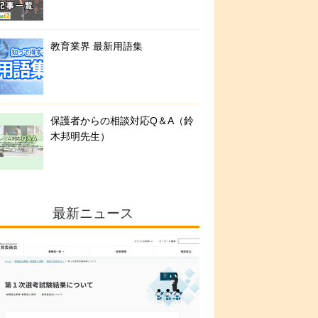
教育業界 最新用語集
保護者からの相談対応Q＆A（鈴
木邦明先生）
最新ニュース