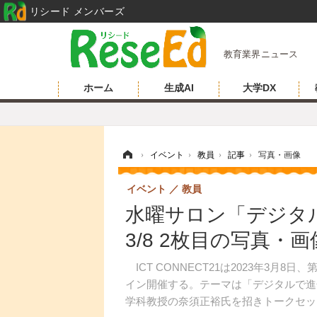
リシード メンバーズ
教育業界ニュース
ホーム
生成AI
大学DX
ホーム
›
イベント
›
教員
›
記事
›
写真・画像
イベント
教員
水曜サロン「デジタ
3/8 2枚目の写真・画
ICT CONNECT21は2023年3月8
イン開催する。テーマは「デジタルで進
学科教授の奈須正裕氏を招きトークセッ