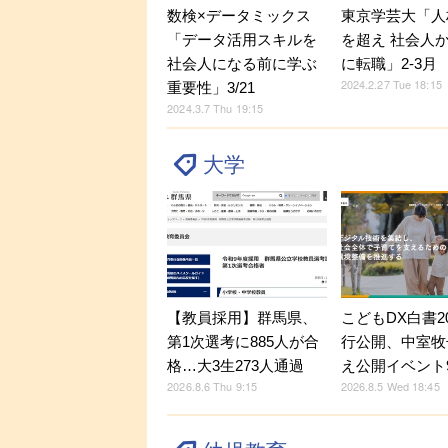
数検×データミックス
東京学芸大「人
「データ活用スキルを
を超え 社会人
社会人になる前に学ぶ
に転職」2-3月
2024.2.27 Tue 18:15
重要性」3/21
2024.3.7 Thu 19:15
大学
【教員採用】群馬県、
こどもDX白書2
第1次選考に885人が合
行公開、中室牧
格…大3生273人通過
え公開イベント9
2026.8.6 Thu 9:15
2026.8.5 Wed 18:45