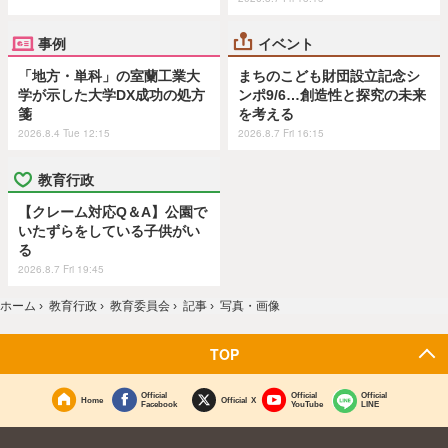
事例
イベント
「地方・単科」の室蘭工業大
まちのこども財団設立記念シ
学が示した大学DX成功の処方
ンポ9/6…創造性と探究の未来
箋
を考える
2026.8.4 Tue 12:15
2026.8.7 Fri 16:15
教育行政
【クレーム対応Q＆A】公園で
いたずらをしている子供がい
る
2026.8.7 Fri 19:45
ホーム
›
教育行政
›
教育委員会
›
記事
›
写真・画像
TOP
Official
Official
Official
Home
Official X
Facebook
YouTube
LINE