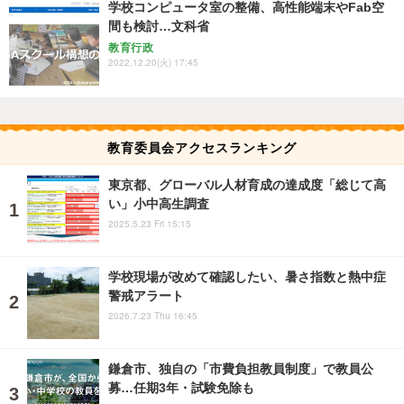
学校コンピュータ室の整備、高性能端末やFab空
間も検討…文科省
教育行政
2022.12.20(火) 17:45
教育委員会アクセスランキング
東京都、グローバル人材育成の達成度「総じて高
い」小中高生調査
2025.5.23 Fri 15:15
学校現場が改めて確認したい、暑さ指数と熱中症
警戒アラート
2026.7.23 Thu 16:45
鎌倉市、独自の「市費負担教員制度」で教員公
募…任期3年・試験免除も