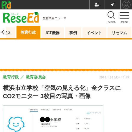
教育業界ニュース
menu
search
教育行政
ービス
ICT機器
事例
イベント
リセマム
教育行政
教育委員会
2023.1.23 Mon 10:15
横浜市立学校「空気の見える化」全クラスに
CO2モニター 3枚目の写真・画像