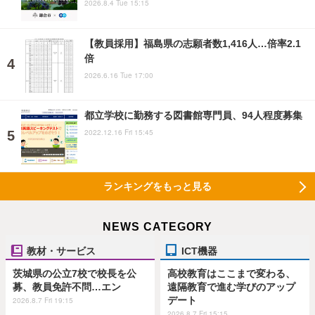
2026.8.4 Tue 15:15
【教員採用】福島県の志願者数1,416人…倍率2.1
倍
2026.6.16 Tue 17:00
都立学校に勤務する図書館専門員、94人程度募集
2022.12.16 Fri 15:45
ランキングをもっと見る
NEWS CATEGORY
教材・サービス
ICT機器
茨城県の公立7校で校長を公
高校教育はここまで変わる、
募、教員免許不問…エン
遠隔教育で進む学びのアップ
デート
2026.8.7 Fri 19:15
2026.8.7 Fri 15:15