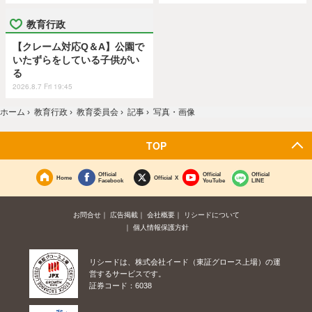
教育行政
【クレーム対応Q＆A】公園で
いたずらをしている子供がい
る
2026.8.7 Fri 19:45
ホーム
›
教育行政
›
教育委員会
›
記事
›
写真・画像
TOP
Official
Official
Official
Home
Official X
Facebook
YouTube
LINE
お問合せ
広告掲載
会社概要
リシードについて
個人情報保護方針
リシードは、株式会社イード（東証グロース上場）の運
営するサービスです。
証券コード：6038