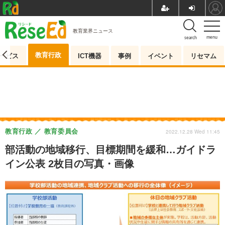
教育業界ニュース
menu
search
教育行政
ービス
ICT機器
事例
イベント
リセマム
教育行政
教育委員会
2022.12.28 Wed 11:45
部活動の地域移行、目標期間を緩和…ガイドラ
イン公表 2枚目の写真・画像