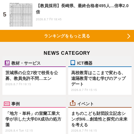
【教員採用】長崎県、最終合格者495人…倍率2.0
倍
2026.8.7 Fri 18:45
ランキングをもっと見る
NEWS CATEGORY
教材・サービス
ICT機器
茨城県の公立7校で校長を公
高校教育はここまで変わる、
募、教員免許不問…エン
遠隔教育で進む学びのアップ
デート
2026.8.7 Fri 19:15
2026.8.7 Fri 15:15
事例
イベント
「地方・単科」の室蘭工業大
まちのこども財団設立記念シ
学が示した大学DX成功の処方
ンポ9/6…創造性と探究の未来
箋
を考える
2026.8.4 Tue 12:15
2026.8.7 Fri 16:15