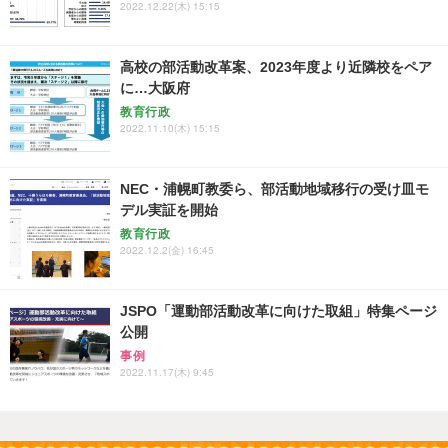
2022.12.22(木) 15:15
高校の部活動改革案、2023年度より近隣校をペア
に…大阪府
教育行政
2022.11.10(木) 15:15
NEC・浦幌町教委ら、部活動地域移行の受け皿モ
デル実証を開始
教育行政
2022.12.2(金) 16:45
JSPO「運動部活動改革に向けた取組」特集ページ
公開
事例
2022.11.17(木) 9:45