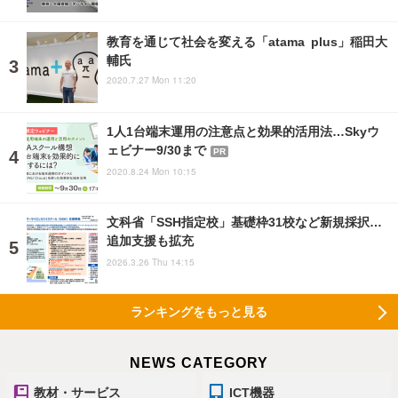
教育を通じて社会を変える「atama plus」稲田大
輔氏
2020.7.27 Mon 11:20
1人1台端末運用の注意点と効果的活用法…Skyウ
ェビナー9/30まで
PR
2020.8.24 Mon 10:15
文科省「SSH指定校」基礎枠31校など新規採択…
追加支援も拡充
2026.3.26 Thu 14:15
ランキングをもっと見る
NEWS CATEGORY
教材・サービス
ICT機器