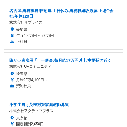
名古屋/総務事務 転勤無/土日休み/総務職経験必須/上場G会
社/年休120日
株式会社リプライス
愛知県
年収400万円～500万円
正社員
障がい者雇用「」一般事務/月給17万円以上/主要駅の近く
株式会社URコミュニティ
埼玉県
月給20万4,100円～
契約社員
小学生向け英検対策家庭教師募集
株式会社アクティブプラス
東京都
固定報酬2,650円