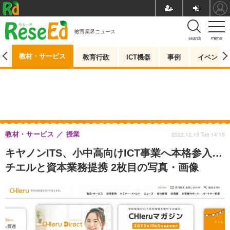
教育業界ニュース
menu
search
教材・サービス
測
教育行政
ICT機器
事例
イベント
教材・サービス
授業
2022.12.13 Tue 14:15
キヤノンITS、小中高向けICT事業へ本格参入…
チエルと資本業務提携 2枚目の写真・画像