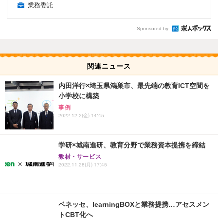
業務委託
Sponsored by
関連ニュース
内田洋行×埼玉県鴻巣市、最先端の教育ICT空間を
小学校に構築
事例
2022.12.2(金) 14:45
学研×城南進研、教育分野で業務資本提携を締結
教材・サービス
2022.11.28(月) 17:45
ベネッセ、learningBOXと業務提携…アセスメン
トCBT化へ