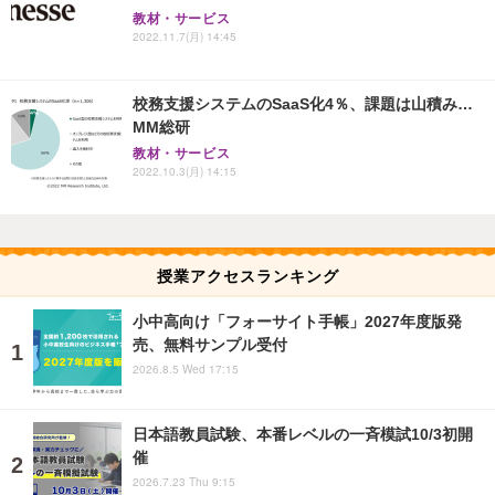
教材・サービス
2022.11.7(月) 14:45
校務支援システムのSaaS化4％、課題は山積み…
MM総研
教材・サービス
2022.10.3(月) 14:15
授業アクセスランキング
小中高向け「フォーサイト手帳」2027年度版発
売、無料サンプル受付
2026.8.5 Wed 17:15
日本語教員試験、本番レベルの一斉模試10/3初開
催
2026.7.23 Thu 9:15