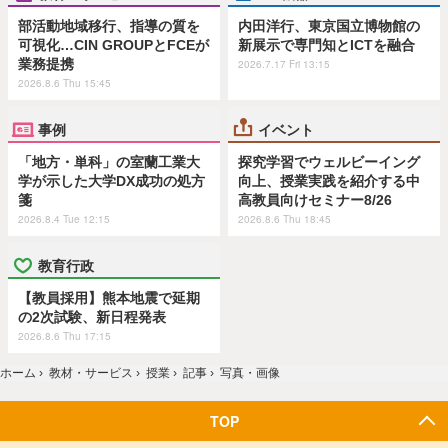
部活動地域移行、指導の質を
内田洋行、東京国立博物館の
可視化…CIN GROUPとFCEが
新展示で専門知とICTを融合
業務提携
2026.7.17 Fri 13:15
2026.8.6 Thu 15:45
事例
イベント
「地方・単科」の室蘭工業大
探究学習でウェルビーイング
学が示した大学DX成功の処方
向上、授業実践を紹介する中
箋
高教員向けセミナー8/26
2026.8.4 Tue 12:15
2026.8.6 Thu 18:45
教育行政
【教員採用】熊本地震で延期
の2次試験、新日程発表
2026.8.6 Thu 17:15
ホーム
›
教材・サービス
›
授業
›
記事
›
写真・画像
TOP