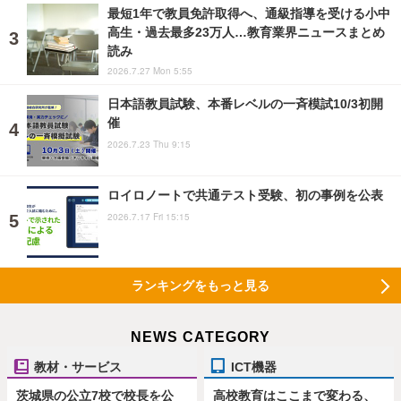
最短1年で教員免許取得へ、通級指導を受ける小中
高生・過去最多23万人…教育業界ニュースまとめ
読み
2026.7.27 Mon 5:55
日本語教員試験、本番レベルの一斉模試10/3初開
催
2026.7.23 Thu 9:15
ロイロノートで共通テスト受験、初の事例を公表
2026.7.17 Fri 15:15
ランキングをもっと見る
NEWS CATEGORY
教材・サービス
ICT機器
茨城県の公立7校で校長を公
高校教育はここまで変わる、