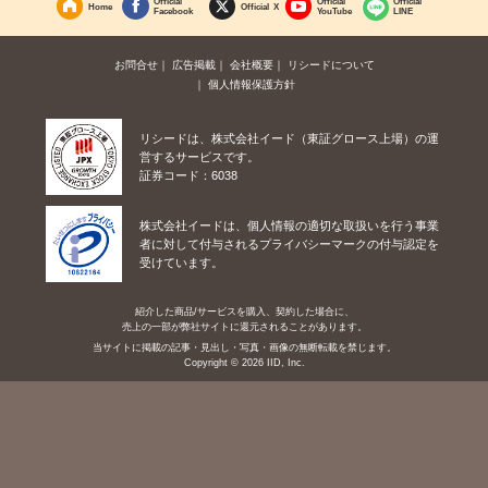
Official
Official
Official
Home
Official X
Facebook
YouTube
LINE
お問合せ
広告掲載
会社概要
リシードについて
個人情報保護方針
リシードは、株式会社イード（東証グロース上場）の運
営するサービスです。
証券コード：6038
株式会社イードは、個人情報の適切な取扱いを行う事業
者に対して付与されるプライバシーマークの付与認定を
受けています。
紹介した商品/サービスを購入、契約した場合に、
売上の一部が弊社サイトに還元されることがあります。
当サイトに掲載の記事・見出し・写真・画像の無断転載を禁じます。
Copyright © 2026 IID, Inc.