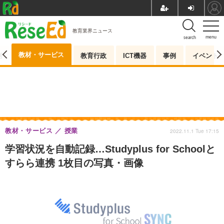
教育業界ニュース
menu
search
教材・サービス
測
教育行政
ICT機器
事例
イベント
教材・サービス
授業
2022.11.1 Tue 17:15
学習状況を自動記録…Studyplus for Schoolと
すらら連携 1枚目の写真・画像