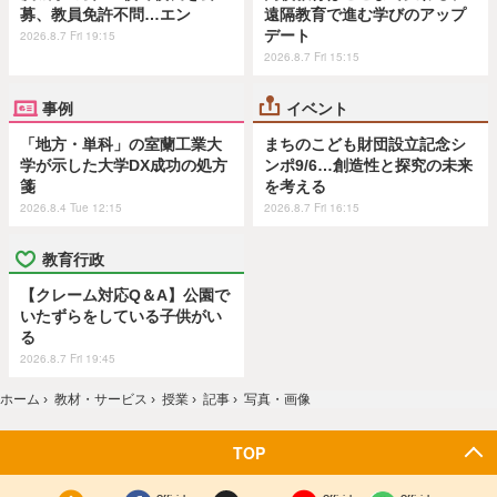
募、教員免許不問…エン
遠隔教育で進む学びのアップ
デート
2026.8.7 Fri 19:15
2026.8.7 Fri 15:15
事例
イベント
「地方・単科」の室蘭工業大
まちのこども財団設立記念シ
学が示した大学DX成功の処方
ンポ9/6…創造性と探究の未来
箋
を考える
2026.8.4 Tue 12:15
2026.8.7 Fri 16:15
教育行政
【クレーム対応Q＆A】公園で
いたずらをしている子供がい
る
2026.8.7 Fri 19:45
ホーム
›
教材・サービス
›
授業
›
記事
›
写真・画像
TOP