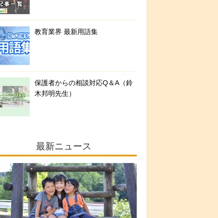
教育業界 最新用語集
保護者からの相談対応Q＆A（鈴
木邦明先生）
最新ニュース