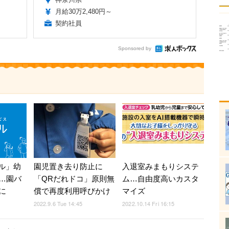
月給30万2,480円～
契約社員
Sponsored by
バル」幼
園児置き去り防止に
入退室みまもりシステ
…園バ
「QRだれドコ」原則無
ム…自由度高いカスタ
に
償で再度利用呼びかけ
マイズ
2022.9.6 Tue 14:45
2022.10.14 Fri 16:15