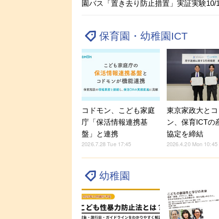
園バス「置き去り防止措置」実証実験10/1
保育園・幼稚園ICT
コドモン、こども家庭
東京家政大とコ
庁「保活情報連携基
ン、保育ICTの
盤」と連携
協定を締結
2026.7.28 Tue 17:45
2026.4.20 Mon 10:45
幼稚園