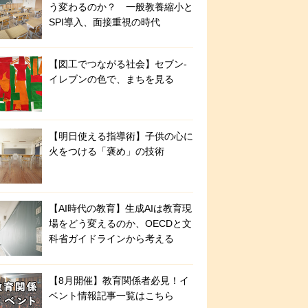
う変わるのか？ 一般教養縮小と
SPI導入、面接重視の時代
【図工でつながる社会】セブン‐
イレブンの色で、まちを見る
【明日使える指導術】子供の心に
火をつける「褒め」の技術
【AI時代の教育】生成AIは教育現
場をどう変えるのか、OECDと文
科省ガイドラインから考える
【8月開催】教育関係者必見！イ
ベント情報記事一覧はこちら