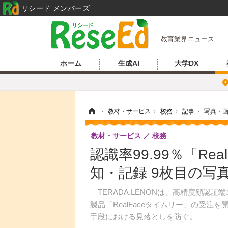
リシード メンバーズ
教育業界ニュース
ホーム
生成AI
大学DX
ホーム
›
教材・サービス
›
校務
›
記事
›
写真・
教材・サービス
校務
認識率99.99％「Re
知・記録 9枚目の写
TERADA.LENONは、高精度顔認
製品「RealFaceタイムリー」の受
手段における見落としを防ぐ。