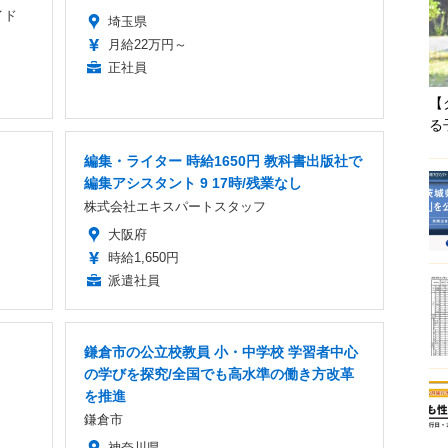
イド
埼玉県
月給22万円～
正社員
【
る
編集・ライター 時給1650円 教科書出版社で
編集アシスタント 9 17時/残業なし
株式会社エキスパートスタッフ
大阪府
時給1,650円
派遣社員
鎌倉市の公立校教員 小・中学校 学習者中心
の学びを探究/全国でも高水準の働き方改革
を推進
鎌倉市
神奈川県