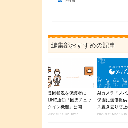
正社員
編集部おすすめの記事
登園状況を保護者に
AIカメラ「メ
LINE通知「園児チェッ
保園に無償提供
クイン機能」公開
ス置き去り防止
2022.10.11 Tue 18:15
2022.9.12 Mon 16:15