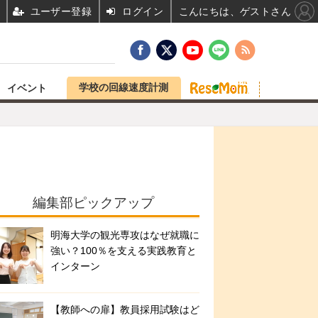
ユーザー登録
ログイン
こんにちは、ゲストさん
学校の回線速度計測
イベント
編集部ピックアップ
明海大学の観光専攻はなぜ就職に
強い？100％を支える実践教育と
インターン
【教師への扉】教員採用試験はど