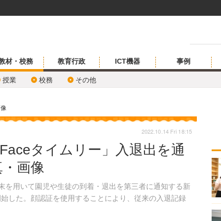
教材・校務
教育行政
ICT機器
事例
授業
校務
その他
画像
2022.10.14 Fri 18:15
alFaceタイムリー」入退出を通
真・画像
証端末を用いて園児や生徒の到着・退出を第三者に通知する新
注を開始した。顔認証を使用することにより、従来の入退記録