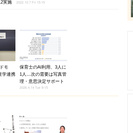
2実施
2022.10.7 Fri 15:15
保育士のAI利用、3人に
ドモ
1人…次の需要は写真管
産学連携
理・意思決定サポート
2026.4.14 Tue 9:15