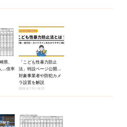
崎県、
「こども性暴力防止
人…倍率
法」特設ページ公開…
対象事業者や防犯カメ
ラ設置を解説
2026.8.7 Fri 18:15