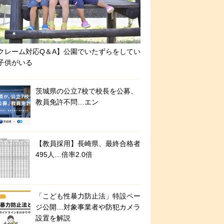
クレーム対応Q＆A】公園でいたずらをしてい
子供がいる
茨城県の公立7校で校長を公募、
教員免許不問…エン
【教員採用】長崎県、最終合格者
495人…倍率2.0倍
「こども性暴力防止法」特設ペー
ジ公開…対象事業者や防犯カメラ
設置を解説