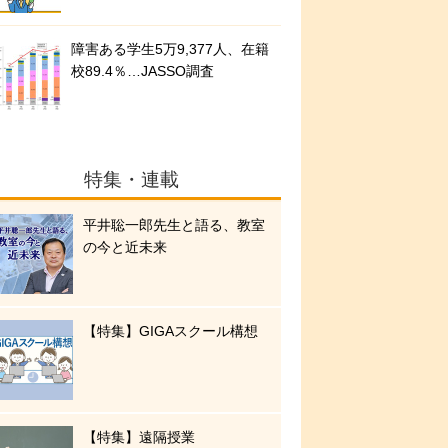
障害ある学生5万9,377人、在籍
校89.4％…JASSO調査
特集・連載
平井聡一郎先生と語る、教室
の今と近未来
【特集】GIGAスクール構想
【特集】遠隔授業