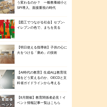
う変わるのか？ 一般教養縮小と
SPI導入、面接重視の時代
【図工でつながる社会】セブン‐
イレブンの色で、まちを見る
【明日使える指導術】子供の心に
火をつける「褒め」の技術
【AI時代の教育】生成AIは教育現
場をどう変えるのか、OECDと文
科省ガイドラインから考える
【8月開催】教育関係者必見！イ
ベント情報記事一覧はこちら