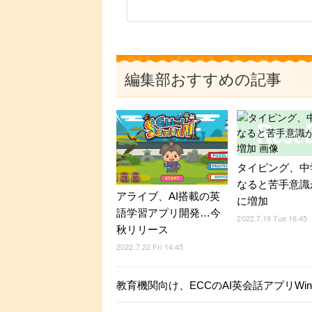
編集部おすすめの記事
タイピング、中
なると苦手意識
アライブ、AI搭載の英
に増加
語学習アプリ開発…今
2022.7.19 Tue 16:45
秋リリース
2022.7.22 Fri 14:45
教育機関向け、ECCのAI英会話アプリWin