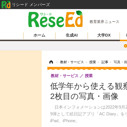
リシード メンバーズ
教育業界ニュース
ホーム
生成AI
大学DX
ホーム
›
教材・サービス
›
授業
›
記事
›
写真・
教材・サービス
授業
低学年から使える観察・
2枚目の写真・画像
日本インフォメーションは2022年9月
9弾として絵日記アプリ「AC Diar
iPad、iPhone。