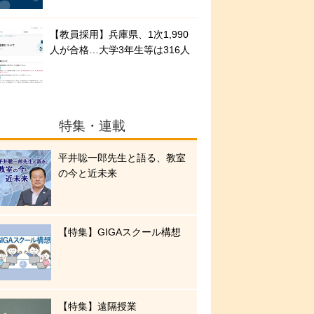
【教員採用】兵庫県、1次1,990
人が合格…大学3年生等は316人
特集・連載
平井聡一郎先生と語る、教室
の今と近未来
【特集】GIGAスクール構想
【特集】遠隔授業