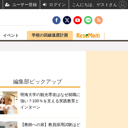
ユーザー登録
ログイン
こんにちは、ゲストさん
学校の回線速度計測
イベント
編集部ピックアップ
明海大学の観光専攻はなぜ就職に
強い？100％を支える実践教育と
インターン
【教師への扉】教員採用試験はど