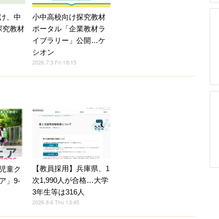
け、中
小中高校向け探究教材
探究教材
ポータル「企業教材ラ
イブラリー」公開…ケ
シオン
2026.7.3 Fri 18:15
【教員採用】兵庫県、1
児童ク
次1,990人が合格…大学
ア」9-
3年生等は316人
2026.8.6 Thu 13:45