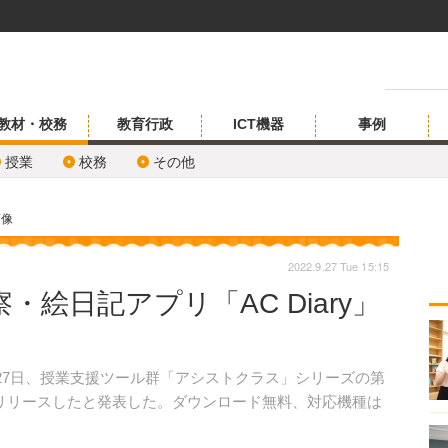
教材・校務
教育行政
ICT機器
事例
授業
校務
その他
画像
2022.9.27 Tue 15:15
絵日記アプリ「AC Diary」
27日、授業支援ツール群「アシストクラス」シリーズの第
y」をリリースしたと発表した。ダウンロード無料、対応機種は