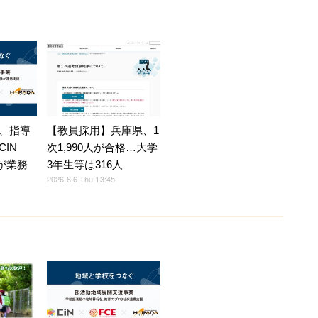
、指導
【教員採用】兵庫県、1
IN
次1,990人が合格…大学
Eが業務
3年生等は316人
2026.8.6 Thu 13:45