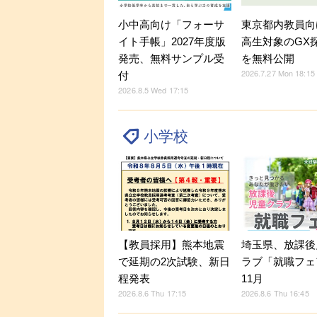
小中高向け「フォーサ
東京都内教員向
イト手帳」2027年度版
高生対象のGX
発売、無料サンプル受
を無料公開
2026.7.27 Mon 18:15
付
2026.8.5 Wed 17:15
小学校
【教員採用】熊本地震
埼玉県、放課後
で延期の2次試験、新日
ラブ「就職フェ
程発表
11月
2026.8.6 Thu 17:15
2026.8.6 Thu 16:45