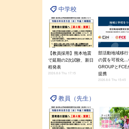
中学校
部活動地域移行
【教員採用】熊本地震
の質を可視化…C
で延期の2次試験、新日
GROUPとFC
程発表
2026.8.6 Thu 17:15
提携
2026.8.6 Thu 15:45
教員（先生）