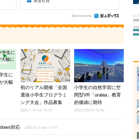
派遣社員
Sponsored by
学生に
が大幅
初のリアル開催「全国
小学生の自然学習に空
選抜小学生プログラミ
間型VR「uralaa」教育
ング大会」作品募集
的価値に期待
2022.7.19 Tue 14:15
2022.5.20 Fri 12:45
dows対応
2022.9.12 Mon 17:15