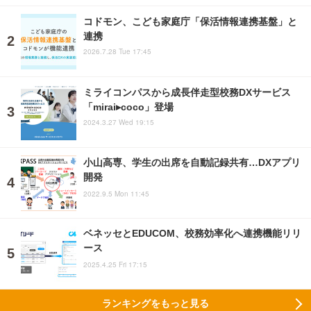
コドモン、こども家庭庁「保活情報連携基盤」と
連携
2026.7.28 Tue 17:45
ミライコンパスから成長伴走型校務DXサービス
「mirai▸coco」登場
2024.3.27 Wed 19:15
小山高専、学生の出席を自動記録共有…DXアプリ
開発
2022.9.5 Mon 11:45
ベネッセとEDUCOM、校務効率化へ連携機能リリ
ース
2025.4.25 Fri 17:15
ランキングをもっと見る