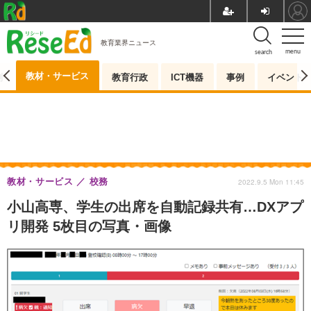
教育業界ニュース
menu
search
教材・サービス
測
教育行政
ICT機器
事例
イベント
教材・サービス
校務
2022.9.5 Mon 11:45
小山高専、学生の出席を自動記録共有…DXアプ
リ開発 5枚目の写真・画像