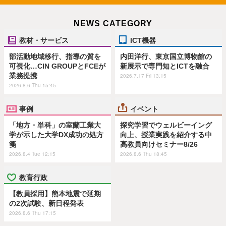
NEWS CATEGORY
教材・サービス
ICT機器
部活動地域移行、指導の質を
内田洋行、東京国立博物館の
可視化…CIN GROUPとFCEが
新展示で専門知とICTを融合
業務提携
2026.7.17 Fri 13:15
2026.8.6 Thu 15:45
事例
イベント
「地方・単科」の室蘭工業大
探究学習でウェルビーイング
学が示した大学DX成功の処方
向上、授業実践を紹介する中
箋
高教員向けセミナー8/26
2026.8.4 Tue 12:15
2026.8.6 Thu 18:45
教育行政
【教員採用】熊本地震で延期
の2次試験、新日程発表
2026.8.6 Thu 17:15