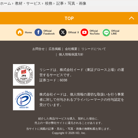
ホーム
›
教材・サービス
›
校務
›
記事
›
写真・画像
TOP
Official
Official
Official
Home
Official X
Facebook
YouTube
LINE
お問合せ
広告掲載
会社概要
リシードについて
個人情報保護方針
リシードは、株式会社イード（東証グロース上場）の運
営するサービスです。
証券コード：6038
株式会社イードは、個人情報の適切な取扱いを行う事業
者に対して付与されるプライバシーマークの付与認定を
受けています。
紹介した商品/サービスを購入、契約した場合に、
売上の一部が弊社サイトに還元されることがあります。
当サイトに掲載の記事・見出し・写真・画像の無断転載を禁じます。
Copyright © 2026 IID, Inc.