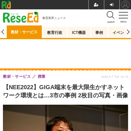
教育業界ニュース
menu
search
教材・サービス
測
教育行政
ICT機器
事例
イベント
教材・サービス
授業
2022.6.7 Tue 16:15
【NEE2022】GIGA端末を最大限生かすネット
ワーク環境とは…3市の事例 2枚目の写真・画像