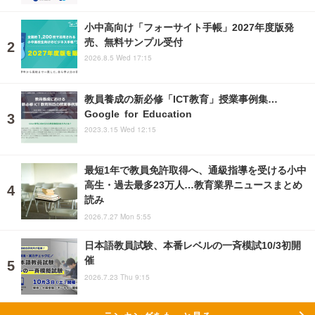
小中高向け「フォーサイト手帳」2027年度版発
売、無料サンプル受付
2026.8.5 Wed 17:15
教員養成の新必修「ICT教育」授業事例集…
Google for Education
2023.3.15 Wed 12:15
最短1年で教員免許取得へ、通級指導を受ける小中
高生・過去最多23万人…教育業界ニュースまとめ
読み
2026.7.27 Mon 5:55
日本語教員試験、本番レベルの一斉模試10/3初開
催
2026.7.23 Thu 9:15