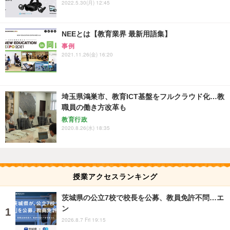
2022.5.30(月) 12:45
NEEとは【教育業界 最新用語集】
事例
2021.11.26(金) 16:20
埼玉県鴻巣市、教育ICT基盤をフルクラウド化…教
職員の働き方改革も
教育行政
2020.8.26(水) 18:35
授業アクセスランキング
茨城県の公立7校で校長を公募、教員免許不問…エ
ン
2026.8.7 Fri 19:15