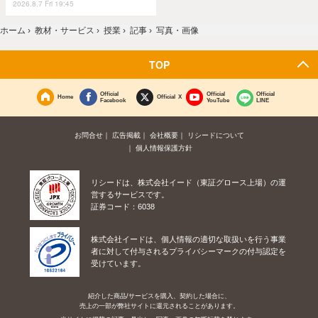
2026.8.7 Fri 19:45
ホーム
›
教材・サービス
›
授業
›
記事
›
写真・画像
TOP
Official
Official
Official
Home
Official X
Facebook
YouTube
LINE
お問合せ
広告掲載
会社概要
リシードについて
個人情報保護方針
リシードは、株式会社イード（東証グロース上場）の運
営するサービスです。
証券コード：6038
株式会社イードは、個人情報の適切な取扱いを行う事業
者に対して付与されるプライバシーマークの付与認定を
受けています。
紹介した商品/サービスを購入、契約した場合に、
売上の一部が弊社サイトに還元されることがあります。