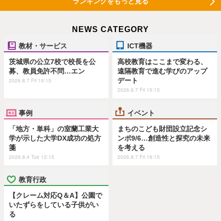
ランキングをもっと見る
NEWS CATEGORY
教材・サービス
ICT機器
茨城県の公立7校で校長を公
高校教育はここまで変わる、
募、教員免許不問…エン
遠隔教育で進む学びのアップ
デート
2026.8.7 Fri 19:15
2026.8.7 Fri 15:15
事例
イベント
「地方・単科」の室蘭工業大
まちのこども財団設立記念シ
学が示した大学DX成功の処方
ンポ9/6…創造性と探究の未来
箋
を考える
2026.8.4 Tue 12:15
2026.8.7 Fri 16:15
教育行政
【クレーム対応Q＆A】公園で
いたずらをしている子供がい
る