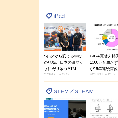
iPad
GIGA買替え特
“守る”から変える学び
1000万台届かず
の現場、日本の細やか
が16年連続首位
さに寄り添うSTM
2026.6.9 Tue 12:15
2026.6.9 Tue 13:15
STEM／STEAM