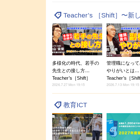
Teacher’s ［Shif
多様化の時代、若手の
管理職になって
先生との接し方…
やりがいとは…
Teacher’s［Shift］
Teacher’s［Shi
2026.7.27 Mon 19:15
2026.7.13 Mon 19:15
教育ICT