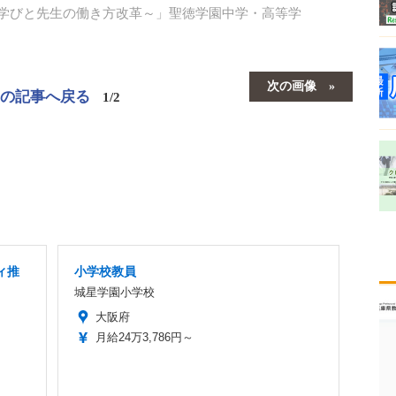
］～新しい学びと先生の働き方改革～」聖徳学園中学・高等学
次の画像
この記事へ戻る
1/2
ィ推
小学校教員
城星学園小学校
大阪府
月給24万3,786円～