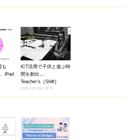
需も
ICT活用で子供と遊ぶ時
、iPad
間を創出…
Teacher’s［Shift］
2026.4.20 Mon 19:15