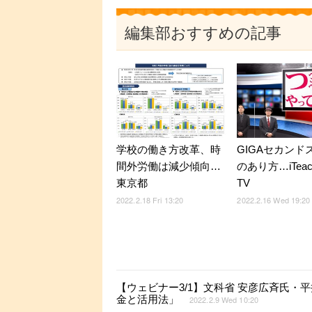
編集部おすすめの記事
学校の働き方改革、時
GIGAセカンド
間外労働は減少傾向…
のあり方…iTeac
東京都
TV
2022.2.18 Fri 13:20
2022.2.16 Wed 19:20
【ウェビナー3/1】文科省 安彦広斉氏・
金と活用法」
2022.2.9 Wed 10:20