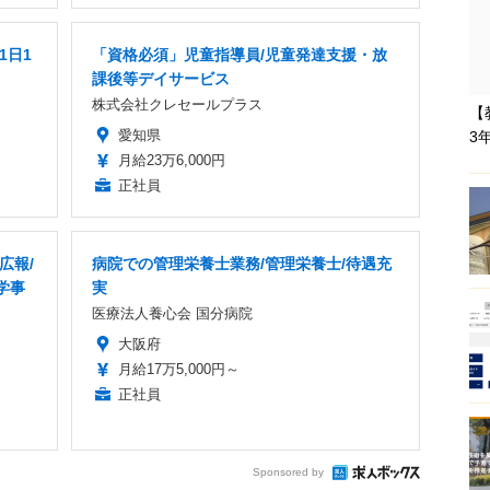
1日1
「資格必須」児童指導員/児童発達支援・放
課後等デイサービス
株式会社クレセールプラス
【
愛知県
3
月給23万6,000円
正社員
広報/
病院での管理栄養士業務/管理栄養士/待遇充
学事
実
医療法人養心会 国分病院
大阪府
月給17万5,000円～
正社員
Sponsored by