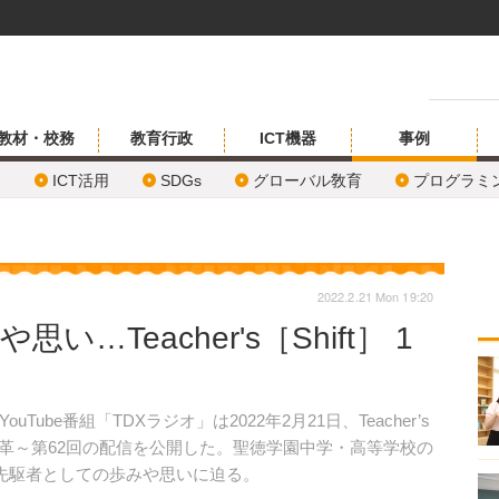
教材・校務
教育行政
ICT機器
事例
ICT活用
SDGs
グローバル敎育
プログラミ
2022.2.21 Mon 19:20
い…Teacher's［Shift］ 1
be番組「TDXラジオ」は2022年2月21日、Teacher’s
方改革～第62回の配信を公開した。聖徳学園中学・高等学校の
の先駆者としての歩みや思いに迫る。