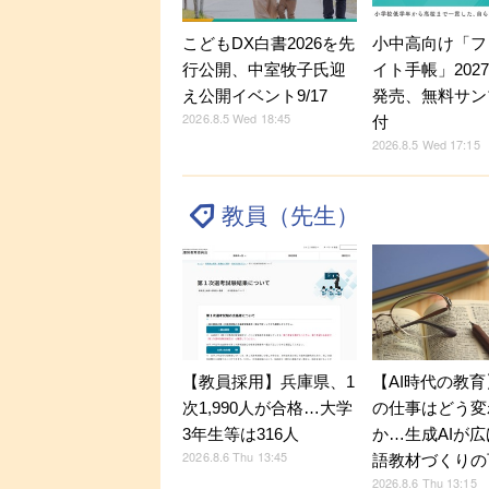
こどもDX白書2026を先
小中高向け「フ
行公開、中室牧子氏迎
イト手帳」202
え公開イベント9/17
発売、無料サン
2026.8.5 Wed 18:45
付
2026.8.5 Wed 17:15
教員（先生）
【教員採用】兵庫県、1
【AI時代の教
次1,990人が合格…大学
の仕事はどう変
3年生等は316人
か…生成AIが
2026.8.6 Thu 13:45
語教材づくりの
2026.8.6 Thu 13:15