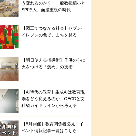
う変わるのか？ 一般教養縮小と
SPI導入、面接重視の時代
【図工でつながる社会】セブン‐
イレブンの色で、まちを見る
【明日使える指導術】子供の心に
火をつける「褒め」の技術
【AI時代の教育】生成AIは教育現
場をどう変えるのか、OECDと文
科省ガイドラインから考える
【8月開催】教育関係者必見！イ
ベント情報記事一覧はこちら