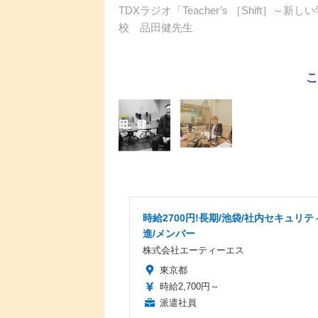
TDXラジオ「Teacher’s ［Shift
校 品田健先生
時給2700円!長期/池袋/社内セキュリテ
進/メンバー
株式会社エーティーエス
東京都
時給2,700円～
派遣社員