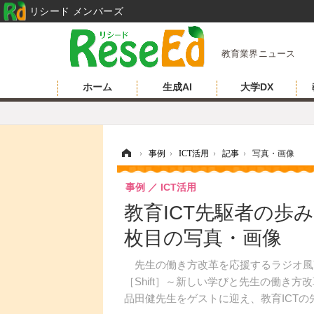
リシード メンバーズ
教育業界ニュース
ホーム
生成AI
大学DX
ホーム
›
事例
›
ICT活用
›
記事
›
写真・画像
事例
ICT活用
教育ICT先駆者の歩みや思
枚目の写真・画像
先生の働き方改革を応援するラジオ風YouTu
［Shift］～新しい学びと先生の働き
品田健先生をゲストに迎え、教育ICT