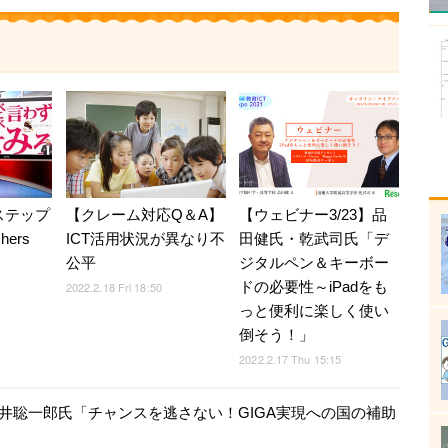
ステップ
【クレーム対応Q＆A】
【ウェビナー3/23】品
hers
ICT活用状況が異なり不
田健氏・乾武司氏「デ
公平
ジタルペン＆キーボー
ドの必要性～iPadをも
2022.2.18 Fri 18:50
っと便利に楽しく使い
倒そう！」
2022.2.17 Thu 15:15
平井聡一郎氏「チャンスを逃さない！GIGA実現への国の補助