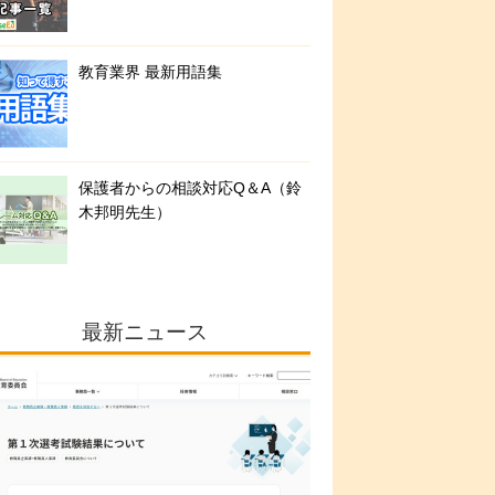
教育業界 最新用語集
保護者からの相談対応Q＆A（鈴
木邦明先生）
最新ニュース