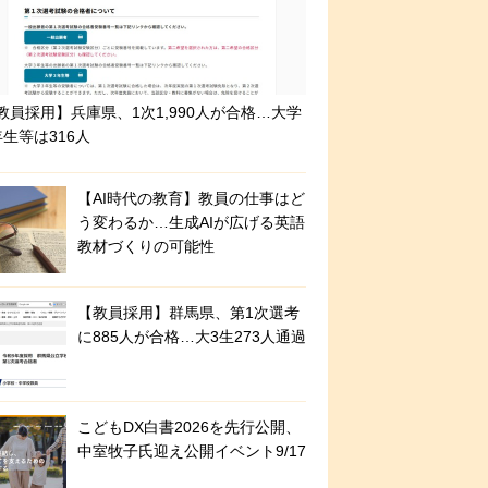
教員採用】兵庫県、1次1,990人が合格…大学
年生等は316人
【AI時代の教育】教員の仕事はど
う変わるか…生成AIが広げる英語
教材づくりの可能性
【教員採用】群馬県、第1次選考
に885人が合格…大3生273人通過
こどもDX白書2026を先行公開、
中室牧子氏迎え公開イベント9/17