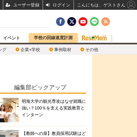
ユーザー登録
ログイン
こんにちは、ゲストさん
学校の回線速度計測
イベント
ング
企業×学校
事例取材
その他
編集部ピックアップ
明海大学の観光専攻はなぜ就職に
強い？100％を支える実践教育と
インターン
【教師への扉】教員採用試験はど