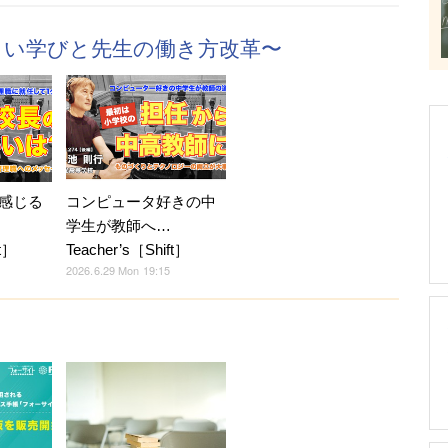
t］〜新しい学びと先生の働き方改革〜
感じる
コンピュータ好きの中
学生が教師へ…
ft］
Teacher’s［Shift］
2026.6.29 Mon 19:15