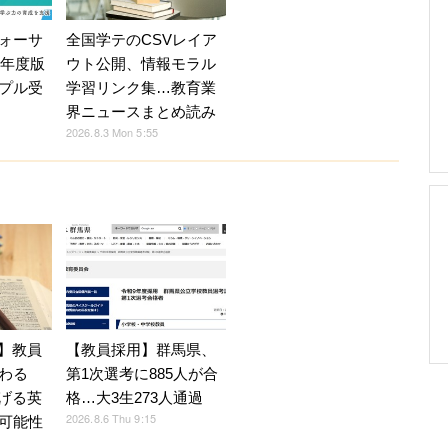
ォーサ
全国学テのCSVレイア
7年度版
ウト公開、情報モラル
プル受
学習リンク集…教育業
界ニュースまとめ読み
2026.8.3 Mon 5:55
育】教員
【教員採用】群馬県、
わる
第1次選考に885人が合
広げる英
格…大3生273人通過
2026.8.6 Thu 9:15
可能性