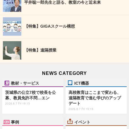
平井聡一郎先生と語る、教室の今と近未来
【特集】GIGAスクール構想
【特集】遠隔授業
NEWS CATEGORY
教材・サービス
ICT機器
茨城県の公立7校で校長を公
高校教育はここまで変わる、
募、教員免許不問…エン
遠隔教育で進む学びのアップ
デート
2026.8.7 Fri 19:15
2026.8.7 Fri 15:15
事例
イベント