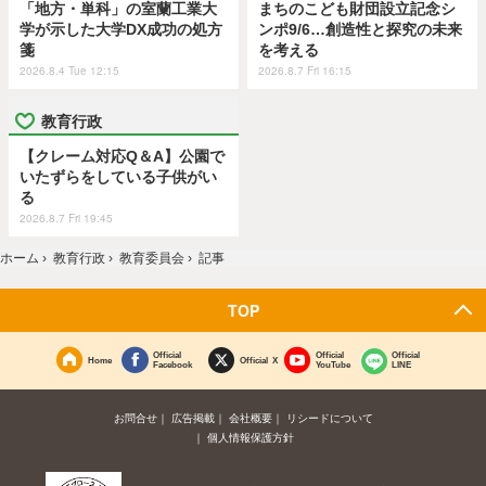
「地方・単科」の室蘭工業大
まちのこども財団設立記念シ
学が示した大学DX成功の処方
ンポ9/6…創造性と探究の未来
箋
を考える
2026.8.4 Tue 12:15
2026.8.7 Fri 16:15
教育行政
【クレーム対応Q＆A】公園で
いたずらをしている子供がい
る
2026.8.7 Fri 19:45
ホーム
›
教育行政
›
教育委員会
›
記事
TOP
Official
Official
Official
Home
Official X
Facebook
YouTube
LINE
お問合せ
広告掲載
会社概要
リシードについて
個人情報保護方針