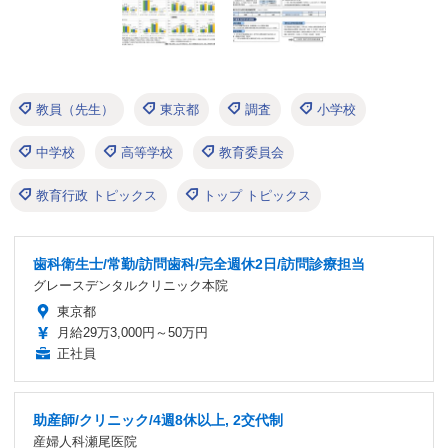
教員（先生）
東京都
調査
小学校
中学校
高等学校
教育委員会
教育行政 トピックス
トップ トピックス
歯科衛生士/常勤/訪問歯科/完全週休2日/訪問診療担当
グレースデンタルクリニック本院
東京都
月給29万3,000円～50万円
正社員
助産師/クリニック/4週8休以上, 2交代制
産婦人科瀬尾医院