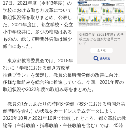
17日、2021年度（令和3年度）の
学校における働き方改革について
取組状況等を取りまとめ、公表し
た。2021年度は、都立学校・公立
小中学校共に、多少の増減はある
令和3年度（2021年度）の学
ものの、総じて時間外労働は減少
校における働き方改革につ
いて
傾向にあった。
全 2 枚
拡大写真
東京都教育委員会では、2018年
2月に「学校における働き方改革
推進プラン」を策定し、教員の長時間労働の改善に向け、
多様な取組みを総合的に推進している。今回、2021年度の
取組状況や2022年度の取組み等をまとめた。
教員の1か月あたりの時間外労働（校外における時間外労
働時間を含む）の状況をカードシステムデータにより、
2020年10月と2021年10月で比較したところ、都立高校の教
諭等（主幹教諭・指導教諭・主任教諭を含む）では、45時