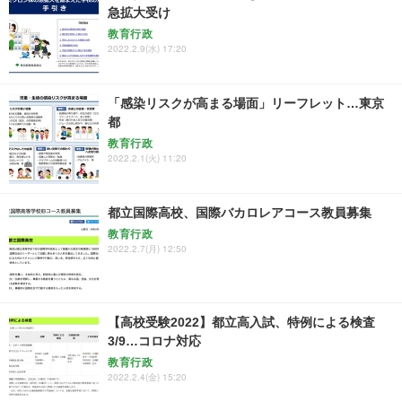
急拡大受け
教育行政
2022.2.9(水) 17:20
「感染リスクが高まる場面」リーフレット…東京
都
教育行政
2022.2.1(火) 11:20
都立国際高校、国際バカロレアコース教員募集
教育行政
2022.2.7(月) 12:50
【高校受験2022】都立高入試、特例による検査
3/9…コロナ対応
教育行政
2022.2.4(金) 15:20