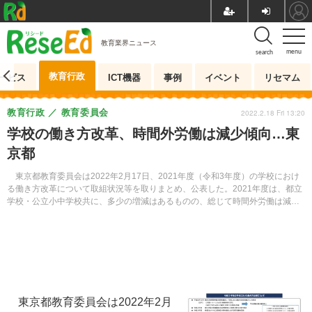
教育業界ニュース
menu
search
教育行政
ービス
ICT機器
事例
イベント
リセマム
教育行政
教育委員会
2022.2.18 Fri 13:20
学校の働き方改革、時間外労働は減少傾向…東
京都
東京都教育委員会は2022年2月17日、2021年度（令和3年度）の学校におけ
る働き方改革について取組状況等を取りまとめ、公表した。2021年度は、都立
学校・公立小中学校共に、多少の増減はあるものの、総じて時間外労働は減少
傾向にあった。
東京都教育委員会は2022年2月