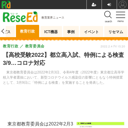
教育業界ニュース
menu
search
教育行政
ービス
ICT機器
事例
イベント
リセマム
教育行政
教育委員会
2022.2.4 Fri 15:20
【高校受験2022】都立高入試、特例による検査
3/9…コロナ対応
東京都教育委員会は2022年2月3日、令和4年度（2022年度）東京都立高等学
校入学者選抜において、新型コロナウイルス感染症の影響にともなう特例措置
として、3月9日に「特例による検査」を実施することを発表した。
東京都教育委員会は2022年2月3