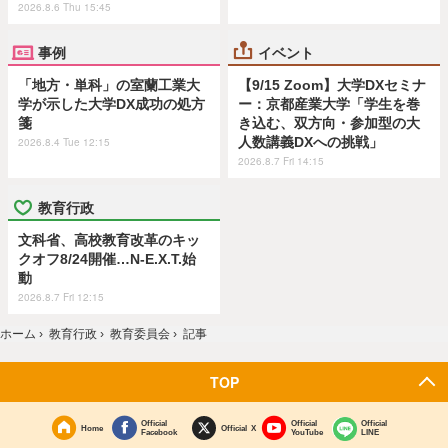
2026.8.6 Thu 15:45
事例
イベント
「地方・単科」の室蘭工業大
【9/15 Zoom】大学DXセミナ
学が示した大学DX成功の処方
ー：京都産業大学「学生を巻
箋
き込む、双方向・参加型の大
人数講義DXへの挑戦」
2026.8.4 Tue 12:15
2026.8.7 Fri 14:15
教育行政
文科省、高校教育改革のキッ
クオフ8/24開催…N-E.X.T.始
動
2026.8.7 Fri 12:15
ホーム
›
教育行政
›
教育委員会
›
記事
TOP
Official
Official
Official
Home
Official X
Facebook
YouTube
LINE