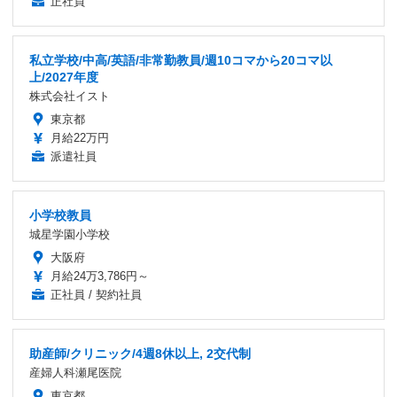
正社員
私立学校/中高/英語/非常勤教員/週10コマから20コマ以
上/2027年度
株式会社イスト
東京都
月給22万円
派遣社員
小学校教員
城星学園小学校
大阪府
月給24万3,786円～
正社員 / 契約社員
助産師/クリニック/4週8休以上, 2交代制
産婦人科瀬尾医院
東京都