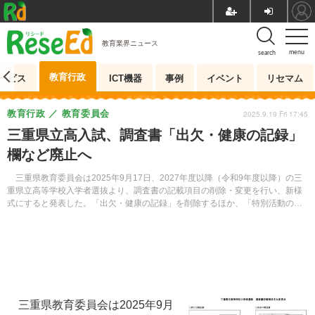
教育業界ニュース
menu
search
教育行政
ービス
ICT機器
事例
イベント
リセマム
教育行政
教育委員会
2025.9.19 Fri 17:45
三重県立高入試、調査書「出欠・健康の記録」
欄など廃止へ
三重県教育委員会は2025年9月17日、2027年度以降（令和9年度以降）の三
重県立高等学校入学者選抜より、調査書の記載項目の削除・変更を行い、新様
式にすると発表した。「出欠・健康の記録」を削除するほか、「特別活動の記
録」欄などの記載方法が変更される。
三重県教育委員会は2025年9月