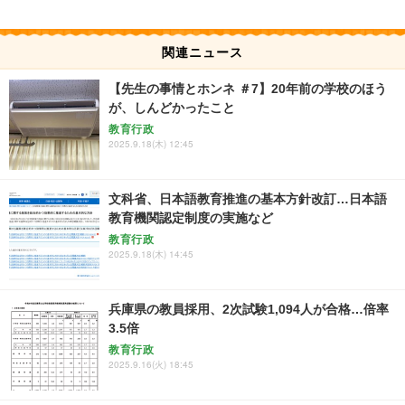
関連ニュース
【先生の事情とホンネ ＃7】20年前の学校のほう
が、しんどかったこと
教育行政
2025.9.18(木) 12:45
文科省、日本語教育推進の基本方針改訂…日本語
教育機関認定制度の実施など
教育行政
2025.9.18(木) 14:45
兵庫県の教員採用、2次試験1,094人が合格…倍率
3.5倍
教育行政
2025.9.16(火) 18:45