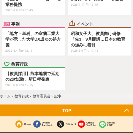
業務提携
2026.7.17 Fri 13:15
2026.8.6 Thu 15:45
事例
イベント
「地方・単科」の室蘭工業大
昭和女子大、教員向け研修
学が示した大学DX成功の処方
「先3」9月開講…日本の教育
箋
の強みに着目
2026.8.4 Tue 12:15
2026.8.6 Thu 17:45
教育行政
【教員採用】熊本地震で延期
の2次試験、新日程発表
2026.8.6 Thu 17:15
ホーム
›
教育行政
›
教育委員会
›
記事
TOP
Official
Official
Official
Home
Official X
Facebook
YouTube
LINE