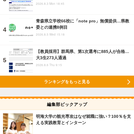
2026.8.3 Mon 18:45
青森県立学校66校に「note pro」無償提供…県教
委との連携8例目
2026.8.5 Wed 15:18
【教員採用】群馬県、第1次選考に885人が合格…
大3生273人通過
2026.8.6 Thu 9:15
ランキングをもっと見る
編集部ピックアップ
明海大学の観光専攻はなぜ就職に強い？100％を支
える実践教育とインターン