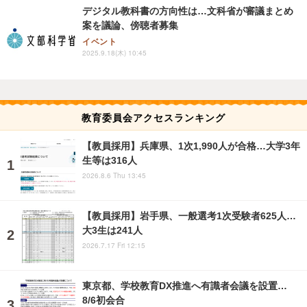
デジタル教科書の方向性は…文科省が審議まとめ
案を議論、傍聴者募集
イベント
2025.9.18(木) 10:45
教育委員会アクセスランキング
【教員採用】兵庫県、1次1,990人が合格…大学3年
生等は316人
2026.8.6 Thu 13:45
【教員採用】岩手県、一般選考1次受験者625人…
大3生は241人
2026.7.17 Fri 12:15
東京都、学校教育DX推進へ有識者会議を設置…
8/6初会合