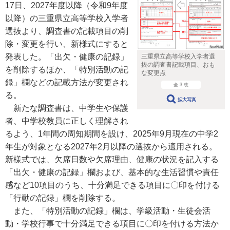
17日、2027年度以降（令和9年度
以降）の三重県立高等学校入学者
選抜より、調査書の記載項目の削
除・変更を行い、新様式にすると
発表した。「出欠・健康の記録」
三重県立高等学校入学者選
抜の調査書記載項目、おも
を削除するほか、「特別活動の記
な変更点
録」欄などの記載方法が変更され
全 3 枚
る。
拡大写真
新たな調査書は、中学生や保護
者、中学校教員に正しく理解され
るよう、1年間の周知期間を設け、2025年9月現在の中学2
年生が対象となる2027年2月以降の選抜から適用される。
新様式では、欠席日数や欠席理由、健康の状況を記入する
「出欠・健康の記録」欄および、基本的な生活習慣や責任
感など10項目のうち、十分満足できる項目に〇印を付ける
「行動の記録」欄を削除する。
また、「特別活動の記録」欄は、学級活動・生徒会活
動・学校行事で十分満足できる項目に〇印を付ける方法か