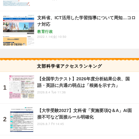
文科省、ICT活用した学習指導について周知…コロ
ナ対応
教育行政
2022.1.14(金) 10:50
文部科学省アクセスランキング
【全国学力テスト】2026年度分析結果公表、国
語・英語に共通の弱点は「根拠を示す力」
2026.8.4 Tue 11:36
【大学受験2027】文科省「実施要項Q＆A」AI面
接不可など面接ルール明確化
2026.8.7 Fri 14:45