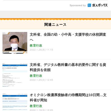
Sponsored by
関連ニュース
文科省、全国の幼・小中高・支援学校の休校調査
へ
教育行政
2022.1.26(水) 11:15
文科省、デジタル教科書の基本的要件に関する資
料提供を依頼
教育行政
2022.1.25(火) 12:45
オミクロン株濃厚接触者の待機期間は10日間…文
科省が周知
教育行政
2022.1.19(水) 13:20