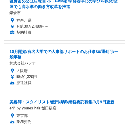
鎌倉市の公立校教員 小・中学校 学習者中心の学びを探究/全
国でも高水準の働き方改革を推進
鎌倉市
神奈川県
月給30万2,480円～
契約社員
10月開始/有名大学での人事部サポートのお仕事/車通勤可/一
般事務
株式会社パソナ
大阪府
時給1,320円
派遣社員
美容師・スタイリスト/飯田橋駅/業務委託募集/8月9日更新
eN° by youres hair 飯田橋店
東京都
業務委託