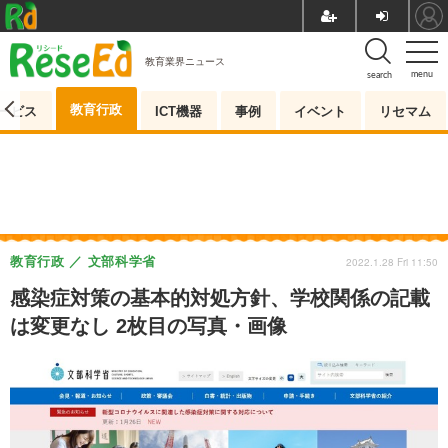
教育業界ニュース
menu
search
教育行政
ービス
ICT機器
事例
イベント
リセマム
教育行政
文部科学省
2022.1.28 Fri 11:50
感染症対策の基本的対処方針、学校関係の記載
は変更なし 2枚目の写真・画像