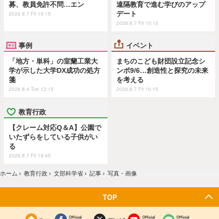
募、教員免許不問…エン
遠隔教育で進む学びのアップ
デート
2026.8.7 Fri 19:15
2026.8.7 Fri 15:15
事例
イベント
「地方・単科」の室蘭工業大
まちのこども財団設立記念シ
学が示した大学DX成功の処方
ンポ9/6…創造性と探究の未来
箋
を考える
2026.8.4 Tue 12:15
2026.8.7 Fri 16:15
教育行政
【クレーム対応Q＆A】公園で
いたずらをしている子供がい
る
2026.8.7 Fri 19:45
ホーム
›
教育行政
›
文部科学省
›
記事
›
写真・画像
TOP
Official
Official
Official