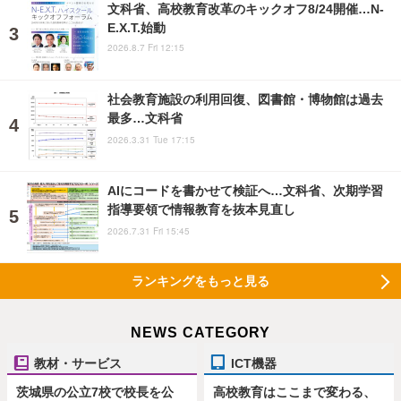
文科省、高校教育改革のキックオフ8/24開催…N-
E.X.T.始動
2026.8.7 Fri 12:15
社会教育施設の利用回復、図書館・博物館は過去
最多…文科省
2026.3.31 Tue 17:15
AIにコードを書かせて検証へ…文科省、次期学習
指導要領で情報教育を抜本見直し
2026.7.31 Fri 15:45
ランキングをもっと見る
NEWS CATEGORY
教材・サービス
ICT機器
茨城県の公立7校で校長を公
高校教育はここまで変わる、