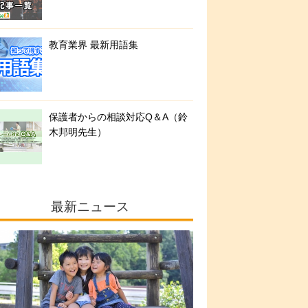
教育業界 最新用語集
保護者からの相談対応Q＆A（鈴
木邦明先生）
最新ニュース