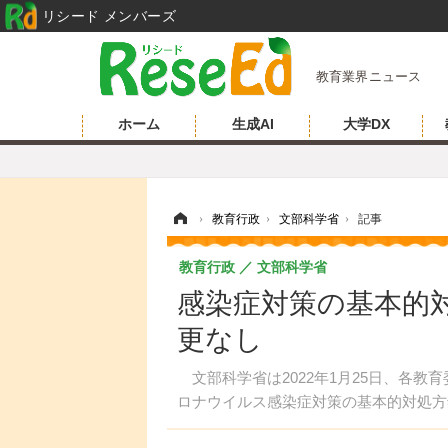
リシード メンバーズ
教育業界ニュース
ホーム
生成AI
大学DX
ホーム
›
教育行政
›
文部科学省
›
記事
教育行政
文部科学省
感染症対策の基本的
更なし
文部科学省は2022年1月25日、各教
ロナウイルス感染症対策の基本的対処方