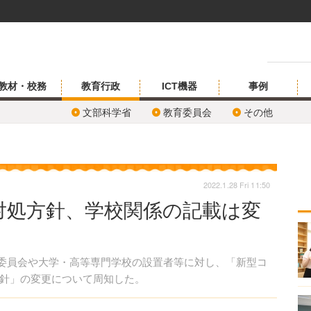
教材・校務
教育行政
ICT機器
事例
文部科学省
教育委員会
その他
2022.1.28 Fri 11:50
対処方針、学校関係の記載は変
育委員会や大学・高等専門学校の設置者等に対し、「新型コ
針」の変更について周知した。