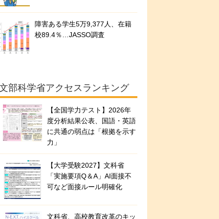
障害ある学生5万9,377人、在籍
校89.4％…JASSO調査
文部科学省アクセスランキング
【全国学力テスト】2026年
度分析結果公表、国語・英語
に共通の弱点は「根拠を示す
力」
【大学受験2027】文科省
「実施要項Q＆A」AI面接不
可など面接ルール明確化
文科省、高校教育改革のキッ