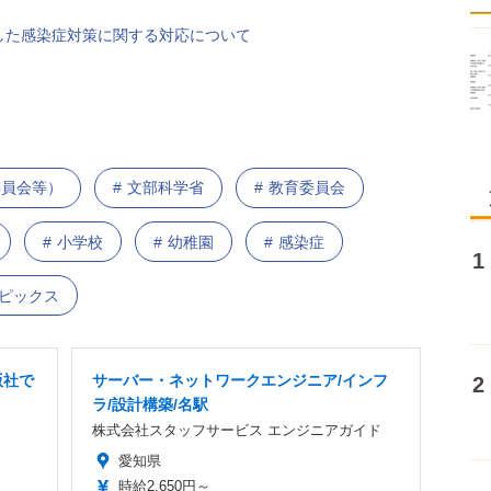
した感染症対策に関する対応について
委員会等）
文部科学省
教育委員会
小学校
幼稚園
感染症
トピックス
版社で
サーバー・ネットワークエンジニア/インフ
ラ/設計構築/名駅
株式会社スタッフサービス エンジニアガイド
愛知県
時給2,650円～