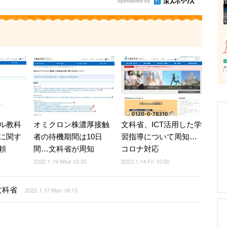
Sponsored by
ル教科
オミクロン株濃厚接触
文科省、ICT活用した学
に関す
者の待機期間は10日
習指導について周知…
頼
間…文科省が周知
コロナ対応
2022.1.19 Wed 13:20
2022.1.14 Fri 10:50
文科省
2022.1.17 Mon 16:15