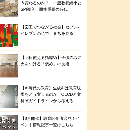
う変わるのか？ 一般教養縮小と
SPI導入、面接重視の時代
【図工でつながる社会】セブン‐
イレブンの色で、まちを見る
【明日使える指導術】子供の心に
火をつける「褒め」の技術
【AI時代の教育】生成AIは教育現
場をどう変えるのか、OECDと文
科省ガイドラインから考える
【8月開催】教育関係者必見！イ
ベント情報記事一覧はこちら