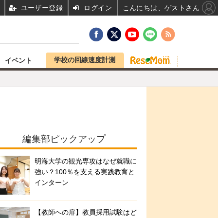
ユーザー登録
ログイン
こんにちは、ゲストさん
学校の回線速度計測
イベント
編集部ピックアップ
明海大学の観光専攻はなぜ就職に
強い？100％を支える実践教育と
インターン
【教師への扉】教員採用試験はど