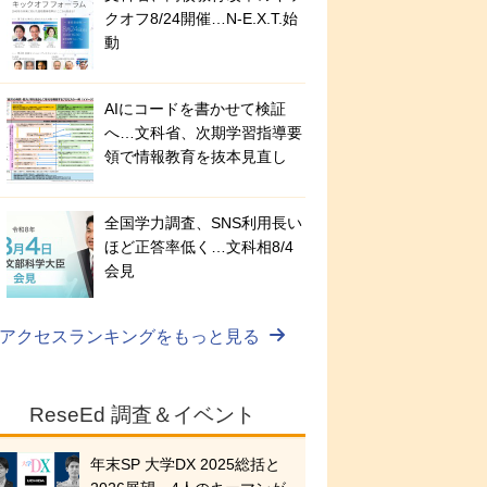
クオフ8/24開催…N-E.X.T.始
動
AIにコードを書かせて検証
へ…文科省、次期学習指導要
領で情報教育を抜本見直し
全国学力調査、SNS利用長い
ほど正答率低く…文科相8/4
会見
アクセスランキングをもっと見る
ReseEd 調査＆イベント
年末SP 大学DX 2025総括と