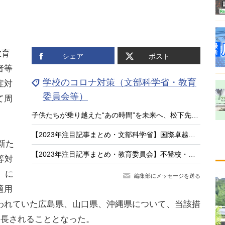
教育
シェア
ポスト
者等
学校のコロナ対策（文部科学省・教育
症対
委員会等）
て周
子供たちが乗り越えた“あの時間”を未来へ、松下先生の新作絵本『がっこうとコロナ』
【2023年注目記事まとめ・文部科学省】国際卓越研究大学、不登校対策「COCOLOプラン」
新た
【2023年注目記事まとめ・教育委員会】不登校・いじめ件数過去最多、コロナ対策
等対
）に
編集部にメッセージを送る
適用
われていた広島県、山口県、沖縄県について、当該措
延長されることとなった。