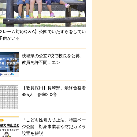
クレーム対応Q＆A】公園でいたずらをしてい
子供がいる
茨城県の公立7校で校長を公募、
教員免許不問…エン
【教員採用】長崎県、最終合格者
495人…倍率2.0倍
「こども性暴力防止法」特設ペー
ジ公開…対象事業者や防犯カメラ
設置を解説