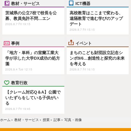
教材・サービス
ICT機器
茨城県の公立7校で校長を公
高校教育はここまで変わる、
募、教員免許不問…エン
遠隔教育で進む学びのアップ
デート
2026.8.7 Fri 19:15
2026.8.7 Fri 15:15
事例
イベント
「地方・単科」の室蘭工業大
まちのこども財団設立記念シ
学が示した大学DX成功の処方
ンポ9/6…創造性と探究の未来
箋
を考える
2026.8.4 Tue 12:15
2026.8.7 Fri 16:15
教育行政
【クレーム対応Q＆A】公園で
いたずらをしている子供がい
る
2026.8.7 Fri 19:45
ホーム
›
教材・サービス
›
授業
›
記事
›
写真・画像