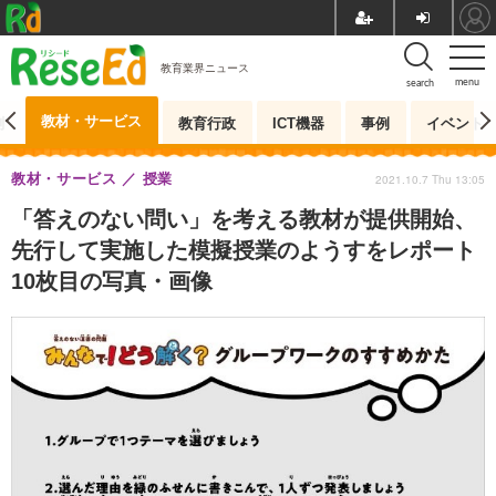
教育業界ニュース
menu
search
教材・サービス
測
教育行政
ICT機器
事例
イベント
教材・サービス
授業
2021.10.7 Thu 13:05
「答えのない問い」を考える教材が提供開始、
先行して実施した模擬授業のようすをレポート
10枚目の写真・画像