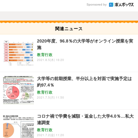
Sponsored by
関連ニュース
2020年度、96.8％の大学等がオンライン授業を実
施
教育行政
2021.8.5(木) 16:20
大学等の前期授業、半分以上を対面で実施予定は
約97.4％
教育行政
2021.7.5(月) 11:50
コロナ禍で学費を減額・返金した大学4.0％…私大
連調査
教育行政
2021.7.2(金) 11:20