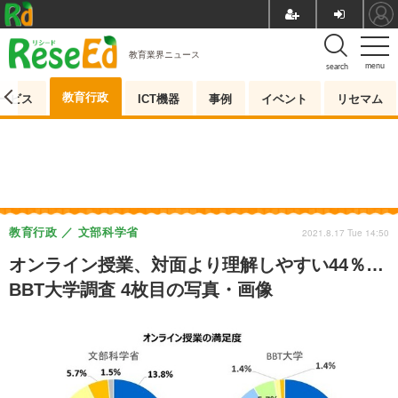
教育業界ニュース
menu
search
教育行政
ービス
ICT機器
事例
イベント
リセマム
教育行政
文部科学省
2021.8.17 Tue 14:50
オンライン授業、対面より理解しやすい44％…
BBT大学調査 4枚目の写真・画像