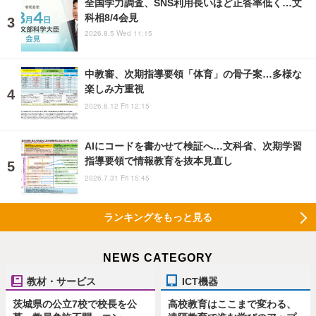
全国学力調査、SNS利用長いほど正答率低く…文
科相8/4会見
2026.8.5 Wed 11:15
中教審、次期指導要領「体育」の骨子案…多様な
楽しみ方重視
2026.6.12 Fri 12:15
AIにコードを書かせて検証へ…文科省、次期学習
指導要領で情報教育を抜本見直し
2026.7.31 Fri 15:45
ランキングをもっと見る
NEWS CATEGORY
教材・サービス
ICT機器
茨城県の公立7校で校長を公
高校教育はここまで変わる、