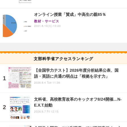
オンライン授業「賛成」中高生の親85％
教材・サービス
2021.8.10(火) 15:20
文部科学省アクセスランキング
【全国学力テスト】2026年度分析結果公表、国
語・英語に共通の弱点は「根拠を示す力」
2026.8.4 Tue 11:36
文科省、高校教育改革のキックオフ8/24開催…N-
E.X.T.始動
2026.8.7 Fri 12:15