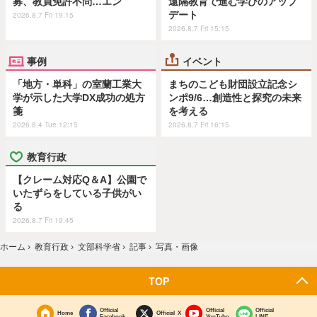
募、教員免許不問…エン
遠隔教育で進む学びのアップ
デート
2026.8.7 Fri 19:15
2026.8.7 Fri 15:15
事例
イベント
「地方・単科」の室蘭工業大
まちのこども財団設立記念シ
学が示した大学DX成功の処方
ンポ9/6…創造性と探究の未来
箋
を考える
2026.8.4 Tue 12:15
2026.8.7 Fri 16:15
教育行政
【クレーム対応Q＆A】公園で
いたずらをしている子供がい
る
2026.8.7 Fri 19:45
ホーム
›
教育行政
›
文部科学省
›
記事
›
写真・画像
TOP
Official
Official
Official
Home
Official X
Facebook
YouTube
LINE