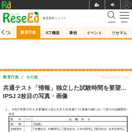
教育業界ニュース
menu
search
教育行政
ービス
ICT機器
事例
イベント
リセマム
教育行政
その他
2021.8.5 Thu 11:20
共通テスト「情報」独立した試験時間を要望…
IPSJ 2枚目の写真・画像