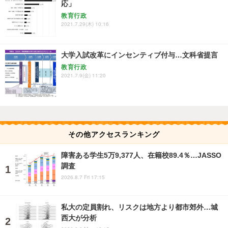
応」
教育行政
2021.7.29(木) 10:16
大学入試改革にインセンティブ付与…文科省提言
教育行政
2021.7.9(金) 11:20
その他アクセスランキング
障害ある学生5万9,377人、在籍校89.4％…JASSO
調査
2026.8.7 Fri 17:15
私大の定員割れ、リスクは地方より都市郊外…城
西大が分析