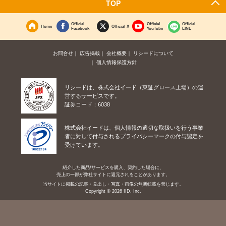
TOP
Official
Official
Official
Home
Official X
Facebook
YouTube
LINE
お問合せ
広告掲載
会社概要
リシードについて
個人情報保護方針
リシードは、株式会社イード（東証グロース上場）の運
営するサービスです。
証券コード：6038
株式会社イードは、個人情報の適切な取扱いを行う事業
者に対して付与されるプライバシーマークの付与認定を
受けています。
紹介した商品/サービスを購入、契約した場合に、
売上の一部が弊社サイトに還元されることがあります。
当サイトに掲載の記事・見出し・写真・画像の無断転載を禁じます。
Copyright © 2026 IID, Inc.