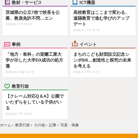
教材・サービス
ICT機器
茨城県の公立7校で校長を公
高校教育はここまで変わる、
募、教員免許不問…エン
遠隔教育で進む学びのアップ
デート
2026.8.7 Fri 19:15
2026.8.7 Fri 15:15
事例
イベント
「地方・単科」の室蘭工業大
まちのこども財団設立記念シ
学が示した大学DX成功の処方
ンポ9/6…創造性と探究の未来
箋
を考える
2026.8.4 Tue 12:15
2026.8.7 Fri 16:15
教育行政
【クレーム対応Q＆A】公園で
いたずらをしている子供がい
る
2026.8.7 Fri 19:45
ホーム
›
教育行政
›
その他
›
記事
›
写真・画像