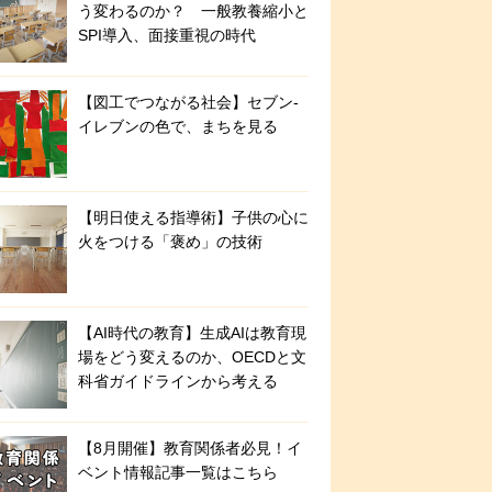
う変わるのか？ 一般教養縮小と
SPI導入、面接重視の時代
【図工でつながる社会】セブン‐
イレブンの色で、まちを見る
【明日使える指導術】子供の心に
火をつける「褒め」の技術
【AI時代の教育】生成AIは教育現
場をどう変えるのか、OECDと文
科省ガイドラインから考える
【8月開催】教育関係者必見！イ
ベント情報記事一覧はこちら