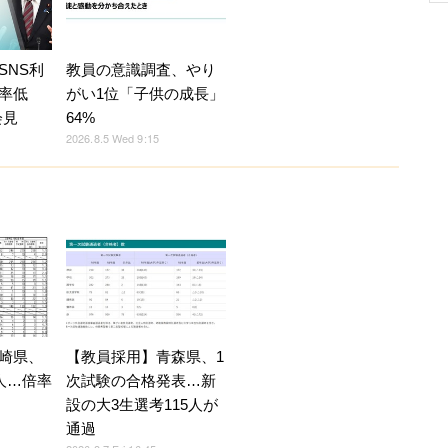
SNS利
教員の意識調査、やり
率低
がい1位「子供の成長」
会見
64%
2026.8.5 Wed 9:15
崎県、
【教員採用】青森県、1
人…倍率
次試験の合格発表…新
設の大3生選考115人が
通過