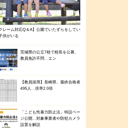
クレーム対応Q＆A】公園でいたずらをしてい
子供がいる
茨城県の公立7校で校長を公募、
教員免許不問…エン
【教員採用】長崎県、最終合格者
495人…倍率2.0倍
「こども性暴力防止法」特設ペー
ジ公開…対象事業者や防犯カメラ
設置を解説