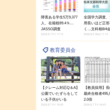
障害ある学生5万9,377
全国学力調査、
人、在籍校89.4％…
用長いほど正答
JASSO調査
く…文科相8/4
2026.8.7 Fri 17:15
2026.8.5 Wed 11:15
教育委員会
【クレーム対応Q＆A】
【教員採用】長
公園でいたずらをして
最終合格者495
いる子供がいる
2.0倍
2026.8.7 Fri 19:45
2026.8.7 Fri 18:45