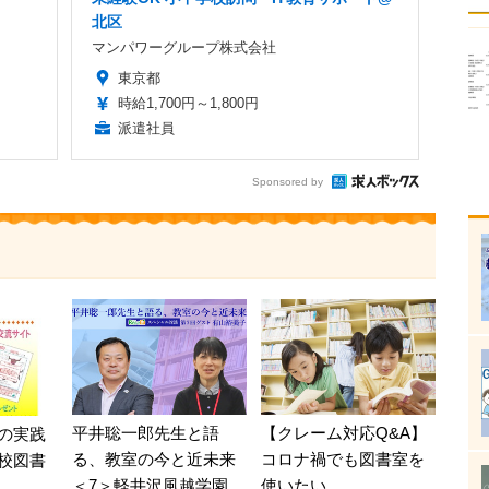
北区
マンパワーグループ株式会社
東京都
時給1,700円～1,800円
派遣社員
Sponsored by
平井聡一郎先生と語
【クレーム対応Q&A】
の実践
る、教室の今と近未来
コロナ禍でも図書室を
校図書
＜7＞軽井沢風越学園
使いたい