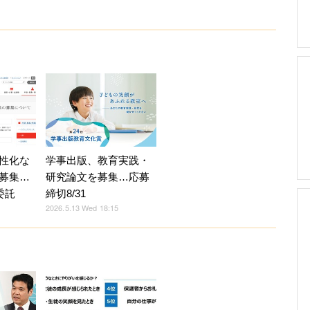
性化な
学事出版、教育実践・
募集…
研究論文を募集…応募
委託
締切8/31
2026.5.13 Wed 18:15