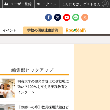
ユーザー登録
ログイン
こんにちは、ゲストさん
学校の回線速度計測
イベント
編集部ピックアップ
明海大学の観光専攻はなぜ就職に
強い？100％を支える実践教育と
インターン
【教師への扉】教員採用試験はど