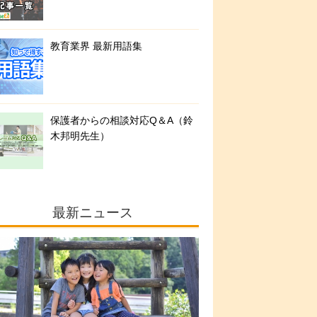
教育業界 最新用語集
保護者からの相談対応Q＆A（鈴
木邦明先生）
最新ニュース