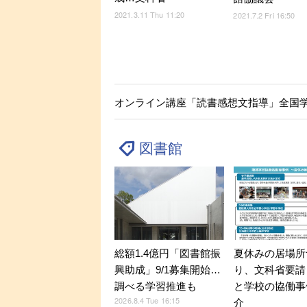
2021.3.11 Thu 11:20
2021.7.2 Fri 16:50
オンライン講座「読書感想文指導」全国
図書館
総額1.4億円「図書館振
夏休みの居場所
興助成」9/1募集開始…
り、文科省要請
調べる学習推進も
と学校の協働事
2026.8.4 Tue 16:15
介