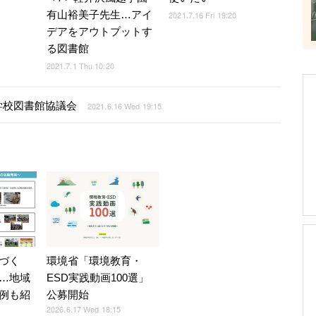
有山裕美子先生…アイ
2021.7.16 Fri 19:20
デアをアウトプットす
る図書館
2021.7.1 Thu 10:20
学校図書館協議会
2021.6.16 Wed 19:15
づく
環境省「環境教育・
…地域
ESD実践動画100選」
例も紹
公募開始
2026.6.17 Wed 18:15