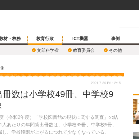
教材・校務
教育行政
ICT機器
事例
文部科学省
教育委員会
その他
画像
2021.7.30 Fri 12:15
冊数は小学校49冊、中学校9
像
20年度（令和2年度）「学校図書館の現状に関する調査」の結
1人あたりの年間貸出冊数は、小学校49冊、中学校9冊、
減し、学校段階が上がるにつれて少なくなっている。