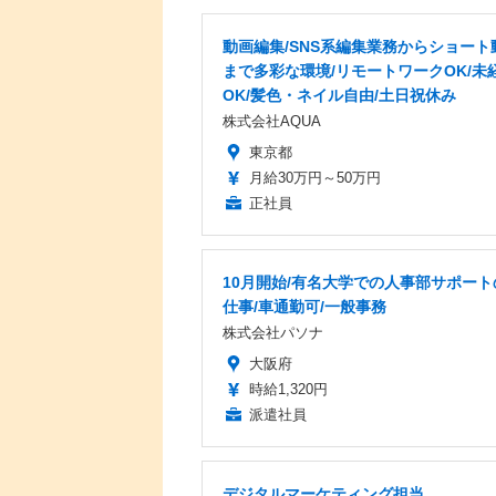
動画編集/SNS系編集業務からショート
まで多彩な環境/リモートワークOK/未
OK/髪色・ネイル自由/土日祝休み
株式会社AQUA
東京都
月給30万円～50万円
正社員
10月開始/有名大学での人事部サポート
仕事/車通勤可/一般事務
株式会社パソナ
大阪府
時給1,320円
派遣社員
デジタルマーケティング担当