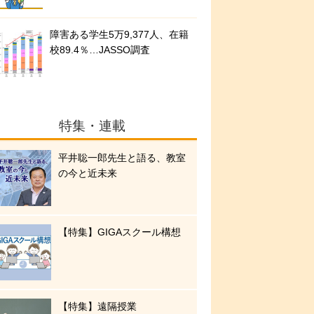
障害ある学生5万9,377人、在籍
校89.4％…JASSO調査
特集・連載
平井聡一郎先生と語る、教室
の今と近未来
【特集】GIGAスクール構想
【特集】遠隔授業