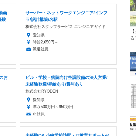
動画
サーバー・ネットワークエンジニア/インフ
経験
ラ/設計構築/名駅
株式会社スタッフサービス エンジニアガイド
【
愛知県
る
時給2,650円～
派遣社員
のお
ビル・学校・病院向け空調設備の法人営業/
未経験歓迎/昇給あり/賞与あり
株式会社RYODEN
愛知県
年収500万円～950万円
正社員
未経験OK 小中学校訪問・IT教育サポート@