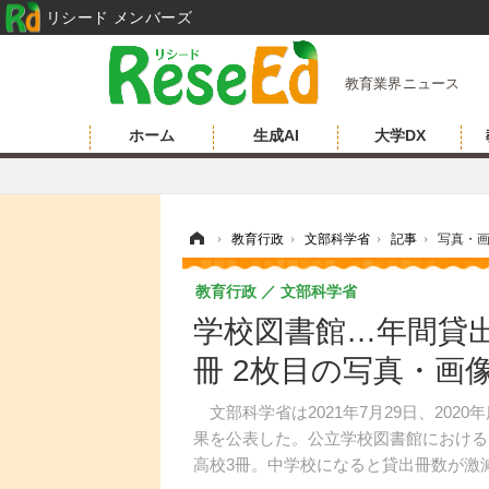
リシード メンバーズ
教育業界ニュース
ホーム
生成AI
大学DX
ホーム
›
教育行政
›
文部科学省
›
記事
›
写真・
教育行政
文部科学省
学校図書館…年間貸出
冊 2枚目の写真・画
文部科学省は2021年7月29日、20
果を公表した。公立学校図書館における
高校3冊。中学校になると貸出冊数が激