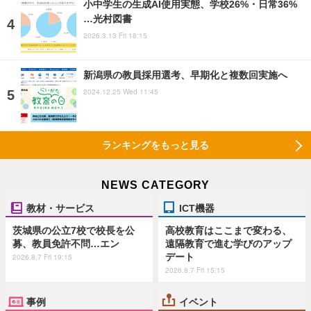
小中学生の生成AI使用実態、学校26%・日常36%
…光村図書
2026.3.13 Fri 18:15
新潟県の教員採用選考、早期化と複数回実施へ
2024.12.25 Wed 11:45
ランキングをもっと見る
NEWS CATEGORY
教材・サービス
ICT機器
茨城県の公立7校で校長を公
高校教育はここまで変わる、
募、教員免許不問…エン
遠隔教育で進む学びのアップ
デート
2026.8.7 Fri 19:15
2026.8.7 Fri 15:15
事例
イベント