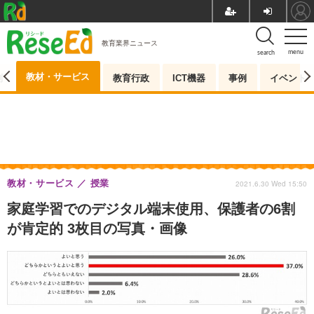
教育業界ニュース
menu
search
教材・サービス
測
教育行政
ICT機器
事例
イベント
教材・サービス
授業
2021.6.30 Wed 15:50
家庭学習でのデジタル端末使用、保護者の6割
が肯定的 3枚目の写真・画像