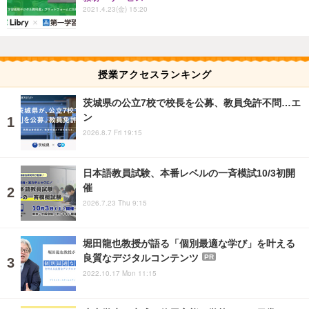
2021.4.23(金) 15:20
授業アクセスランキング
茨城県の公立7校で校長を公募、教員免許不問…エ
ン
2026.8.7 Fri 19:15
日本語教員試験、本番レベルの一斉模試10/3初開
催
2026.7.23 Thu 9:15
堀田龍也教授が語る「個別最適な学び」を叶える
良質なデジタルコンテンツ
PR
2022.10.17 Mon 11:15