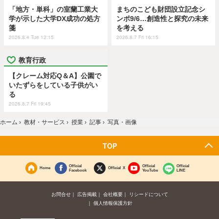
「地方・単科」の室蘭工業大
まちのこども財団設立記念シ
学が示した大学DX成功の処方
ンポ9/6…創造性と探究の未来
箋
を考える
2026.8.4 Tue 12:15
2026.8.7 Fri 16:15
教育行政
【クレーム対応Q＆A】公園で
いたずらをしている子供がい
る
2026.8.7 Fri 19:45
ホーム
›
教材・サービス
›
授業
›
記事
›
写真・画像
TOP
Official
Official
Official
Home
Official X
Facebook
YouTube
LINE
お問合せ
広告掲載
会社概要
リシードについて
個人情報保護方針