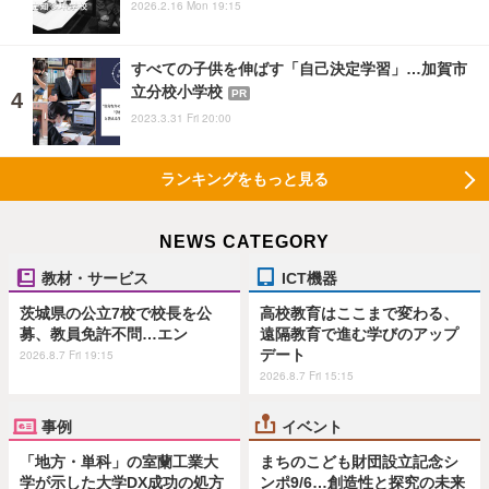
2026.2.16 Mon 19:15
すべての子供を伸ばす「自己決定学習」…加賀市
立分校小学校
PR
2023.3.31 Fri 20:00
ランキングをもっと見る
NEWS CATEGORY
教材・サービス
ICT機器
茨城県の公立7校で校長を公
高校教育はここまで変わる、
募、教員免許不問…エン
遠隔教育で進む学びのアップ
デート
2026.8.7 Fri 19:15
2026.8.7 Fri 15:15
事例
イベント
「地方・単科」の室蘭工業大
まちのこども財団設立記念シ
学が示した大学DX成功の処方
ンポ9/6…創造性と探究の未来