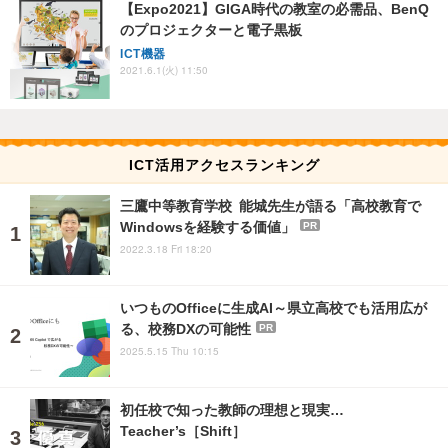
【Expo2021】GIGA時代の教室の必需品、BenQ
のプロジェクターと電子黒板
ICT機器
2021.6.1(火) 11:50
ICT活用アクセスランキング
三鷹中等教育学校 能城先生が語る「高校教育で
Windowsを経験する価値」
PR
2022.3.18 Fri 18:20
いつものOfficeに生成AI～県立高校でも活用広が
る、校務DXの可能性
PR
2025.5.15 Thu 10:15
初任校で知った教師の理想と現実…
Teacher’s［Shift］