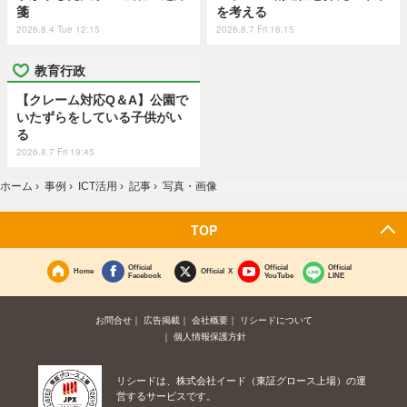
箋
を考える
2026.8.4 Tue 12:15
2026.8.7 Fri 16:15
教育行政
【クレーム対応Q＆A】公園で
いたずらをしている子供がい
る
2026.8.7 Fri 19:45
ホーム
›
事例
›
ICT活用
›
記事
›
写真・画像
TOP
Official
Official
Official
Home
Official X
Facebook
YouTube
LINE
お問合せ
広告掲載
会社概要
リシードについて
個人情報保護方針
リシードは、株式会社イード（東証グロース上場）の運
営するサービスです。