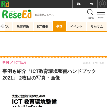
教育業界ニュース
menu
search
事例
ービス
教育行政
ICT機器
イベント
リセマム
事例
ICT活用
2021.6.18 Fri 16:50
事例も紹介「ICT教育環境整備ハンドブック
2021」 2枚目の写真・画像