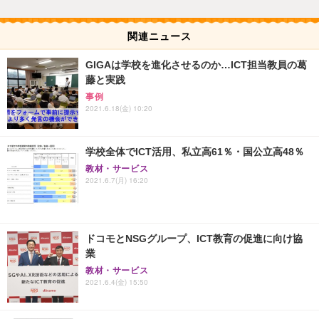
関連ニュース
GIGAは学校を進化させるのか…ICT担当教員の葛
藤と実践
事例
2021.6.18(金) 10:20
学校全体でICT活用、私立高61％・国公立高48％
教材・サービス
2021.6.7(月) 16:20
ドコモとNSGグループ、ICT教育の促進に向け協
業
教材・サービス
2021.6.4(金) 15:50