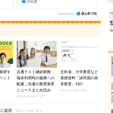
正社員
Sponsored by
展望す
共通テスト継続困難・
文科省、大学教育など
ベント
端末利用時の健康への
基礎資料「諸外国の高
配慮…先週の教育業界
等教育」刊行
ニュースまとめ読み
2021.4.15 Thu 13:45
2021.4.19 Mon 17:20
向けに提供
2021.4.14 Wed 15:15