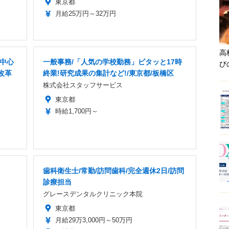
東京都
月給25万円～32万円
高
者中心
一般事務/「人気の学校勤務」ピタッと17時
び
改革
終業!研究成果の集計など!/東京都/板橋区
株式会社スタッフサービス
東京都
時給1,700円～
歯科衛生士/常勤/訪問歯科/完全週休2日/訪問
診療担当
グレースデンタルクリニック本院
東京都
月給29万3,000円～50万円