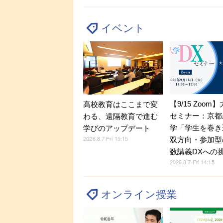
イベント
【9/15 Zoom
高校教育はここまで変
セミナー：京都
わる、遠隔教育で進む
学「学生を巻き
学びのアップデート
2026.8.7 Fri 15:15
双方向・参加型
数講義DXへの
2026.8.7 Fri 14:15
オンライン授業