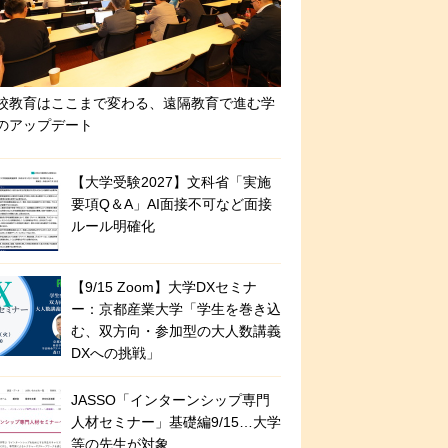
校教育はここまで変わる、遠隔教育で進む学
のアップデート
【大学受験2027】文科省「実施
要項Q＆A」AI面接不可など面接
ルール明確化
【9/15 Zoom】大学DXセミナ
ー：京都産業大学「学生を巻き込
む、双方向・参加型の大人数講義
DXへの挑戦」
JASSO「インターンシップ専門
人材セミナー」基礎編9/15…大学
等の先生が対象