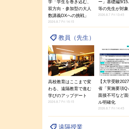
学「学生を巻き込む、
ー」基礎編9/1
双方向・参加型の大人
等の先生が対象
2026.8.7 Fri 13:45
数講義DXへの挑戦」
2026.8.7 Fri 14:15
教員（先生）
【大学受験202
高校教育はここまで変
省「実施要項Q＆
わる、遠隔教育で進む
面接不可など面
学びのアップデート
2026.8.7 Fri 15:15
ル明確化
2026.8.7 Fri 14:45
遠隔授業