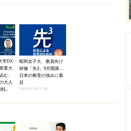
】大学DX
昭和女子大、教員向け
産業大
研修「先3」9月開講…
込む、
日本の教育の強みに着
の大人
目
2026.8.6 Thu 17:45
挑戦」