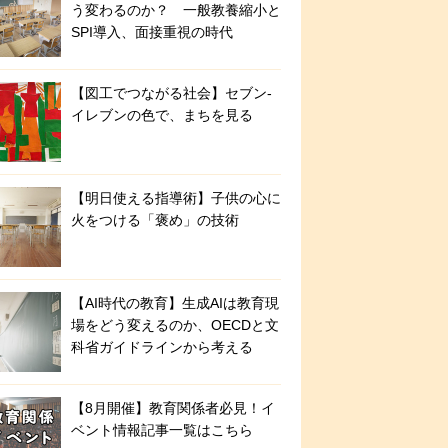
う変わるのか？ 一般教養縮小と
SPI導入、面接重視の時代
【図工でつながる社会】セブン‐
イレブンの色で、まちを見る
【明日使える指導術】子供の心に
火をつける「褒め」の技術
【AI時代の教育】生成AIは教育現
場をどう変えるのか、OECDと文
科省ガイドラインから考える
【8月開催】教育関係者必見！イ
ベント情報記事一覧はこちら