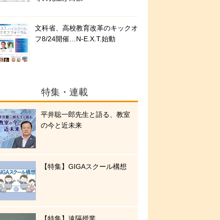
文科省、高校教育改革のキックオ
フ8/24開催…N-E.X.T.始動
特集・連載
平井聡一郎先生と語る、教室
の今と近未来
【特集】GIGAスクール構想
【特集】遠隔授業