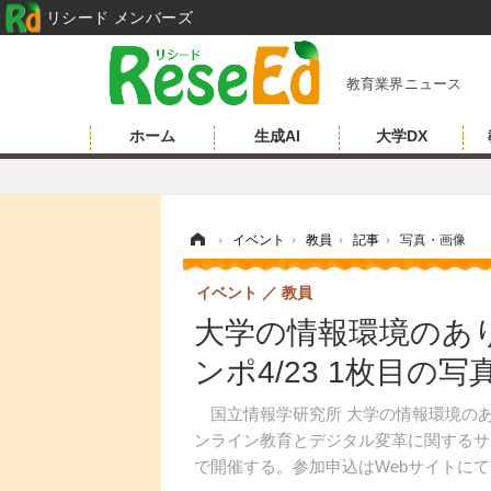
リシード メンバーズ
教育業界ニュース
ホーム
生成AI
大学DX
ホーム
›
イベント
›
教員
›
記事
›
写真・画像
イベント
教員
大学の情報環境のあり
ンポ4/23 1枚目の
国立情報学研究所 大学の情報環境のあり
ンライン教育とデジタル変革に関するサ
で開催する。参加申込はWebサイトに