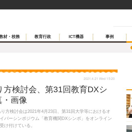
教材・校務
教育行政
ICT機器
事例
2021.4.21 Wed 15:20
方検討会、第31回教育DXシ
写真・画像
方検討会は2021年4月23日、第31回大学等におけるオ
イバーシンポジウム「教育機関DXシンポ」をオンライン
て受け付けている。