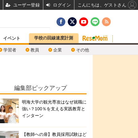
ユーザー登録
ログイン
こんにちは、ゲストさん
学校の回線速度計測
イベント
学習者
教員
企業
その他
編集部ピックアップ
明海大学の観光専攻はなぜ就職に
強い？100％を支える実践教育と
インターン
【教師への扉】教員採用試験はど