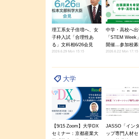
理工系女子倍増へ、女
中学・高校へ出
子枠入試「合理性あ
「STEM Week
る」文科相6/26会見
開催…参加校募
2026.6.29 Mon 15:15
2026.6.22 Mon 17:15
大学
【9/15 Zoom】大学DX
JASSO「イン
セミナー：京都産業大
ップ専門人材セ