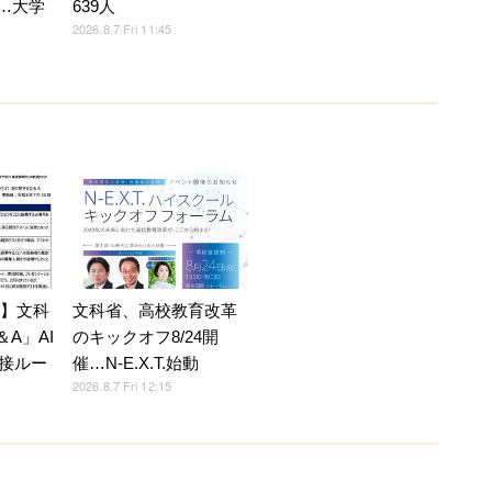
5…大学
639人
2026.8.7 Fri 11:45
7】文科
文科省、高校教育改革
A」AI
のキックオフ8/24開
接ルー
催…N-E.X.T.始動
2026.8.7 Fri 12:15