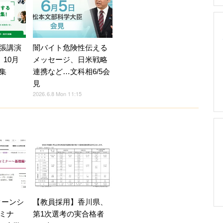
張講演
闇バイト危険性伝える
」10月
メッセージ、日米戦略
集
連携など…文科相6/5会
見
2026.6.8 Mon 11:15
ターンシ
【教員採用】香川県、
ミナ
第1次選考の実合格者