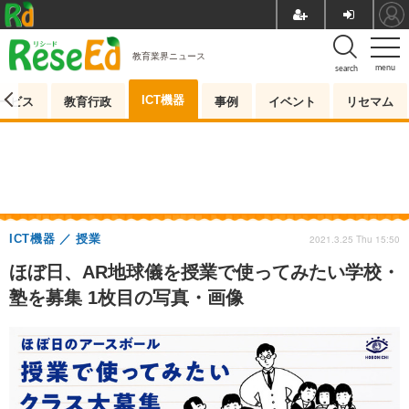
教育業界ニュース
menu
search
ICT機器
ービス
教育行政
事例
イベント
リセマム
ICT機器
授業
2021.3.25 Thu 15:50
ほぼ日、AR地球儀を授業で使ってみたい学校・
塾を募集 1枚目の写真・画像