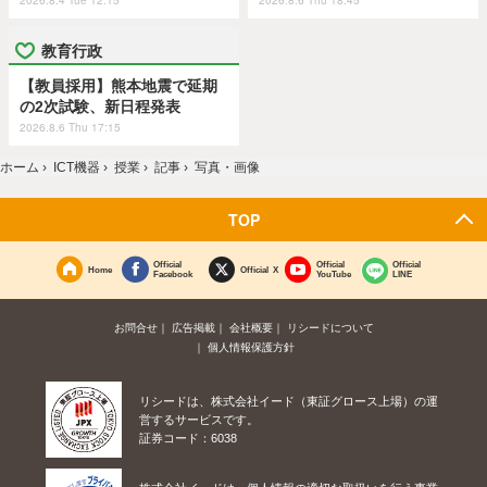
教育行政
【教員採用】熊本地震で延期
の2次試験、新日程発表
2026.8.6 Thu 17:15
ホーム
›
ICT機器
›
授業
›
記事
›
写真・画像
TOP
Official
Official
Official
Home
Official X
Facebook
YouTube
LINE
お問合せ
広告掲載
会社概要
リシードについて
個人情報保護方針
リシードは、株式会社イード（東証グロース上場）の運
営するサービスです。
証券コード：6038