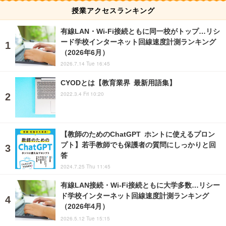
授業アクセスランキング
有線LAN・Wi‑Fi接続ともに同一校がトップ…リシ
ード学校インターネット回線速度計測ランキング
（2026年6月）
2026.7.14 Tue 16:45
CYODとは【教育業界 最新用語集】
2022.3.4 Fri 10:20
【教師のためのChatGPT ホントに使えるプロン
プト】若手教師でも保護者の質問にしっかりと回
答
2024.7.25 Thu 11:45
有線LAN接続・Wi-Fi接続ともに大学多数…リシー
ド学校インターネット回線速度計測ランキング
（2026年4月）
2026.5.12 Tue 15:15