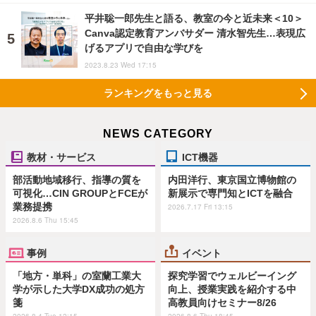
平井聡一郎先生と語る、教室の今と近未来＜10＞
Canva認定教育アンバサダー 清水智先生…表現広
げるアプリで自由な学びを
2023.8.23 Wed 17:15
ランキングをもっと見る
NEWS CATEGORY
教材・サービス
ICT機器
部活動地域移行、指導の質を
内田洋行、東京国立博物館の
可視化…CIN GROUPとFCEが
新展示で専門知とICTを融合
業務提携
2026.7.17 Fri 13:15
2026.8.6 Thu 15:45
事例
イベント
「地方・単科」の室蘭工業大
探究学習でウェルビーイング
学が示した大学DX成功の処方
向上、授業実践を紹介する中
箋
高教員向けセミナー8/26
2026.8.4 Tue 12:15
2026.8.6 Thu 18:45