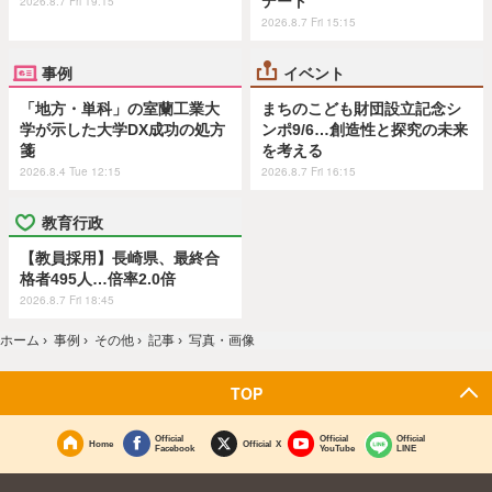
デート
2026.8.7 Fri 19:15
2026.8.7 Fri 15:15
事例
イベント
「地方・単科」の室蘭工業大
まちのこども財団設立記念シ
学が示した大学DX成功の処方
ンポ9/6…創造性と探究の未来
箋
を考える
2026.8.4 Tue 12:15
2026.8.7 Fri 16:15
教育行政
【教員採用】長崎県、最終合
格者495人…倍率2.0倍
2026.8.7 Fri 18:45
ホーム
›
事例
›
その他
›
記事
›
写真・画像
TOP
Official
Official
Official
Home
Official X
Facebook
YouTube
LINE