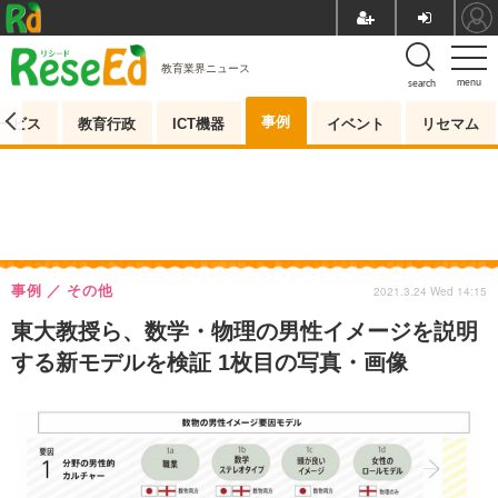
教育業界ニュース
menu
search
事例
ービス
教育行政
ICT機器
イベント
リセマム
事例
その他
2021.3.24 Wed 14:15
東大教授ら、数学・物理の男性イメージを説明
する新モデルを検証 1枚目の写真・画像