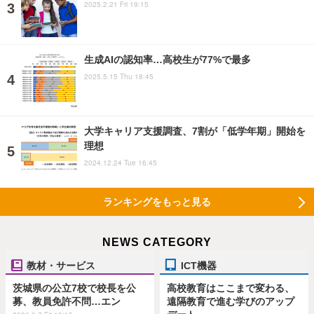
2025.2.21 Fri 19:15
生成AIの認知率…高校生が77%で最多
2025.5.15 Thu 18:45
大学キャリア支援調査、7割が「低学年期」開始を
理想
2024.12.24 Tue 16:45
ランキングをもっと見る
NEWS CATEGORY
教材・サービス
ICT機器
茨城県の公立7校で校長を公
高校教育はここまで変わる、
募、教員免許不問…エン
遠隔教育で進む学びのアップ