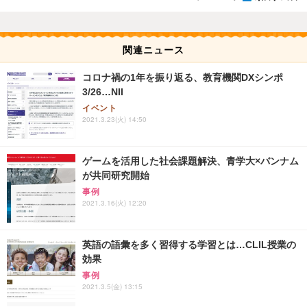
関連ニュース
コロナ禍の1年を振り返る、教育機関DXシンポ
3/26…NII
イベント
2021.3.23(火) 14:50
ゲームを活用した社会課題解決、青学大×バンナム
が共同研究開始
事例
2021.3.16(火) 12:20
英語の語彙を多く習得する学習とは…CLIL授業の
効果
事例
2021.3.5(金) 13:15