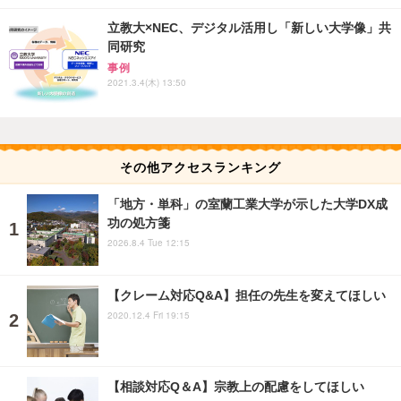
立教大×NEC、デジタル活用し「新しい大学像」共
同研究
事例
2021.3.4(木) 13:50
その他アクセスランキング
「地方・単科」の室蘭工業大学が示した大学DX成
功の処方箋
2026.8.4 Tue 12:15
【クレーム対応Q&A】担任の先生を変えてほしい
2020.12.4 Fri 19:15
【相談対応Q＆A】宗教上の配慮をしてほしい