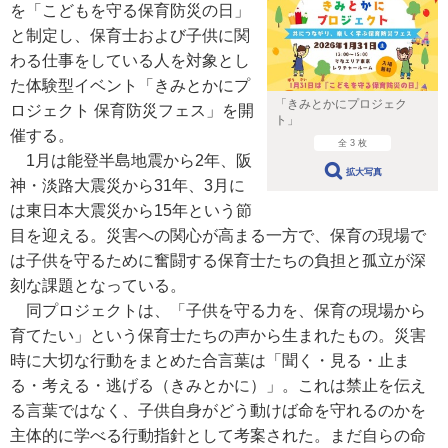
を「こどもを守る保育防災の日」
と制定し、保育士および子供に関
わる仕事をしている人を対象とし
た体験型イベント「きみとかにプ
「きみとかにプロジェク
ロジェクト 保育防災フェス」を開
ト」
催する。
全 3 枚
1月は能登半島地震から2年、阪
拡大写真
神・淡路大震災から31年、3月に
は東日本大震災から15年という節
目を迎える。災害への関心が高まる一方で、保育の現場で
は子供を守るために奮闘する保育士たちの負担と孤立が深
刻な課題となっている。
同プロジェクトは、「子供を守る力を、保育の現場から
育てたい」という保育士たちの声から生まれたもの。災害
時に大切な行動をまとめた合言葉は「聞く・見る・止ま
る・考える・逃げる（きみとかに）」。これは禁止を伝え
る言葉ではなく、子供自身がどう動けば命を守れるのかを
主体的に学べる行動指針として考案された。まだ自らの命