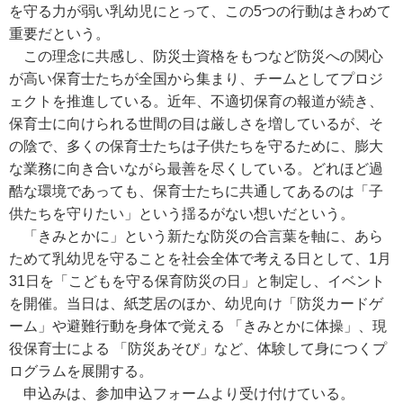
を守る力が弱い乳幼児にとって、この5つの行動はきわめて
重要だという。
この理念に共感し、防災士資格をもつなど防災への関心
が高い保育士たちが全国から集まり、チームとしてプロジ
ェクトを推進している。近年、不適切保育の報道が続き、
保育士に向けられる世間の目は厳しさを増しているが、そ
の陰で、多くの保育士たちは子供たちを守るために、膨大
な業務に向き合いながら最善を尽くしている。どれほど過
酷な環境であっても、保育士たちに共通してあるのは「子
供たちを守りたい」という揺るがない想いだという。
「きみとかに」という新たな防災の合言葉を軸に、あら
ためて乳幼児を守ることを社会全体で考える日として、1月
31日を「こどもを守る保育防災の日」と制定し、イベント
を開催。当日は、紙芝居のほか、幼児向け「防災カードゲ
ーム」や避難行動を身体で覚える 「きみとかに体操」、現
役保育士による 「防災あそび」など、体験して身につくプ
ログラムを展開する。
申込みは、参加申込フォームより受け付けている。