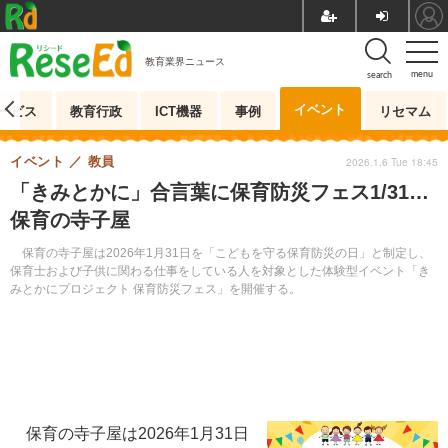
教育業界ニュース
menu
search
イベント
ービス
教育行政
ICT機器
事例
リセマム
イベント
教員
2026.1.6 Tue 18:45
「きみとかに」合言葉に保育防災フェス1/31…
保育の寺子屋
保育の寺子屋は2026年1月31日を「こどもを守る保育防災の日」と制定し、
保育士および子供に関わる仕事をしている人を対象とした体験型イベント「き
みとかにプロジェクト 保育防災フェス」を開催する。
保育の寺子屋は2026年1月31日