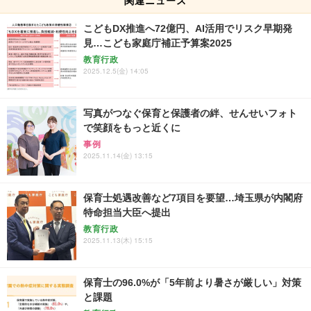
関連ニュース
こどもDX推進へ72億円、AI活用でリスク早期発
見…こども家庭庁補正予算案2025
教育行政
2025.12.5(金) 14:05
写真がつなぐ保育と保護者の絆、せんせいフォト
で笑顔をもっと近くに
事例
2025.11.14(金) 13:15
保育士処遇改善など7項目を要望…埼玉県が内閣府
特命担当大臣へ提出
教育行政
2025.11.13(木) 15:15
保育士の96.0%が「5年前より暑さが厳しい」対策
と課題