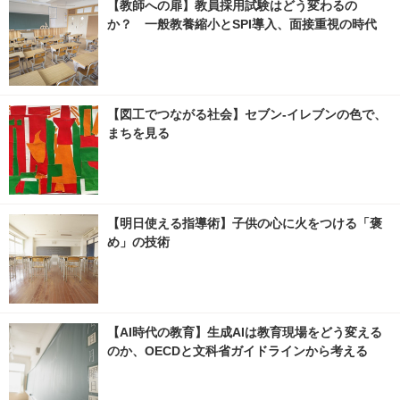
【教師への扉】教員採用試験はどう変わるの
か？ 一般教養縮小とSPI導入、面接重視の時代
【図工でつながる社会】セブン‐イレブンの色で、
まちを見る
【明日使える指導術】子供の心に火をつける「褒
め」の技術
【AI時代の教育】生成AIは教育現場をどう変える
のか、OECDと文科省ガイドラインから考える