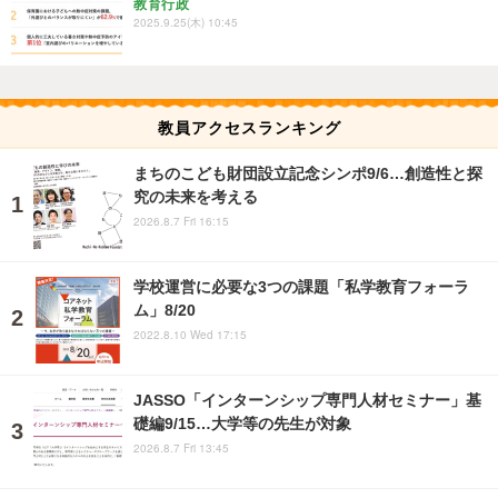
教育行政
2025.9.25(木) 10:45
教員アクセスランキング
まちのこども財団設立記念シンポ9/6…創造性と探
究の未来を考える
2026.8.7 Fri 16:15
学校運営に必要な3つの課題「私学教育フォーラ
ム」8/20
2022.8.10 Wed 17:15
JASSO「インターンシップ専門人材セミナー」基
礎編9/15…大学等の先生が対象
2026.8.7 Fri 13:45