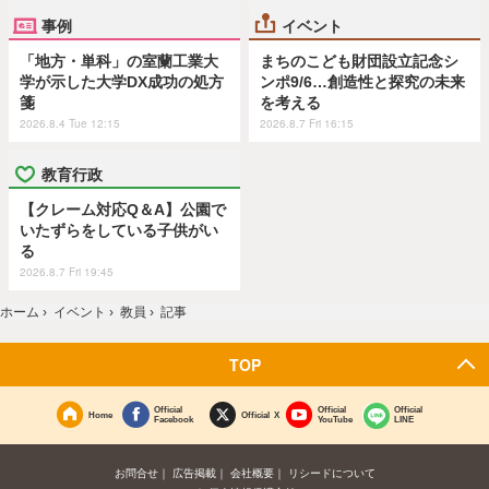
事例
イベント
「地方・単科」の室蘭工業大
まちのこども財団設立記念シ
学が示した大学DX成功の処方
ンポ9/6…創造性と探究の未来
箋
を考える
2026.8.4 Tue 12:15
2026.8.7 Fri 16:15
教育行政
【クレーム対応Q＆A】公園で
いたずらをしている子供がい
る
2026.8.7 Fri 19:45
ホーム
›
イベント
›
教員
›
記事
TOP
Official
Official
Official
Home
Official X
Facebook
YouTube
LINE
お問合せ
広告掲載
会社概要
リシードについて