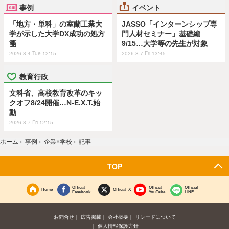
事例
イベント
「地方・単科」の室蘭工業大
JASSO「インターンシップ専
学が示した大学DX成功の処方
門人材セミナー」基礎編
箋
9/15…大学等の先生が対象
2026.8.4 Tue 12:15
2026.8.7 Fri 13:45
教育行政
文科省、高校教育改革のキッ
クオフ8/24開催…N-E.X.T.始
動
2026.8.7 Fri 12:15
ホーム
›
事例
›
企業×学校
›
記事
TOP
Official
Official
Official
Home
Official X
Facebook
YouTube
LINE
お問合せ
広告掲載
会社概要
リシードについて
個人情報保護方針