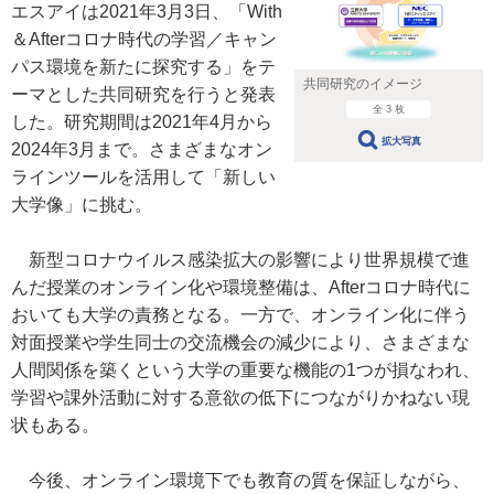
エスアイは2021年3月3日、「With
＆Afterコロナ時代の学習／キャン
パス環境を新たに探究する」をテ
共同研究のイメージ
ーマとした共同研究を行うと発表
全 3 枚
した。研究期間は2021年4月から
拡大写真
2024年3月まで。さまざまなオン
ラインツールを活用して「新しい
大学像」に挑む。
新型コロナウイルス感染拡大の影響により世界規模で進
んだ授業のオンライン化や環境整備は、Afterコロナ時代に
おいても大学の責務となる。一方で、オンライン化に伴う
対面授業や学生同士の交流機会の減少により、さまざまな
人間関係を築くという大学の重要な機能の1つが損なわれ、
学習や課外活動に対する意欲の低下につながりかねない現
状もある。
今後、オンライン環境下でも教育の質を保証しながら、