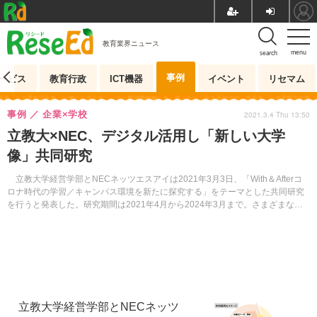
教育業界ニュース
menu
search
事例
ービス
教育行政
ICT機器
イベント
リセマム
事例
企業×学校
2021.3.4 Thu 13:50
立教大×NEC、デジタル活用し「新しい大学
像」共同研究
立教大学経営学部とNECネッツエスアイは2021年3月3日、「With＆Afterコ
ロナ時代の学習／キャンパス環境を新たに探究する」をテーマとした共同研究
を行うと発表した。研究期間は2021年4月から2024年3月まで。さまざまなオ
ンラインツールを活用して「新しい大学像」に挑む。
立教大学経営学部とNECネッツ