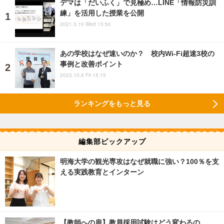
デマは「だいふく」で見極め…LINE「情報防災訓
練」を活用した授業を公開
2021.3.10 Wed 15:50
あの学校はなぜ速いのか？ 校内Wi-Fi超速3校の
事例と改善ポイント
2023.10.6 Fri 15:15
ランキングをもっと見る
編集部ピックアップ
明海大学の観光専攻はなぜ就職に強い？100％を支
える実践教育とインターン
【教師への扉】教員採用試験はどう変わるの