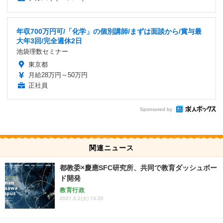
年収700万円可/「化学」の個別講師/まずは面談から/賞与最
大年3回/完全週休2日
池袋理数セミナー
東京都
月給28万円～50万円
正社員
Sponsored by
関連ニュース
都教委×慶應SFC研究所、共同で教育ダッシュボー
ド開発
教育行政
2021.3.2(火) 13:20