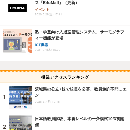
ス「EduMall」（更新）
イベント
2020.5.29(金) 17:41
塾・学童向け入退室管理システム、サーモグラフ
ィー機能が登場
ICT機器
2021.2.4(木) 15:20
授業アクセスランキング
茨城県の公立7校で校長を公募、教員免許不問…エ
ン
2026.8.7 Fri 19:15
日本語教員試験、本番レベルの一斉模試10/3初開
催