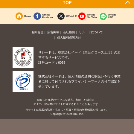
TOP
Official
Official
Official
Home
Official X
Facebook
YouTube
LINE
お問合せ
広告掲載
会社概要
リシードについて
個人情報保護方針
リシードは、株式会社イード（東証グロース上場）の運
営するサービスです。
証券コード：6038
株式会社イードは、個人情報の適切な取扱いを行う事業
者に対して付与されるプライバシーマークの付与認定を
受けています。
紹介した商品/サービスを購入、契約した場合に、
売上の一部が弊社サイトに還元されることがあります。
当サイトに掲載の記事・見出し・写真・画像の無断転載を禁じます。
Copyright © 2026 IID, Inc.