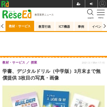
教育業界ニュース
menu
search
教材・サービス
測
教育行政
ICT機器
事例
イベント
教材・サービス
授業
2021.3.1 Mon 17:15
学書、デジタルドリル（中学版）3月末まで無
償提供 3枚目の写真・画像