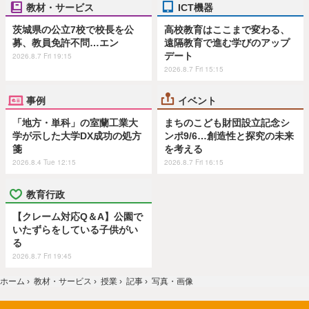
教材・サービス
ICT機器
茨城県の公立7校で校長を公
高校教育はここまで変わる、
募、教員免許不問…エン
遠隔教育で進む学びのアップ
デート
2026.8.7 Fri 19:15
2026.8.7 Fri 15:15
事例
イベント
「地方・単科」の室蘭工業大
まちのこども財団設立記念シ
学が示した大学DX成功の処方
ンポ9/6…創造性と探究の未来
箋
を考える
2026.8.4 Tue 12:15
2026.8.7 Fri 16:15
教育行政
【クレーム対応Q＆A】公園で
いたずらをしている子供がい
る
2026.8.7 Fri 19:45
ホーム
›
教材・サービス
›
授業
›
記事
›
写真・画像